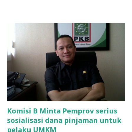
ponakan sekolah di SMAN 8 Surabaya diminta bayar uang
perbaikan sekolah Rp.1,5 juta. "Kalau gak bayar, tidak dapat
ikut ulangan," ujar Mujib, kepada BIDIK. Jumat (3/1/2020).
Mujib menambahkan, akhirnya terpaksa ortu nya pinjam
uang tetangga 500 ribu, agar anaknya bisa ikut ujian.
"Kasihan dia sudah tidak punya ayah, ibunya saudara saya,
kerja sebagai pembantu rumah tangga. Tolong dibantu mas,
agar uang bisa kembali,"ungkapnya. Perihal adanya
penarikan uang iuran untuk pembangunan gedung sekolah,
dibenarkan oleh Atika Fadhilah siswa kelas XI saat
diwawancarai. "Benar, bilangnya wajib Rp 1,5 juta dan waktu
terakh...
Komisi B Minta Pemprov serius
sosialisasi dana pinjaman untuk
pelaku UMKM