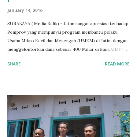
January 14, 2016
SURABAYA ( Media Bidik) - Jatim sangat apresiasi terhadap
Pemprov yang mempunyai program membantu pelaku
Usaha Mikro Kecil dan Menengah (UMKM) di Jatim dengan
menggelontorkan dana sebesar 400 Miliar di Bank UMKM
guna memberikan bantuan kredit lunak kepada para pelaku
SHARE
READ MORE
UMKM di Jatim. Namun Chusainuddin,S.Sos Anggota Komisi
B yang menangani tentang Perekonomian menilai
Pemerintah provinsi masih kurang serius memberikan
sosialisasi kepada masyarakat terutrama pelaku UMKM
yang sebenarnya ada dana pinjaman lunak untuk mereka. "
Ketika saya menjalankan Reses di Blitar,Kediri dan
Tulungagung , banyak masyarakat sana tak mengetahui ada
dana pinjaman lunak di Bank UMKM untuk para pelaku
UMKM, karena sebenarnya jika Pemprov serius