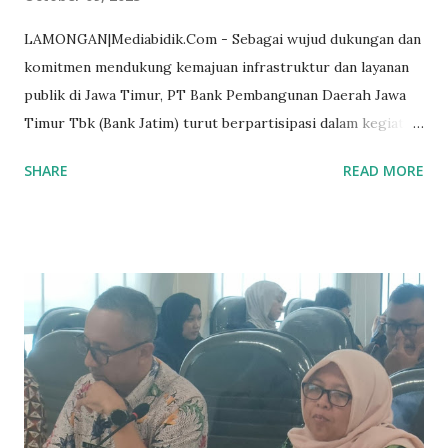
LAMONGAN|Mediabidik.Com - Sebagai wujud dukungan dan
komitmen mendukung kemajuan infrastruktur dan layanan
publik di Jawa Timur, PT Bank Pembangunan Daerah Jawa
Timur Tbk (Bank Jatim) turut berpartisipasi dalam kegiatan
Operasional Bus Trans Jatim Koridor VII Terminal
SHARE
READ MORE
Lamongan-Dukun (Gresik)-Terminal Paciran. Peresmian
Operasional Bus Trans Jatim Koridor VII tersebut,
berlangsung di Halaman Parkir Makam Sunan Drajad
Lamongan, pada Selasa (7/10/2025). Dan, dihadiri oleh
Gubernur Jawa Timur Khofifah Indar Parawansa, Direktur
Utama Bank Jatim Winardi Legowo, Kepala Dinas
Perhubungan Jawa Timur Nyono, Bupati Lamongan
Yuhronur Efendi, Pengasuh Ponpes Sunan Drajat KH Abdul
Ghofur, serta sejumlah pejabat dan stakeholder terkait.
Dalam kesempatan tersebut, Bank Jatim juga mendapatkan