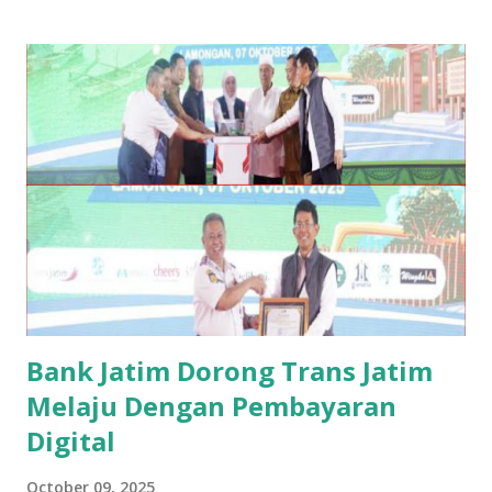
WIB dan dinyatakan terbuka untuk umum. Paripurna
tersebut dihadiri oleh Wali Kota Surabaya Eri Cahyadi,
jajaran pimpinan BUMD, 38 anggota dewan, pimpinan
perangkat daerah, serta para undangan dan awak media.
Dalam sambutannya, Bahtiyar Rifai menyampaikan,
"Paripurna dihadiri oleh 38 anggota dewan. Dengan
demikian, quorum rapat telah tercapai sesuai Pasal 102 ayat
1 huruf b Peraturan DPRD Nomor 1 Tahun 2018 tentang
Tata Tertib DPRD Kota Surabaya sebagaimana telah diubah
ketiga kalinya dengan Peraturan DPRD Nomor 1 Tahun
2022."Ia menegaskan pentingnya kebersamaan antara
eksekutif dan legislatif dala...
Bank Jatim Dorong Trans Jatim
Melaju Dengan Pembayaran
Digital
October 09, 2025