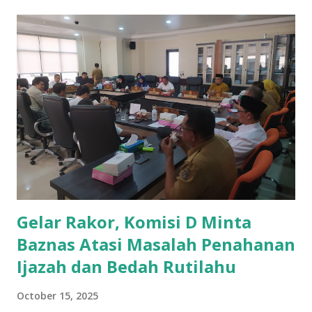
dan Belanja Daerah (APBD) 2026, Selasa (15/10/2025).
Johari menegaskan, penyusunan target program
DP3APPKB harus mengacu pada arah kebijakan Rencana
Pembangunan Jangka Menengah Daerah (RPJMD). Ia
mencontohkan, jika tahun 2025 ada target penurunan angka
perceraian, maka perlu ditetapkan capaian penurunannya
pada akhir 2026. "Tempat pelayanan publik untuk lansia,
perempuan, dan anak-anak juga harus punya target yang
jelas. Sekolah-sekolah perlu mulai memperhatikan desain
bangunan yang ramah anak. Anggaran harus diarahkan
untuk hasil yang terukur," ujar Johari. Politikus t...
Gelar Rakor, Komisi D Minta
Baznas Atasi Masalah Penahanan
Ijazah dan Bedah Rutilahu
October 15, 2025