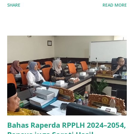
SHARE
READ MORE
keunggulan kompetitif. Sesuai dengan visinya untuk
menjadi BPD nomor satu di Indonesia, pada tahun 2025 ini
Bank Jatim berfokus pada 3 sasaran utama. Yaitu
peningkatan kualitas aset dan liabilitas, pendalaman
ekosistem digital, dan peningkatan skala bisnis. Direktur
Utama Bank Jatim Winardi Legowo menjelaskan, dalam poin
peningkatan kualitas aset dan liabilitas, Bank Jatim
menekankan pada pertumbuhan bisnis yang berfokus pada
kualitas aset yang baik dan pertumbuhan dana yang
berkelanjutan. Kemudian, penyaluran kredit disalurkan
secara prudent dan selektif, memiliki profil risiko yang
terukur serta prospek yang baik dan peningkatan dana
pihak ketiga yang berkelanjutan. "Peningkatan kapasitas
bisnis Bank Jatim dilakuka...
Bahas Raperda RPPLH 2024–2054,