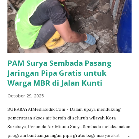
Raperda tersebut. Dalam forum tersebut, sejumlah anggota
Pansus menyampaikan pandangan dan masukan agar naskah
akhir Raperda dapat disempurnakan sesuai ketentuan
peraturan perundang-undangan yang berlaku. Anggota
Pansus, dr. Zuhrotul Mar'ah, menilai perlu adanya
penyempurnaan materi muatan dengan tetap mengacu pada
regulasi terbaru. Ia me...
PAM Surya Sembada Pasang
Jaringan Pipa Gratis untuk
Warga MBR di Jalan Kunti
October 29, 2025
SURABAYAIMediabidik.Com - Dalam upaya mendukung
pemerataan akses air bersih di seluruh wilayah Kota
Surabaya, Perumda Air Minum Surya Sembada melaksanakan
program bantuan jaringan pipa gratis bagi masyarakat