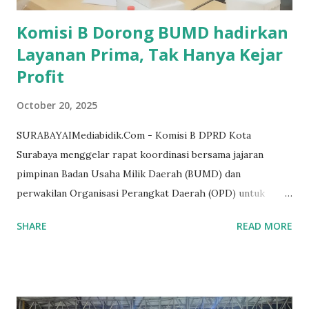
Komisi B Dorong BUMD hadirkan
Layanan Prima, Tak Hanya Kejar
Profit
October 20, 2025
SURABAYAIMediabidik.Com - Komisi B DPRD Kota
Surabaya menggelar rapat koordinasi bersama jajaran
pimpinan Badan Usaha Milik Daerah (BUMD) dan
perwakilan Organisasi Perangkat Daerah (OPD) untuk
membahas Rancangan Peraturan Daerah tentang Anggaran
SHARE
READ MORE
Pendapatan dan Belanja Daerah (APBD) Kota Surabaya
Tahun Anggaran 2026. Rapat yang berlangsung pada Senin
(20/10/2025) itu dipimpin langsung oleh Ketua Komisi B
DPRD Surabaya, M. Faridz Afif. Dalam rapat tersebut,
Komisi B menyoroti kinerja sejumlah BUMD, termasuk