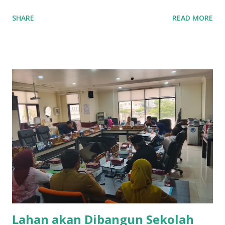
berpenghasilan rendah (MBR). Melalui program ini, warga
SHARE
READ MORE
dapat memperoleh sambungan jaringan pipa tanpa
dipungut biaya. Program bantuan jaringan pipa ini
menargetkan pemasangan jaringan sepanjang 12 kilometer
per tahun. Berdasarkan data per September 2025, realisasi
program telah melampaui target, dengan total pemasangan
mencapai 14,51 kilometer yang tersebar di berbagai wilayah
Kota Surabaya. Sebagai bagian dari pelaksanaan program
tersebut, pada 27 Oktober 2025, Tim Perumda Air Minum
Surya Sembada bersama Diego Maulana Yusuf, Staf Senior
Pelayanan Teknis Timur Zona 3, melakukan peninjauan
langsung ke lokasi pemasangan pipa di Jalan Kunti Nomor
29, Surabaya. Sesuai dengan rencana anggaran biaya (RAB)
perusahaan, pipa yang dipasang sepanjang 42 meter dengan
diamete...
Lahan akan Dibangun Sekolah