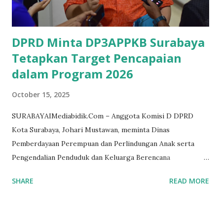
operasional PT Suka Jadi Logam harus segera ditinjau
ulang. "Sesuai hasil pemeriksaan DPM-PTSP Provinsi,
perusahaan ini harus segera diturunka...
DPRD Minta DP3APPKB Surabaya
Tetapkan Target Pencapaian
dalam Program 2026
October 15, 2025
SURABAYAIMediabidik.Com – Anggota Komisi D DPRD
Kota Surabaya, Johari Mustawan, meminta Dinas
Pemberdayaan Perempuan dan Perlindungan Anak serta
Pengendalian Penduduk dan Keluarga Berencana
(DP3APPKB) untuk menetapkan target capaian (outcome)
SHARE
READ MORE
yang terukur dalam program kerja tahun 2026. Hal itu
disampaikan Johari usai rapat pembahasan Rancangan
Peraturan Daerah (Raperda) tentang Anggaran Pendapatan