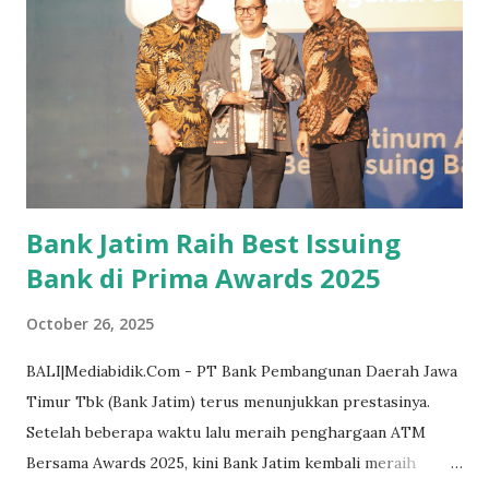
pembangunan Sekolah Rakyat. Namun, ia menekankan bahwa
lahan yang direncanakan sebagai lokasi pembangunan
merupakan tanah produktif yang selama ini menjadi sumber
penghidupan warga. "Kami tidak menolak, hanya berharap
agar lokasi bisa digeser. Karena lahan itu produktif dan
sudah digarap turun-temurun," ujarnya. Husnin juga
menyinggung kekhawatiran masyarakat terkait...
Bank Jatim Raih Best Issuing
Bank di Prima Awards 2025
October 26, 2025
BALI|Mediabidik.Com - PT Bank Pembangunan Daerah Jawa
Timur Tbk (Bank Jatim) terus menunjukkan prestasinya.
Setelah beberapa waktu lalu meraih penghargaan ATM
Bersama Awards 2025, kini Bank Jatim kembali meraih