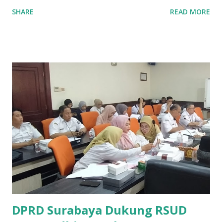
penghargaan dalam ajang Prima Awards 2025. Dalam
SHARE
READ MORE
kegiatan yang diadakan oleh PT Rintis Sejahtera
berkolaborasi dengan Infobank tersebut, Bank Jatim
dianugerahi Platinum Award sebagai Best Issuing Bank
(ATM) berkat kinerja unggulnya dalam layanan kartu ATM
dan transaksi elektronik. Penghargaan prestisius tersebut
diserahkan oleh Chairman Infobank Group Eko B
Supriyanto dan diterima oleh Direktur IT, Digital &
Operasional Bank Jatim Wiweko Probojakti, dalam acara di
Hotel Mulia Nusa Dua, Bali. Penghargaan Best Issuing Bank
ini, diberikan kepada bank yang dinilai paling unggul dalam
peran sebagai issuing, yakni penerbit kartu ATM atau kartu
debit yang aktif mendukung kemudahan transaksi nasabah
di jaringan ATM PRIMA. Penilaian dilakukan berda...
DPRD Surabaya Dukung RSUD