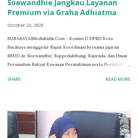
Soewandhie Jangkau Layanan
Premium via Graha Adhiatma
October 22, 2025
SURABAYAIMediabidik.Com - Komisi D DPRD Kota
Surabaya menggelar Rapat Koordinasi bersama jajaran
RSUD dr. Soewandhie, Bappedalitbang, Bapenda, dan Dinas
Perumahan Rakyat Kawasan Permukiman serta Pertanahan
(DPRKPP), untuk membahas Rancangan Peraturan Daerah
SHARE
READ MORE
tentang APBD Kota Surabaya Tahun Anggaran 2026. Rapat
yang dipimpin oleh Ketua Komisi D, dr. Akmarawita Kadir,
berlangsung dinamis dengan berbagai masukan terkait
optimalisasi pendapatan, pengelolaan aset, serta
peningkatan pelayanan rumah sakit daerah. Anggota Komisi
D, dr. Zuhrotul Mar'ah, menyoroti pentingnya menjaga
kelancaran pelayanan selama masa pembangunan di