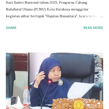
Hari Santri Nasional tahun 2025, Pengurus Cabang
Nahdlatul Ulama (PCNU) Kota Surabaya menggelar
kegiatan akbar bertajuk "Hajatan Nusantara". Acara tersebut
akan berlangsung selama tiga hari, mulai 17 hingga 19
SHARE
READ MORE
Oktober 2025 di Balai Pemuda Surabaya. Kegiatan ini dibuka
dengan Opening Ceremony yang akan disertai dengan
pengukuhan sejumlah lembaga di bawah PCNU Surabaya, di
antaranya LP Ma'arif, LDNU, LBM, LWAKAF, dan LTM.
Pembukaan juga akan dimeriahkan dengan Lomba Da'i
Aswaja serta Bazaar UMKM yang menampilkan beragam
produk unggulan warga NU dan pelaku usaha lokal. Ketua
PCNU Kota Surabaya, KH Masduki Toha, menyebut Hajatan
Nusantara menjadi momentum penting bagi seluruh santri
dan warga Nahdliyin untuk memperkuat semangat
kebangsaan serta mempertegas kontribusi pesantren dalam
membangun peradaban bangsa. Dalam sambutannya, KH