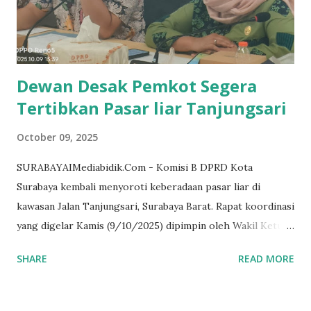
apresiasi berupa peghargaan dari Pemerintah Provinsi
Jawa Timur atas kerja sama penyediaan Sistem Pembayaran
Cashless pada layanan Trans Jatim Ekspedisi. Piagam
penghargaan tersebut diserah...
Dewan Desak Pemkot Segera
Tertibkan Pasar liar Tanjungsari
October 09, 2025
SURABAYAIMediabidik.Com - Komisi B DPRD Kota
Surabaya kembali menyoroti keberadaan pasar liar di
kawasan Jalan Tanjungsari, Surabaya Barat. Rapat koordinasi
yang digelar Kamis (9/10/2025) dipimpin oleh Wakil Ketua
Komisi B Mohammad Machmud dan dihadiri oleh
SHARE
READ MORE
perwakilan Dinas Perumahan Rakyat Kawasan Permukiman
serta Pertanahan (DPRKPP), Satpol PP, Dinas Koperasi,
Usaha Mikro, dan Perdagangan (Dinkopumdag), Dinas