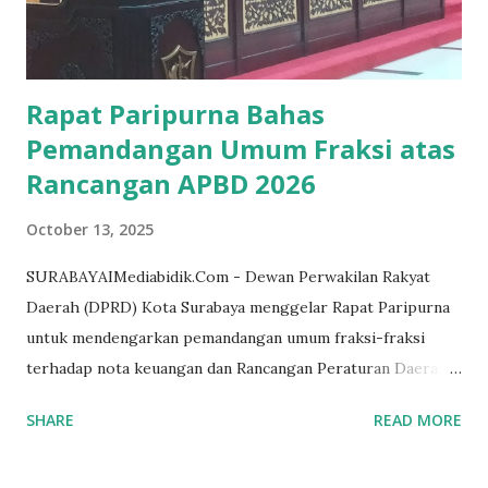
terulang. Masalah "tebus ijazah" juga disorot anggota
Komisi D, dr. Zuhrotul Mar'ah. Ia mengungkapkan, selama
ini pola bant...
Rapat Paripurna Bahas
Pemandangan Umum Fraksi atas
Rancangan APBD 2026
October 13, 2025
SURABAYAIMediabidik.Com - Dewan Perwakilan Rakyat
Daerah (DPRD) Kota Surabaya menggelar Rapat Paripurna
untuk mendengarkan pemandangan umum fraksi-fraksi
terhadap nota keuangan dan Rancangan Peraturan Daerah
tentang APBD Kota Surabaya tahun anggaran 2026. Rapat
SHARE
READ MORE
yang dipimpin oleh Wakil Ketua DPRD Kota Surabaya,
Bahtiyar Rifai, digelar pada Senin (13/10/2025) pukul 13.34