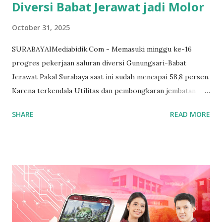
Diversi Babat Jerawat jadi Molor
October 31, 2025
SURABAYAIMediabidik.Com - Memasuki minggu ke-16
progres pekerjaan saluran diversi Gunungsari-Babat
Jerawat Pakal Surabaya saat ini sudah mencapai 58,8 persen.
Karena terkendala Utilitas dan pembongkaran jembatan
gudang nomor 27 pekerjaan tersebut jadi molor. Hal itu
SHARE
READ MORE
disampaikan Iwan Tri Eristanto Project Manager PT
Persada Media KSO saat di temui dilokasi mengatakan,
Progres saat ini sudah mencapai 58,8 persen pada minggu
ke-16 dan tidak ada kendala walaupun memasuki musim
hujan. Cuma kendalanya hanya utilitas dan pembongkaran
jembatan. "Utilitas PDAM, PLN kemarin kita ada kordinasi
intens ada grup utilitas juga, cuma kadang mereka juga
butuh proses dalam pengadaan bahannya, butuh proses