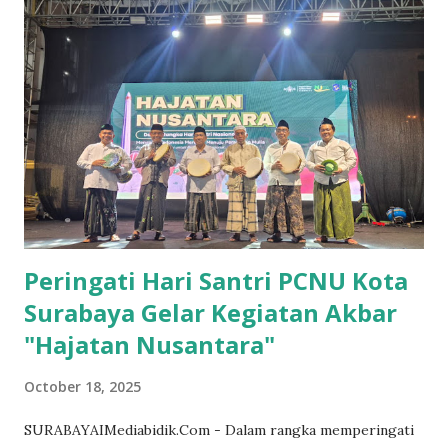
PDAM Surya Sembada, PD Pasar Surya, dan PT Yekape, baik
dari sisi pelayanan publik maupun kontribusinya terhadap
Pendapatan Asli Daerah (PAD) Kota Surabaya. Anggota
Komisi B, Baktiono, menyoroti persoalan perumahan dan
hunian vertikal di Surabaya yang masih menjadi pekerjaan
rumah bagi PT Yekape dan pemerintah kota. Ia menilai
masih banyak warga yang belum terakomodasi dalam
program rumah susun. "Yang antre ada 13 ribu warga, itu
belum termasuk yang tidak antre. Jadi...
Peringati Hari Santri PCNU Kota
Surabaya Gelar Kegiatan Akbar
"Hajatan Nusantara"
October 18, 2025
SURABAYAIMediabidik.Com - Dalam rangka memperingati