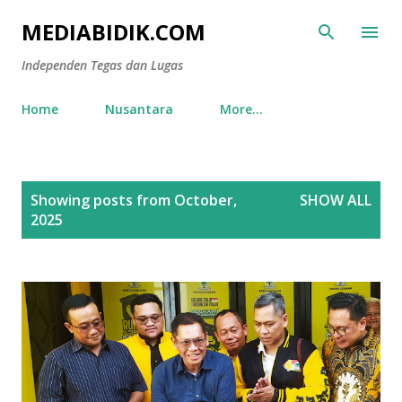
Skip to main content
MEDIABIDIK.COM
Independen Tegas dan Lugas
Home
Nusantara
More…
P
Showing posts from October,
SHOW ALL
o
2025
s
t
s