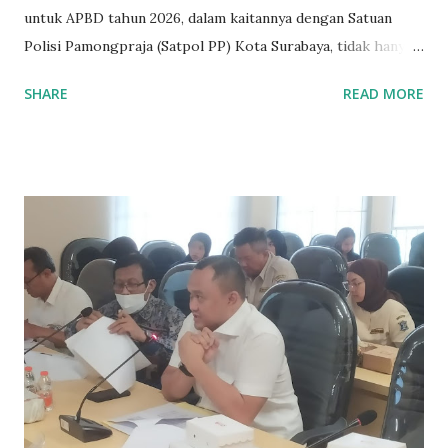
untuk APBD tahun 2026, dalam kaitannya dengan Satuan
Polisi Pamongpraja (Satpol PP) Kota Surabaya, tidak hanya
membicarakan tentang anggaran saja melainkan juga
SHARE
READ MORE
peningkatan peranan Satpol PP dalam penegakan Perda.
Sidang yang dipimpin langsung Ketua Komisi A DPRD Kota
Surabaya, Yona Bagus Widyatmoko, S.H., S.M., M.H,
mengungkapkan anggaran memang terkoreksi turun yang
diajukan dari APBD 2025 sebesar Rp 155 miliar, kini untuk
APBD 2026 terkoreksi turun menjadi Rp 150 miliar sekian.
"Nah, kami menitikberatkan terkait dengan program
anggaran yang cukup, postur anggaran yang cukup besar
ini, khususnya di pembinaan SDM, bahwa Satpol PP ini total
memiliki manpower atau memiliki kekuatan sumber daya
manusia. Totalnya ada 1.477 orang Satpol PP Kota Surabaya,
di mana itu terinci atas 79 itu PNS statusnya, lalu kemudian
yang 761 adalah P3K, lalu kemudian sisanya 637 ...