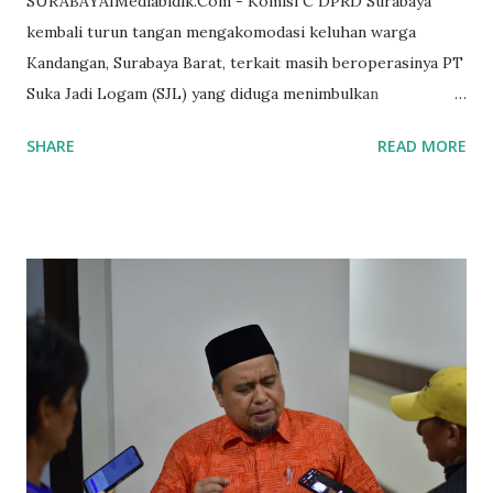
SURABAYAIMediabidik.Com - Komisi C DPRD Surabaya
kembali turun tangan mengakomodasi keluhan warga
Kandangan, Surabaya Barat, terkait masih beroperasinya PT
Suka Jadi Logam (SJL) yang diduga menimbulkan
pencemaran lingkungan di kawasan permukiman.
SHARE
READ MORE
Rombongan dewan yang dipimpin Ketua Komisi C, Eri
Irawan, melakukan pertemuan lanjutan bersama sejumlah
pejabat Pemkot dan Pemprov Surabaya pada Rabu
(15/10/2025) di kantor Pemkot Surabaya. Dalam rapat
koordinasi tersebut, hadir perwakilan Dinas Lingkungan
Hidup (DLH) Surabaya dan Provinsi, Dinas Perindustrian,
Dinas Perizinan, Satpol PP, serta unsur Forkopimka seperti
Kapolsek dan Danramil. Komisi C juga menghadirkan
perwakilan warga dan pegiat lingkungan untuk memastikan
suara masyarakat terdengar langsung. Ketua Komisi C, Eri
Irawan, menegaskan bahwa sesuai hasil rapat bersama, izin