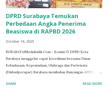
Masduki Toha juga menyampaikan rasa haru dan
keprihatinan atas berbagai musib...
DPRD Surabaya Temukan
Perbedaan Angka Penerima
Beasiswa di RAPBD 2026
October 16, 2025
SURABAYAIMediabidik.Com - Komisi D DPRD Kota
Surabaya menggelar rapat koordinasi bersama Dinas
Kebudayaan, Kepemudaan, Olahraga dan Pariwisata
(Disbudporapar) Surabaya membahas Rancangan APBD
2026, Kamis (16/10/2025). Rapat dipimpin Ketua Komisi D,
SHARE
READ MORE
dr. Akmarawita Kadir, dan dihadiri oleh jajaran pejabat dinas
terkait. Dalam rapat tersebut, sejumlah anggota dewan
menyoroti ketidaksinkronan antara data penerima beasiswa
dan angka yang tercantum dalam rancangan anggaran, serta