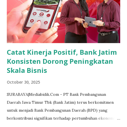
pihak ketiga nya. Sehingga kita beberapa kali kehilangan
waktu karena hal tersebut." terang Iwan, kepada media ini
(31/10/2025). Kita sudah kordinasi dan beberapa titik
sudah terlalui, cuma ya memang jatah kita untuk bangunan
bawah ini sempat terganggu, "Nunggu proses mer...
Catat Kinerja Positif, Bank Jatim
Konsisten Dorong Peningkatan
Skala Bisnis
October 30, 2025
SURABAYA|Mediabidik.Com - PT Bank Pembangunan
Daerah Jawa Timur Tbk (Bank Jatim) terus berkomitmen
untuk menjadi Bank Pembangunan Daerah (BPD) yang
berkontribusi signifikan terhadap pertumbuhan ekonomi
daerah dan sekaligus menjadi BPD yang memiliki