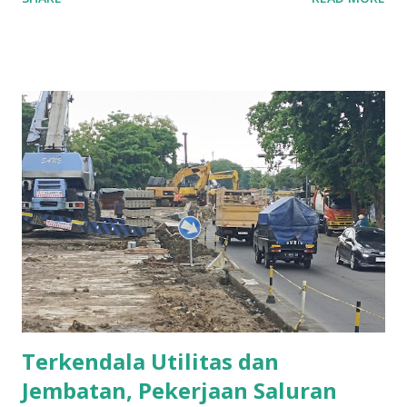
simbolis oleh Wakil Ketua DPR RI, Adies Kadir, dengan
melepas balon banner di halaman kantor dan dilanjutkan
pemotongan untaian bunga melati oleh Adies Kadir
didampingi Ketua DPD Golkar Surabaya, dr. Akmarawita
Kadir. Acara berlangsung hangat dan penuh semangat
kekeluargaan, dihadiri oleh sejumlah kader, simpatisan, dan
perwakilan komunitas masyarakat. Rumah aspirasi ini
diharapkan menjadi sarana efektif bagi masyarakat Surabaya
untuk menyampaikan keluhan, masukan, dan gagasan
pembangunan langsung kepada wakil-wakil rakyat Partai
Golkar di berbagai tingkatan. Dalam sesi penerimaan
aspirasi perdana, hadir perwakilan dari komunitas ojek
online Gojek, Saiful, yang menyampaikan keluhannya terkait
potongan tar...
Terkendala Utilitas dan
Jembatan, Pekerjaan Saluran