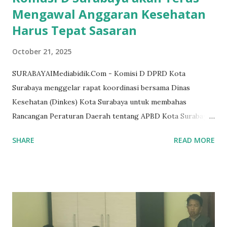
Mengawal Anggaran Kesehatan
Harus Tepat Sasaran
October 21, 2025
SURABAYAIMediabidik.Com - Komisi D DPRD Kota
Surabaya menggelar rapat koordinasi bersama Dinas
Kesehatan (Dinkes) Kota Surabaya untuk membahas
Rancangan Peraturan Daerah tentang APBD Kota Surabaya
Tahun Anggaran 2026. Rapat yang dipimpin Ketua Komisi D,
SHARE
READ MORE
dr. Akmarawita Kadir pada Selasa (21/10/2025), turut
dihadiri jajaran Dinkes, Bappedalitbang, BPKAD, dan
Bapenda. Dalam forum ini, sejumlah anggota dewan
memberikan perhatian serius terhadap efisiensi dan
pergeseran anggaran di sektor kesehatan, terutama terkait
pengadaan alat kesehatan, pelayanan masyarakat, dan