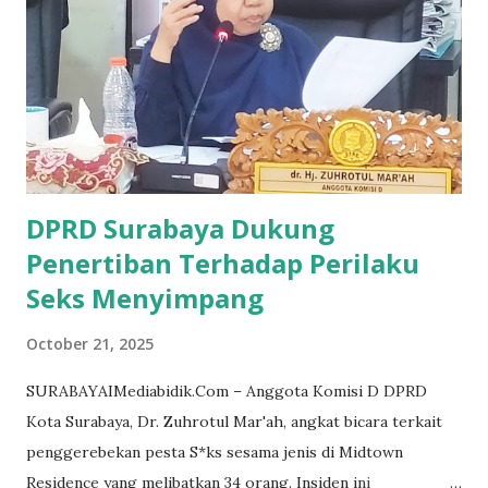
lingkungan rumah sakit. "Mohon agar pembangunan tidak
mengganggu pelayanan kepada masyarakat, terutama di
bidang medis. Kita harus mencari solusi agar pelayanan
tetap berjalan tanpa kendala,"ujarnya dalam rakor pada Rabu
(22/10/2025). Dr. Zuhro juga mempertanyakan alasan
penurunan target pendapatan retribusi pemanfaatan aset
daerah yang dinil...
DPRD Surabaya Dukung
Penertiban Terhadap Perilaku
Seks Menyimpang
October 21, 2025
SURABAYAIMediabidik.Com – Anggota Komisi D DPRD
Kota Surabaya, Dr. Zuhrotul Mar'ah, angkat bicara terkait
penggerebekan pesta S*ks sesama jenis di Midtown
Residence yang melibatkan 34 orang. Insiden ini