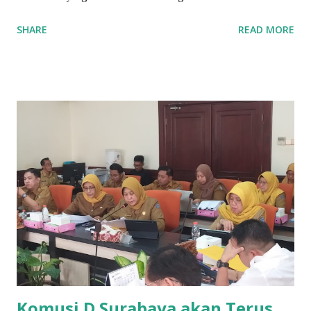
mengingatkan pentingnya penegakan aturan serta edukasi
SHARE
READ MORE
kesehatan dimasyarakat. "Terkait dengan temuan 34 orang
dalam penggerebekan tersebut, kita prihatin. Apalagi ini
berkaitan dengan perilaku menyimpang, yakni laki-laki
dengan laki-laki. Dari sisi kesehatan, perilaku seperti ini
berpotensi meningkatkan penularan infeksi menular
seksual, termasuk HIV/AIDS," ujar Zuhrotul, Senin (21/10).
Menurutnya, kelompok laki-laki yang melakukan hubungan
sesama jenis termasuk kategori berisiko tinggi dalam
penularan HIV/AIDS. Ia menilai bahwa meski sosialisasi
tentang HIV/AIDS sudah banyak, terutama di era digital
saat ini, namun tetap saja perilaku berisiko masih terjadi.
"Fenomena ini seperti gunung es. Yang terlihat mungkin
sedikit, tapi di bawahnya bisa jauh lebih ...
Komusi D Surabaya akan Terus