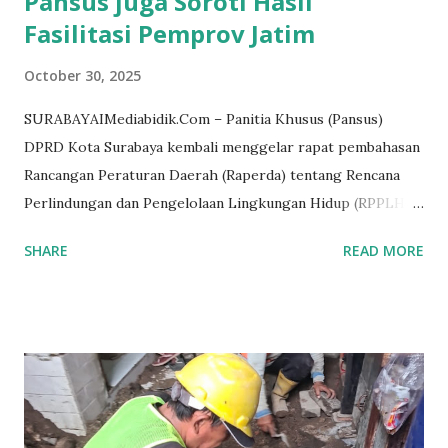
Pansus juga Soroti Hasil
Fasilitasi Pemprov Jatim
October 30, 2025
SURABAYAIMediabidik.Com – Panitia Khusus (Pansus)
DPRD Kota Surabaya kembali menggelar rapat pembahasan
Rancangan Peraturan Daerah (Raperda) tentang Rencana
Perlindungan dan Pengelolaan Lingkungan Hidup (RPPLH)
tahun 2024–2054. Rapat yang digelar Kamis (30/10/2025)
SHARE
READ MORE
ini dipimpin Ketua Pansus, Imam Syafii, dan dihadiri oleh
perwakilan dari Bappedalitbang, Dinas Lingkungan Hidup
(DLH), serta Bagian Hukum dan Kerjasama Pemkot
Surabaya. Pembahasan kali ini menyoroti hasil fasilitasi dari
Pemerintah Provinsi Jawa Timur, yang dinilai masih
menimbulkan sejumlah pertanyaan, khususnya terkait
ketentuan konsideran dan penyusunan pasal-pasal dalam