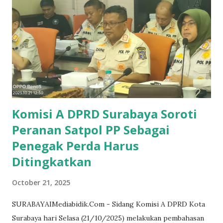
peningkatan kualitas layanan. Anggota Komisi D, dr. Michael
Leksodimulyo, menyoroti adanya pergeseran dana dalam
subkegiatan pengadaan sarana dan prasarana gedung
kantor. Ia mencatat adanya kekurangan dana sebesar Rp326
juta yang dialihkan ke kegiatan penyediaan jasa, serta
pemindahan Rp114 juta dari pos sistem informasi kesehatan.
Menurutnya, pergeseran ini perlu dijelaskan secara rinci
agar tidak menimbulkan kesa...
Komisi A DPRD Surabaya Soroti
Peranan Satpol PP Sebagai
Penegak Perda Harus
Ditingkatkan
October 21, 2025
SURABAYAIMediabidik.Com - Sidang Komisi A DPRD Kota
Surabaya hari Selasa (21/10/2025) melakukan pembahasan