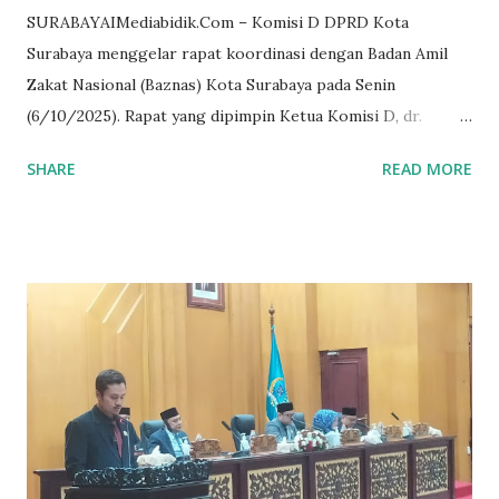
SURABAYAIMediabidik.Com – Komisi D DPRD Kota
Surabaya menggelar rapat koordinasi dengan Badan Amil
Zakat Nasional (Baznas) Kota Surabaya pada Senin
(6/10/2025). Rapat yang dipimpin Ketua Komisi D, dr.
Akmarawita Kadir, turut menghadirkan perwakilan Dinas
SHARE
READ MORE
Pendidikan (Dispendik), Dinas Sosial (Dinsos), Dinas
Perindustrian dan Tenaga Kerja (Disperinaker), Dinas
Kesehatan (Dinkes), serta Bagian Perekonomian dan Kesra
Pemkot Surabaya. Dalam rapat, sejumlah persoalan krusial
warga kembali mencuat, terutama terkait kasus penahanan
ijazah akibat tunggakan biaya sekolah. Anggota Komisi D,
Ajeng Wira Wati, menekankan bahwa Surabaya sebagai kota
besar harus hadir penuh melayani warganya, termasuk
memastikan tidak ada anak putus sekolah hanya karena
ijazah tertahan. Ia meminta Baznas bersama Pemkot
mencari solusi permanen agar kasus serupa tidak lagi