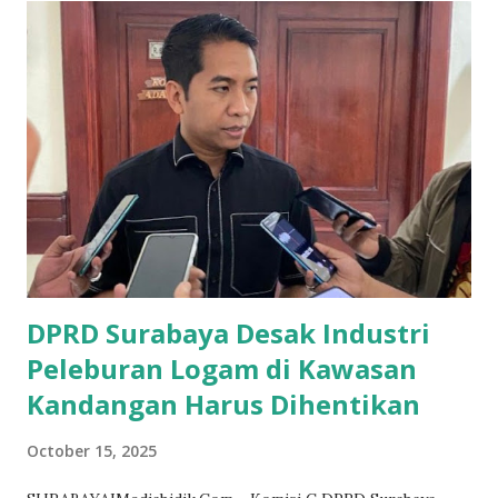
menilai kinerja pendapatan retribusi dinas masih belum
optimal. Anggota Komisi D, dr. Zuhrotul Mar'ah, menyoroti
adanya perbedaan signifikan pada rincian objek retribusi. Ia
mencatat beberapa pos anggaran yang dikurangi drastis,
seperti pos retribusi pemakaian fasilitas daerah. "Yang
awalnya 12 pos, ini jadi hanya 4 pos. Kemudian untuk
pemanfaatan aset awalnya 6 diganti jadi 14. Tapi kalau saya
lihat realisasinya misal pemakian Balai Budaya, sampai
Oktober saja sudah tercatat Rp1,55 miliar, sem...
DPRD Surabaya Desak Industri
Peleburan Logam di Kawasan
Kandangan Harus Dihentikan
October 15, 2025