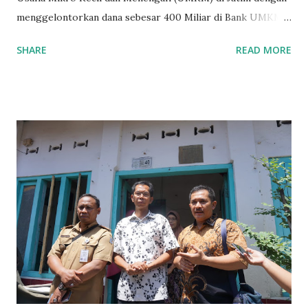
menggelontorkan dana sebesar 400 Miliar di Bank UMKM
guna memberikan bantuan kredit lunak kepada para pelaku
SHARE
READ MORE
UMKM di Jatim. Namun Chusainuddin,S.Sos Anggota Komisi
B yang menangani tentang Perekonomian menilai
Pemerintah provinsi masih kurang serius memberikan
sosialisasi kepada masyarakat terutrama pelaku UMKM
yang sebenarnya ada dana pinjaman lunak untuk mereka. "
Ketika saya menjalankan Reses di Blitar,Kediri dan
Tulungagung , banyak masyarakat sana tak mengetahui ada
dana pinjaman lunak di Bank UMKM untuk para pelaku
UMKM, karena sebenarnya jika Pemprov serius
memberikan sosialisasi sampai ke tingkat desa,maka saya
yakin masyarakat sangat senang sekali," ucap pria yang
akrab dipanggil Gus Udin tersebut. Apalagi menyambut
MEA, seharusnya pelaku UMKM sudah mengerti kalau ada
dana pinjaman unt...