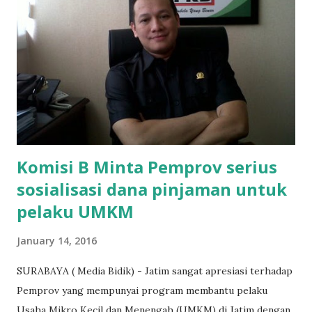
"Kasihan dia sudah tidak punya ayah, ibunya saudara saya,
kerja sebagai pembantu rumah tangga. Tolong dibantu mas,
agar uang bisa kembali,"ungkapnya. Perihal adanya
penarikan uang iuran untuk pembangunan gedung sekolah,
dibenarkan oleh Atika Fadhilah siswa kelas XI saat
diwawancarai. "Benar, bilangnya wajib Rp 1,5 juta dan waktu
terakh...
Komisi B Minta Pemprov serius
sosialisasi dana pinjaman untuk
pelaku UMKM
January 14, 2016
SURABAYA ( Media Bidik) - Jatim sangat apresiasi terhadap
Pemprov yang mempunyai program membantu pelaku
Usaha Mikro Kecil dan Menengah (UMKM) di Jatim dengan