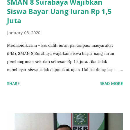
SMAN 8 Surabaya Wajibkan
Siswa Bayar Uang Iuran Rp 1,5
Juta
January 03, 2020
Mediabidik.com - Berdalih iuran partisipasi masyarakat
(PM), SMAN 8 Surabaya wajibkan siswa bayar uang iuran
pembangunan sekolah sebesar Rp 1,5 juta. Jika tidak
membayar siswa tidak dapat ikut ujian. Hal itu diungkapkan
Mujib paman dari Farida Diah Anggraeni siswa kelas X IPS 3
SHARE
READ MORE
SMAN 8 Jalan Iskandar Muda Surabaya mengatakan, ada
ponakan sekolah di SMAN 8 Surabaya diminta bayar uang
perbaikan sekolah Rp.1,5 juta. "Kalau gak bayar, tidak dapat
ikut ulangan," ujar Mujib, kepada BIDIK. Jumat (3/1/2020).
Mujib menambahkan, akhirnya terpaksa ortu nya pinjam
uang tetangga 500 ribu, agar anaknya bisa ikut ujian.