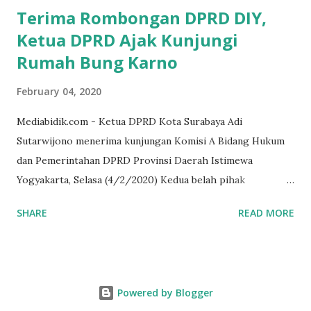
Terima Rombongan DPRD DIY,
Ketua DPRD Ajak Kunjungi
Rumah Bung Karno
February 04, 2020
Mediabidik.com - Ketua DPRD Kota Surabaya Adi
Sutarwijono menerima kunjungan Komisi A Bidang Hukum
dan Pemerintahan DPRD Provinsi Daerah Istimewa
Yogyakarta, Selasa (4/2/2020) Kedua belah pihak
mendiskusikan sinergi DPRD dengan media massa dalam
SHARE
READ MORE
memperkuat Demokrasi Pancasila. Turut dalam rombongan
DPRD DIY adalah puluhan wartawan dari berbagai media
massa. Dalam kunjungan itu, tamu dari Kota Gudeg juga
singgah dan melihat rumah kelahiran Bung Karno di
Powered by Blogger
Peneleh. Juga, rumah peninggalan HOS Tjokroaminoto,