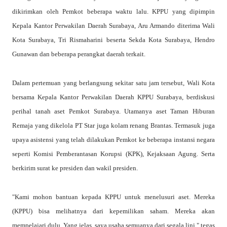
dikirimkan oleh Pemkot beberapa waktu lalu. KPPU yang dipimpin
Kepala Kantor Perwakilan Daerah Surabaya, Aru Armando diterima Wali
Kota Surabaya, Tri Rismaharini beserta Sekda Kota Surabaya, Hendro
Gunawan dan beberapa perangkat daerah terkait.
Dalam pertemuan yang berlangsung sekitar satu jam tersebut, Wali Kota
bersama Kepala Kantor Perwakilan Daerah KPPU Surabaya, berdiskusi
perihal tanah aset Pemkot Surabaya. Utamanya aset Taman Hiburan
Remaja yang dikelola PT Star juga kolam renang Brantas. Termasuk juga
upaya asistensi yang telah dilakukan Pemkot ke beberapa instansi negara
seperti Komisi Pemberantasan Korupsi (KPK), Kejaksaan Agung. Serta
berkirim surat ke presiden dan wakil presiden.
"Kami mohon bantuan kepada KPPU untuk menelusuri aset. Mereka
(KPPU) bisa melihatnya dari kepemilikan saham. Mereka akan
mempelajari dulu. Yang jelas, saya usaha semuanya dari segala lini," tegas