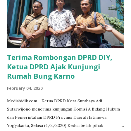
UMKM, karena sebenarnya jika Pemprov serius
memberikan sosialisasi sampai ke tingkat desa,maka saya
yakin masyarakat sangat senang sekali," ucap pria yang
akrab dipanggil Gus Udin tersebut. Apalagi menyambut
MEA, seharusnya pelaku UMKM sudah mengerti kalau ada
dana pinjaman unt...
Terima Rombongan DPRD DIY,
Ketua DPRD Ajak Kunjungi
Rumah Bung Karno
February 04, 2020
Mediabidik.com - Ketua DPRD Kota Surabaya Adi
Sutarwijono menerima kunjungan Komisi A Bidang Hukum
dan Pemerintahan DPRD Provinsi Daerah Istimewa
Yogyakarta, Selasa (4/2/2020) Kedua belah pihak