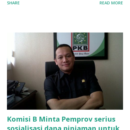
SHARE
READ MORE
SMAN 8 Jalan Iskandar Muda Surabaya mengatakan, ada
ponakan sekolah di SMAN 8 Surabaya diminta bayar uang
perbaikan sekolah Rp.1,5 juta. "Kalau gak bayar, tidak dapat
ikut ulangan," ujar Mujib, kepada BIDIK. Jumat (3/1/2020).
Mujib menambahkan, akhirnya terpaksa ortu nya pinjam
uang tetangga 500 ribu, agar anaknya bisa ikut ujian.
"Kasihan dia sudah tidak punya ayah, ibunya saudara saya,
kerja sebagai pembantu rumah tangga. Tolong dibantu mas,
agar uang bisa kembali,"ungkapnya. Perihal adanya
penarikan uang iuran untuk pembangunan gedung sekolah,
dibenarkan oleh Atika Fadhilah siswa kelas XI saat
diwawancarai. "Benar, bilangnya wajib Rp 1,5 juta dan waktu
terakh...
Komisi B Minta Pemprov serius
sosialisasi dana pinjaman untuk