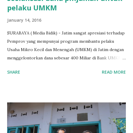
pelaku UMKM
January 14, 2016
SURABAYA ( Media Bidik) - Jatim sangat apresiasi terhadap
Pemprov yang mempunyai program membantu pelaku
Usaha Mikro Kecil dan Menengah (UMKM) di Jatim dengan
menggelontorkan dana sebesar 400 Miliar di Bank UMKM
guna memberikan bantuan kredit lunak kepada para pelaku
SHARE
READ MORE
UMKM di Jatim. Namun Chusainuddin,S.Sos Anggota Komisi
B yang menangani tentang Perekonomian menilai
Pemerintah provinsi masih kurang serius memberikan
sosialisasi kepada masyarakat terutrama pelaku UMKM
yang sebenarnya ada dana pinjaman lunak untuk mereka. "
Ketika saya menjalankan Reses di Blitar,Kediri dan
Tulungagung , banyak masyarakat sana tak mengetahui ada
dana pinjaman lunak di Bank UMKM untuk para pelaku