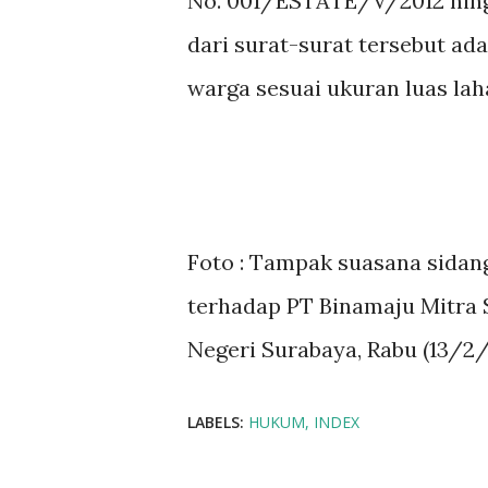
No. 001/ESTATE/V/2012 hing
dari surat-surat tersebut ad
warga sesuai ukuran luas laha
Foto : Tampak suasana sidan
terhadap PT Binamaju Mitra 
Negeri Surabaya, Rabu (13/2
LABELS:
HUKUM
INDEX