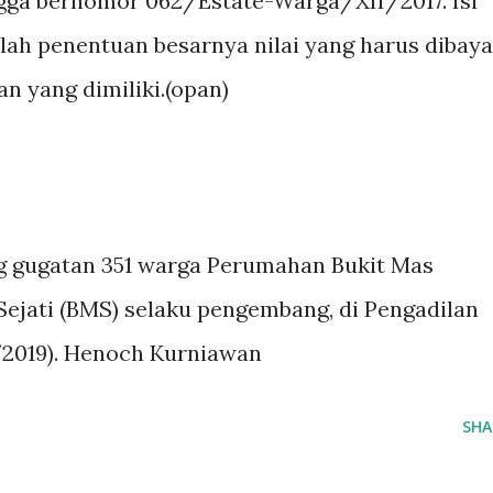
ga bernomor 062/Estate-Warga/XII/2017. Isi
alah penentuan besarnya nilai yang harus dibaya
n yang dimiliki.(opan)
g gugatan 351 warga Perumahan Bukit Mas
Sejati (BMS) selaku pengembang, di Pengadilan
/2019). Henoch Kurniawan
SHA