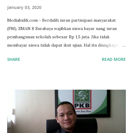
January 03, 2020
Mediabidik.com - Berdalih iuran partisipasi masyarakat
(PM), SMAN 8 Surabaya wajibkan siswa bayar uang iuran
pembangunan sekolah sebesar Rp 1,5 juta. Jika tidak
membayar siswa tidak dapat ikut ujian. Hal itu diungkapkan
Mujib paman dari Farida Diah Anggraeni siswa kelas X IPS 3
SHARE
READ MORE
SMAN 8 Jalan Iskandar Muda Surabaya mengatakan, ada
ponakan sekolah di SMAN 8 Surabaya diminta bayar uang
perbaikan sekolah Rp.1,5 juta. "Kalau gak bayar, tidak dapat
ikut ulangan," ujar Mujib, kepada BIDIK. Jumat (3/1/2020).
Mujib menambahkan, akhirnya terpaksa ortu nya pinjam
uang tetangga 500 ribu, agar anaknya bisa ikut ujian.
"Kasihan dia sudah tidak punya ayah, ibunya saudara saya,
kerja sebagai pembantu rumah tangga. Tolong dibantu mas,
agar uang bisa kembali,"ungkapnya. Perihal adanya