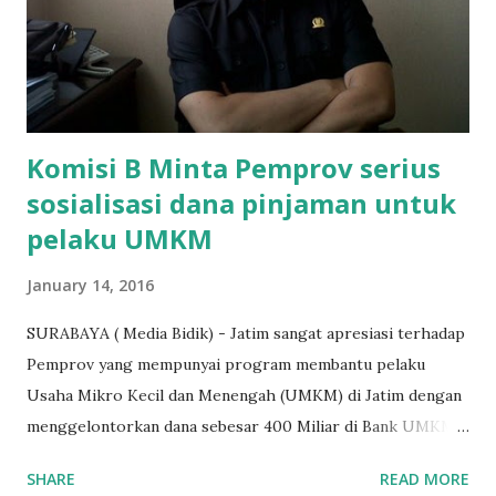
penarikan uang iuran untuk pembangunan gedung sekolah,
dibenarkan oleh Atika Fadhilah siswa kelas XI saat
diwawancarai. "Benar, bilangnya wajib Rp 1,5 juta dan waktu
terakh...
Komisi B Minta Pemprov serius
sosialisasi dana pinjaman untuk
pelaku UMKM
January 14, 2016
SURABAYA ( Media Bidik) - Jatim sangat apresiasi terhadap
Pemprov yang mempunyai program membantu pelaku
Usaha Mikro Kecil dan Menengah (UMKM) di Jatim dengan
menggelontorkan dana sebesar 400 Miliar di Bank UMKM
guna memberikan bantuan kredit lunak kepada para pelaku
SHARE
READ MORE
UMKM di Jatim. Namun Chusainuddin,S.Sos Anggota Komisi