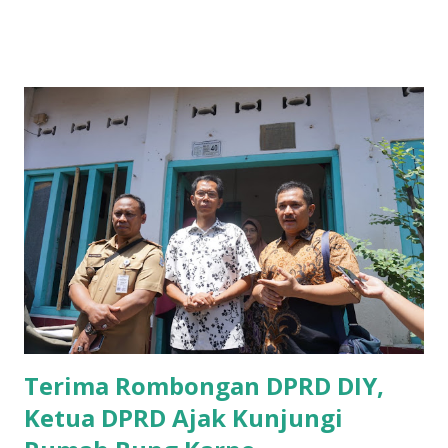
B yang menangani tentang Perekonomian menilai
Pemerintah provinsi masih kurang serius memberikan
sosialisasi kepada masyarakat terutrama pelaku UMKM
yang sebenarnya ada dana pinjaman lunak untuk mereka. "
Ketika saya menjalankan Reses di Blitar,Kediri dan
Tulungagung , banyak masyarakat sana tak mengetahui ada
dana pinjaman lunak di Bank UMKM untuk para pelaku
UMKM, karena sebenarnya jika Pemprov serius
memberikan sosialisasi sampai ke tingkat desa,maka saya
yakin masyarakat sangat senang sekali," ucap pria yang
akrab dipanggil Gus Udin tersebut. Apalagi menyambut
MEA, seharusnya pelaku UMKM sudah mengerti kalau ada
dana pinjaman unt...
Terima Rombongan DPRD DIY,
Ketua DPRD Ajak Kunjungi