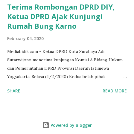
Terima Rombongan DPRD DIY,
Ketua DPRD Ajak Kunjungi
Rumah Bung Karno
February 04, 2020
Mediabidik.com - Ketua DPRD Kota Surabaya Adi
Sutarwijono menerima kunjungan Komisi A Bidang Hukum
dan Pemerintahan DPRD Provinsi Daerah Istimewa
Yogyakarta, Selasa (4/2/2020) Kedua belah pihak
mendiskusikan sinergi DPRD dengan media massa dalam
SHARE
READ MORE
memperkuat Demokrasi Pancasila. Turut dalam rombongan
DPRD DIY adalah puluhan wartawan dari berbagai media
massa. Dalam kunjungan itu, tamu dari Kota Gudeg juga
singgah dan melihat rumah kelahiran Bung Karno di
Powered by Blogger
Peneleh. Juga, rumah peninggalan HOS Tjokroaminoto,