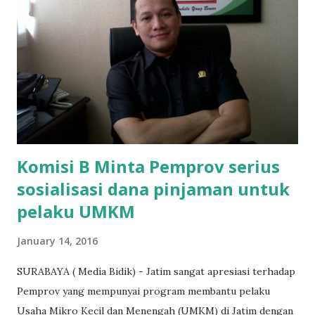
"Kasihan dia sudah tidak punya ayah, ibunya saudara saya,
kerja sebagai pembantu rumah tangga. Tolong dibantu mas,
agar uang bisa kembali,"ungkapnya. Perihal adanya
penarikan uang iuran untuk pembangunan gedung sekolah,
dibenarkan oleh Atika Fadhilah siswa kelas XI saat
diwawancarai. "Benar, bilangnya wajib Rp 1,5 juta dan waktu
terakh...
Komisi B Minta Pemprov serius
sosialisasi dana pinjaman untuk
pelaku UMKM
January 14, 2016
SURABAYA ( Media Bidik) - Jatim sangat apresiasi terhadap
Pemprov yang mempunyai program membantu pelaku
Usaha Mikro Kecil dan Menengah (UMKM) di Jatim dengan