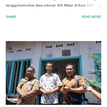
menggelontorkan dana sebesar 400 Miliar di Bank UMKM
guna memberikan bantuan kredit lunak kepada para pelaku
SHARE
READ MORE
UMKM di Jatim. Namun Chusainuddin,S.Sos Anggota Komisi
B yang menangani tentang Perekonomian menilai
Pemerintah provinsi masih kurang serius memberikan
sosialisasi kepada masyarakat terutrama pelaku UMKM
yang sebenarnya ada dana pinjaman lunak untuk mereka. "
Ketika saya menjalankan Reses di Blitar,Kediri dan
Tulungagung , banyak masyarakat sana tak mengetahui ada
dana pinjaman lunak di Bank UMKM untuk para pelaku
UMKM, karena sebenarnya jika Pemprov serius
memberikan sosialisasi sampai ke tingkat desa,maka saya
yakin masyarakat sangat senang sekali," ucap pria yang
akrab dipanggil Gus Udin tersebut. Apalagi menyambut
MEA, seharusnya pelaku UMKM sudah mengerti kalau ada
dana pinjaman unt...