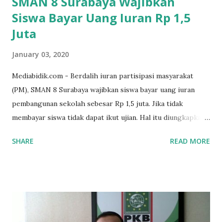
SMAN 8 Surabaya Wajibkan
Siswa Bayar Uang Iuran Rp 1,5
Juta
January 03, 2020
Mediabidik.com - Berdalih iuran partisipasi masyarakat
(PM), SMAN 8 Surabaya wajibkan siswa bayar uang iuran
pembangunan sekolah sebesar Rp 1,5 juta. Jika tidak
membayar siswa tidak dapat ikut ujian. Hal itu diungkapkan
Mujib paman dari Farida Diah Anggraeni siswa kelas X IPS 3
SHARE
READ MORE
SMAN 8 Jalan Iskandar Muda Surabaya mengatakan, ada
ponakan sekolah di SMAN 8 Surabaya diminta bayar uang
perbaikan sekolah Rp.1,5 juta. "Kalau gak bayar, tidak dapat
ikut ulangan," ujar Mujib, kepada BIDIK. Jumat (3/1/2020).
Mujib menambahkan, akhirnya terpaksa ortu nya pinjam
uang tetangga 500 ribu, agar anaknya bisa ikut ujian.