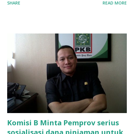
SHARE
READ MORE
SMAN 8 Jalan Iskandar Muda Surabaya mengatakan, ada
ponakan sekolah di SMAN 8 Surabaya diminta bayar uang
perbaikan sekolah Rp.1,5 juta. "Kalau gak bayar, tidak dapat
ikut ulangan," ujar Mujib, kepada BIDIK. Jumat (3/1/2020).
Mujib menambahkan, akhirnya terpaksa ortu nya pinjam
uang tetangga 500 ribu, agar anaknya bisa ikut ujian.
"Kasihan dia sudah tidak punya ayah, ibunya saudara saya,
kerja sebagai pembantu rumah tangga. Tolong dibantu mas,
agar uang bisa kembali,"ungkapnya. Perihal adanya
penarikan uang iuran untuk pembangunan gedung sekolah,
dibenarkan oleh Atika Fadhilah siswa kelas XI saat
diwawancarai. "Benar, bilangnya wajib Rp 1,5 juta dan waktu
terakh...
Komisi B Minta Pemprov serius
sosialisasi dana pinjaman untuk