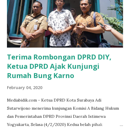
UMKM, karena sebenarnya jika Pemprov serius
memberikan sosialisasi sampai ke tingkat desa,maka saya
yakin masyarakat sangat senang sekali," ucap pria yang
akrab dipanggil Gus Udin tersebut. Apalagi menyambut
MEA, seharusnya pelaku UMKM sudah mengerti kalau ada
dana pinjaman unt...
Terima Rombongan DPRD DIY,
Ketua DPRD Ajak Kunjungi
Rumah Bung Karno
February 04, 2020
Mediabidik.com - Ketua DPRD Kota Surabaya Adi
Sutarwijono menerima kunjungan Komisi A Bidang Hukum
dan Pemerintahan DPRD Provinsi Daerah Istimewa
Yogyakarta, Selasa (4/2/2020) Kedua belah pihak