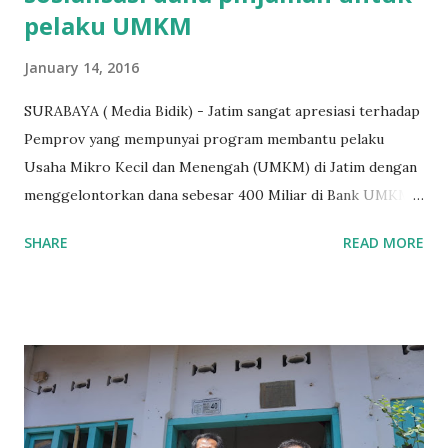
pelaku UMKM
January 14, 2016
SURABAYA ( Media Bidik) - Jatim sangat apresiasi terhadap
Pemprov yang mempunyai program membantu pelaku
Usaha Mikro Kecil dan Menengah (UMKM) di Jatim dengan
menggelontorkan dana sebesar 400 Miliar di Bank UMKM
guna memberikan bantuan kredit lunak kepada para pelaku
SHARE
READ MORE
UMKM di Jatim. Namun Chusainuddin,S.Sos Anggota Komisi
B yang menangani tentang Perekonomian menilai
Pemerintah provinsi masih kurang serius memberikan
sosialisasi kepada masyarakat terutrama pelaku UMKM
yang sebenarnya ada dana pinjaman lunak untuk mereka. "
Ketika saya menjalankan Reses di Blitar,Kediri dan
Tulungagung , banyak masyarakat sana tak mengetahui ada
dana pinjaman lunak di Bank UMKM untuk para pelaku