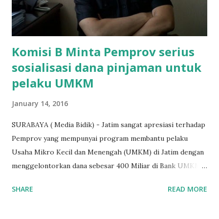
diwawancarai. "Benar, bilangnya wajib Rp 1,5 juta dan waktu
terakh...
Komisi B Minta Pemprov serius
sosialisasi dana pinjaman untuk
pelaku UMKM
January 14, 2016
SURABAYA ( Media Bidik) - Jatim sangat apresiasi terhadap
Pemprov yang mempunyai program membantu pelaku
Usaha Mikro Kecil dan Menengah (UMKM) di Jatim dengan
menggelontorkan dana sebesar 400 Miliar di Bank UMKM
guna memberikan bantuan kredit lunak kepada para pelaku
SHARE
READ MORE
UMKM di Jatim. Namun Chusainuddin,S.Sos Anggota Komisi
B yang menangani tentang Perekonomian menilai