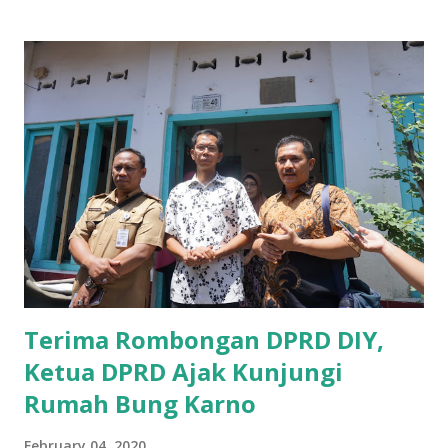
Pemerintah provinsi masih kurang serius memberikan
sosialisasi kepada masyarakat terutrama pelaku UMKM
yang sebenarnya ada dana pinjaman lunak untuk mereka. "
Ketika saya menjalankan Reses di Blitar,Kediri dan
Tulungagung , banyak masyarakat sana tak mengetahui ada
dana pinjaman lunak di Bank UMKM untuk para pelaku
UMKM, karena sebenarnya jika Pemprov serius
memberikan sosialisasi sampai ke tingkat desa,maka saya
yakin masyarakat sangat senang sekali," ucap pria yang
akrab dipanggil Gus Udin tersebut. Apalagi menyambut
MEA, seharusnya pelaku UMKM sudah mengerti kalau ada
dana pinjaman unt...
Terima Rombongan DPRD DIY,
Ketua DPRD Ajak Kunjungi
Rumah Bung Karno
February 04, 2020