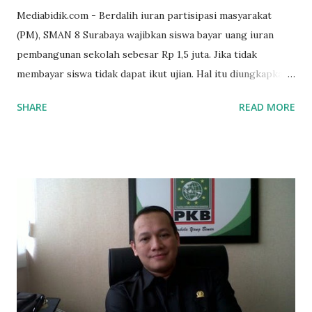
Mediabidik.com - Berdalih iuran partisipasi masyarakat
(PM), SMAN 8 Surabaya wajibkan siswa bayar uang iuran
pembangunan sekolah sebesar Rp 1,5 juta. Jika tidak
membayar siswa tidak dapat ikut ujian. Hal itu diungkapkan
Mujib paman dari Farida Diah Anggraeni siswa kelas X IPS 3
SHARE
READ MORE
SMAN 8 Jalan Iskandar Muda Surabaya mengatakan, ada
ponakan sekolah di SMAN 8 Surabaya diminta bayar uang
perbaikan sekolah Rp.1,5 juta. "Kalau gak bayar, tidak dapat
ikut ulangan," ujar Mujib, kepada BIDIK. Jumat (3/1/2020).
Mujib menambahkan, akhirnya terpaksa ortu nya pinjam
uang tetangga 500 ribu, agar anaknya bisa ikut ujian.
"Kasihan dia sudah tidak punya ayah, ibunya saudara saya,
kerja sebagai pembantu rumah tangga. Tolong dibantu mas,
agar uang bisa kembali,"ungkapnya. Perihal adanya
penarikan uang iuran untuk pembangunan gedung sekolah,
dibenarkan oleh Atika Fadhilah siswa kelas XI saat