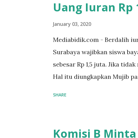
Uang Iuran Rp 1
January 03, 2020
Mediabidik.com - Berdalih iu
Surabaya wajibkan siswa ba
sebesar Rp 1,5 juta. Jika tida
Hal itu diungkapkan Mujib p
kelas X IPS 3 SMAN 8 Jalan 
SHARE
ponakan sekolah di SMAN 8 S
sekolah Rp.1,5 juta. "Kalau gak
Mujib, kepada BIDIK. Jumat 
Komisi B Minta