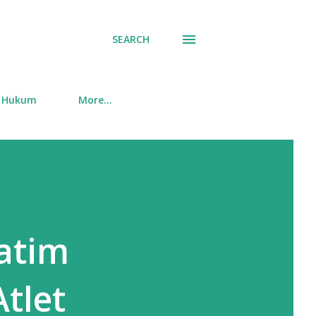
SEARCH
Hukum
More…
Jatim
tlet