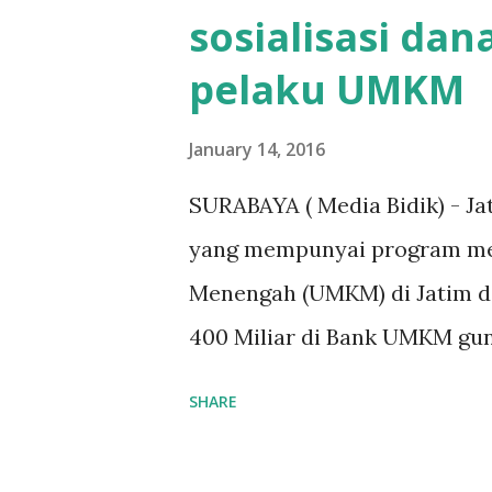
terpaksa ortu nya pinjam uan
sosialisasi da
ikut ujian. "Kasihan dia suda
pelaku UMKM
kerja sebagai pembantu ruma
bisa kembali,"ungkapnya. Per
January 14, 2016
pembangunan gedung sekolah,
SURABAYA ( Media Bidik) - J
kelas XI saat diwawancarai. "
yang mempunyai program me
waktu terakh...
Menengah (UMKM) di Jatim d
400 Miliar di Bank UMKM gu
kepada para pelaku UMKM di
SHARE
Anggota Komisi B yang mena
Pemerintah provinsi masih k