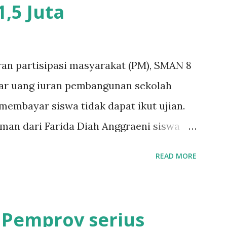
,5 Juta
ran partisipasi masyarakat (PM), SMAN 8
yar uang iuran pembangunan sekolah
k membayar siswa tidak dapat ikut ujian.
aman dari Farida Diah Anggraeni siswa
Iskandar Muda Surabaya mengatakan, ada
READ MORE
urabaya diminta bayar uang perbaikan
 bayar, tidak dapat ikut ulangan," ujar
(3/1/2020). Mujib menambahkan, akhirnya
 Pemprov serius