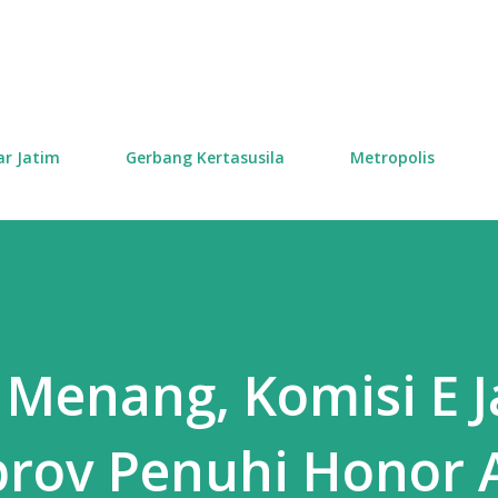
Skip to main content
ar Jatim
Gerbang Kertasusila
Metropolis
 Menang, Komisi E 
rov Penuhi Honor A