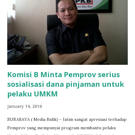
"Kasihan dia sudah tidak punya ayah, ibunya saudara saya,
kerja sebagai pembantu rumah tangga. Tolong dibantu mas,
agar uang bisa kembali,"ungkapnya. Perihal adanya
penarikan uang iuran untuk pembangunan gedung sekolah,
dibenarkan oleh Atika Fadhilah siswa kelas XI saat
diwawancarai. "Benar, bilangnya wajib Rp 1,5 juta dan waktu
terakh...
Komisi B Minta Pemprov serius
sosialisasi dana pinjaman untuk
pelaku UMKM
January 14, 2016
SURABAYA ( Media Bidik) - Jatim sangat apresiasi terhadap
Pemprov yang mempunyai program membantu pelaku