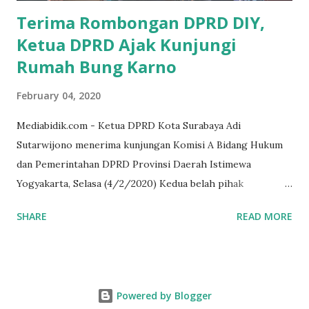
dana pinjaman unt...
Terima Rombongan DPRD DIY,
Ketua DPRD Ajak Kunjungi
Rumah Bung Karno
February 04, 2020
Mediabidik.com - Ketua DPRD Kota Surabaya Adi
Sutarwijono menerima kunjungan Komisi A Bidang Hukum
dan Pemerintahan DPRD Provinsi Daerah Istimewa
Yogyakarta, Selasa (4/2/2020) Kedua belah pihak
mendiskusikan sinergi DPRD dengan media massa dalam
SHARE
READ MORE
memperkuat Demokrasi Pancasila. Turut dalam rombongan
DPRD DIY adalah puluhan wartawan dari berbagai media
massa. Dalam kunjungan itu, tamu dari Kota Gudeg juga
singgah dan melihat rumah kelahiran Bung Karno di
Powered by Blogger
Peneleh. Juga, rumah peninggalan HOS Tjokroaminoto,