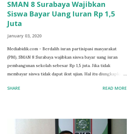
SMAN 8 Surabaya Wajibkan
Siswa Bayar Uang Iuran Rp 1,5
Juta
January 03, 2020
Mediabidik.com - Berdalih iuran partisipasi masyarakat
(PM), SMAN 8 Surabaya wajibkan siswa bayar uang iuran
pembangunan sekolah sebesar Rp 1,5 juta. Jika tidak
membayar siswa tidak dapat ikut ujian. Hal itu diungkapkan
Mujib paman dari Farida Diah Anggraeni siswa kelas X IPS 3
SHARE
READ MORE
SMAN 8 Jalan Iskandar Muda Surabaya mengatakan, ada
ponakan sekolah di SMAN 8 Surabaya diminta bayar uang
perbaikan sekolah Rp.1,5 juta. "Kalau gak bayar, tidak dapat
ikut ulangan," ujar Mujib, kepada BIDIK. Jumat (3/1/2020).
Mujib menambahkan, akhirnya terpaksa ortu nya pinjam
uang tetangga 500 ribu, agar anaknya bisa ikut ujian.