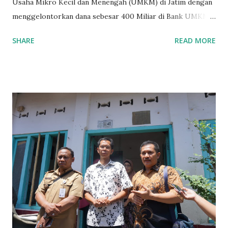
Usaha Mikro Kecil dan Menengah (UMKM) di Jatim dengan
menggelontorkan dana sebesar 400 Miliar di Bank UMKM
guna memberikan bantuan kredit lunak kepada para pelaku
SHARE
READ MORE
UMKM di Jatim. Namun Chusainuddin,S.Sos Anggota Komisi
B yang menangani tentang Perekonomian menilai
Pemerintah provinsi masih kurang serius memberikan
sosialisasi kepada masyarakat terutrama pelaku UMKM
yang sebenarnya ada dana pinjaman lunak untuk mereka. "
Ketika saya menjalankan Reses di Blitar,Kediri dan
Tulungagung , banyak masyarakat sana tak mengetahui ada
dana pinjaman lunak di Bank UMKM untuk para pelaku
UMKM, karena sebenarnya jika Pemprov serius
memberikan sosialisasi sampai ke tingkat desa,maka saya
yakin masyarakat sangat senang sekali," ucap pria yang
akrab dipanggil Gus Udin tersebut. Apalagi menyambut
MEA, seharusnya pelaku UMKM sudah mengerti kalau ada