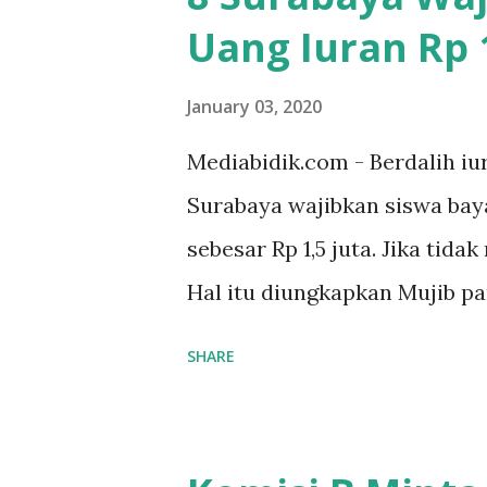
Uang Iuran Rp 1
January 03, 2020
Mediabidik.com - Berdalih iu
Surabaya wajibkan siswa ba
sebesar Rp 1,5 juta. Jika tida
Hal itu diungkapkan Mujib p
kelas X IPS 3 SMAN 8 Jalan 
SHARE
ponakan sekolah di SMAN 8 S
sekolah Rp.1,5 juta. "Kalau gak
Mujib, kepada BIDIK. Jumat 