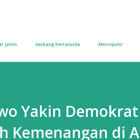
Skip to main content
ar Jatim
Gerbang Kertasusila
Metropolis
wo Yakin Demokrat
ih Kemenangan di 