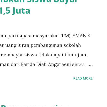
,5 Juta
ran partisipasi masyarakat (PM), SMAN 8
yar uang iuran pembangunan sekolah
k membayar siswa tidak dapat ikut ujian.
aman dari Farida Diah Anggraeni siswa
Iskandar Muda Surabaya mengatakan, ada
READ MORE
urabaya diminta bayar uang perbaikan
 bayar, tidak dapat ikut ulangan," ujar
(3/1/2020). Mujib menambahkan, akhirnya