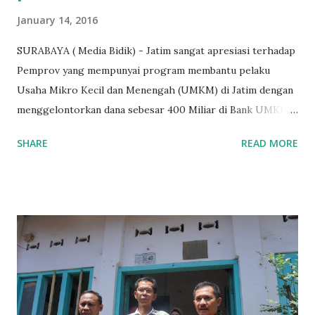
January 14, 2016
SURABAYA ( Media Bidik) - Jatim sangat apresiasi terhadap
Pemprov yang mempunyai program membantu pelaku
Usaha Mikro Kecil dan Menengah (UMKM) di Jatim dengan
menggelontorkan dana sebesar 400 Miliar di Bank UMKM
guna memberikan bantuan kredit lunak kepada para pelaku
SHARE
READ MORE
UMKM di Jatim. Namun Chusainuddin,S.Sos Anggota Komisi
B yang menangani tentang Perekonomian menilai
Pemerintah provinsi masih kurang serius memberikan
sosialisasi kepada masyarakat terutrama pelaku UMKM
yang sebenarnya ada dana pinjaman lunak untuk mereka. "
Ketika saya menjalankan Reses di Blitar,Kediri dan
Tulungagung , banyak masyarakat sana tak mengetahui ada
dana pinjaman lunak di Bank UMKM untuk para pelaku
UMKM, karena sebenarnya jika Pemprov serius