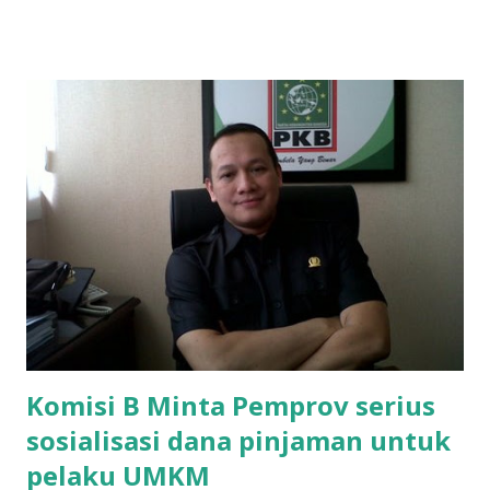
ponakan sekolah di SMAN 8 Surabaya diminta bayar uang
perbaikan sekolah Rp.1,5 juta. "Kalau gak bayar, tidak dapat
ikut ulangan," ujar Mujib, kepada BIDIK. Jumat (3/1/2020).
Mujib menambahkan, akhirnya terpaksa ortu nya pinjam
uang tetangga 500 ribu, agar anaknya bisa ikut ujian.
"Kasihan dia sudah tidak punya ayah, ibunya saudara saya,
kerja sebagai pembantu rumah tangga. Tolong dibantu mas,
agar uang bisa kembali,"ungkapnya. Perihal adanya
penarikan uang iuran untuk pembangunan gedung sekolah,
dibenarkan oleh Atika Fadhilah siswa kelas XI saat
diwawancarai. "Benar, bilangnya wajib Rp 1,5 juta dan waktu
terakh...
Komisi B Minta Pemprov serius
sosialisasi dana pinjaman untuk
pelaku UMKM