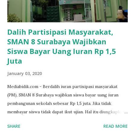
Dalih Partisipasi Masyarakat,
SMAN 8 Surabaya Wajibkan
Siswa Bayar Uang Iuran Rp 1,5
Juta
January 03, 2020
Mediabidik.com - Berdalih iuran partisipasi masyarakat
(PM), SMAN 8 Surabaya wajibkan siswa bayar uang iuran
pembangunan sekolah sebesar Rp 1,5 juta. Jika tidak
membayar siswa tidak dapat ikut ujian. Hal itu diungkapkan
Mujib paman dari Farida Diah Anggraeni siswa kelas X IPS 3
SHARE
READ MORE
SMAN 8 Jalan Iskandar Muda Surabaya mengatakan, ada