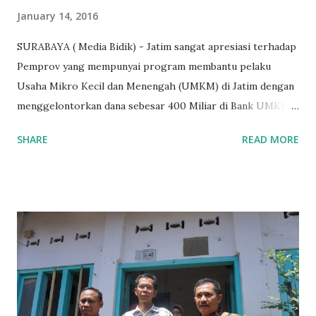
January 14, 2016
SURABAYA ( Media Bidik) - Jatim sangat apresiasi terhadap
Pemprov yang mempunyai program membantu pelaku
Usaha Mikro Kecil dan Menengah (UMKM) di Jatim dengan
menggelontorkan dana sebesar 400 Miliar di Bank UMKM
guna memberikan bantuan kredit lunak kepada para pelaku
SHARE
READ MORE
UMKM di Jatim. Namun Chusainuddin,S.Sos Anggota Komisi
B yang menangani tentang Perekonomian menilai
Pemerintah provinsi masih kurang serius memberikan
sosialisasi kepada masyarakat terutrama pelaku UMKM
yang sebenarnya ada dana pinjaman lunak untuk mereka. "
Ketika saya menjalankan Reses di Blitar,Kediri dan
Tulungagung , banyak masyarakat sana tak mengetahui ada
dana pinjaman lunak di Bank UMKM untuk para pelaku
UMKM, karena sebenarnya jika Pemprov serius