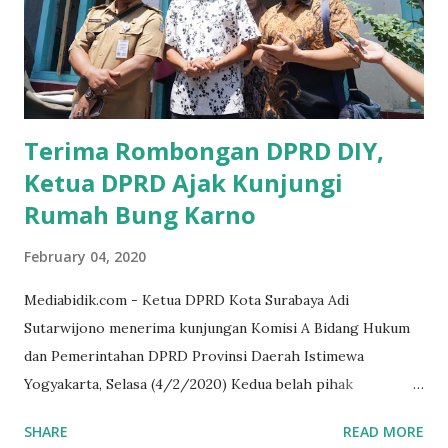
memberikan sosialisasi sampai ke tingkat desa,maka saya
yakin masyarakat sangat senang sekali," ucap pria yang
akrab dipanggil Gus Udin tersebut. Apalagi menyambut
MEA, seharusnya pelaku UMKM sudah mengerti kalau ada
dana pinjaman unt...
Terima Rombongan DPRD DIY,
Ketua DPRD Ajak Kunjungi
Rumah Bung Karno
February 04, 2020
Mediabidik.com - Ketua DPRD Kota Surabaya Adi
Sutarwijono menerima kunjungan Komisi A Bidang Hukum
dan Pemerintahan DPRD Provinsi Daerah Istimewa
Yogyakarta, Selasa (4/2/2020) Kedua belah pihak
mendiskusikan sinergi DPRD dengan media massa dalam
SHARE
READ MORE
memperkuat Demokrasi Pancasila. Turut dalam rombongan