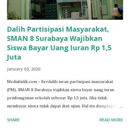
Dalih Partisipasi Masyarakat,
SMAN 8 Surabaya Wajibkan
Siswa Bayar Uang Iuran Rp 1,5
Juta
January 03, 2020
Mediabidik.com - Berdalih iuran partisipasi masyarakat
(PM), SMAN 8 Surabaya wajibkan siswa bayar uang iuran
pembangunan sekolah sebesar Rp 1,5 juta. Jika tidak
membayar siswa tidak dapat ikut ujian. Hal itu diungkapkan
Mujib paman dari Farida Diah Anggraeni siswa kelas X IPS 3
SHARE
READ MORE
SMAN 8 Jalan Iskandar Muda Surabaya mengatakan, ada