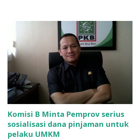
ponakan sekolah di SMAN 8 Surabaya diminta bayar uang
perbaikan sekolah Rp.1,5 juta. "Kalau gak bayar, tidak dapat
ikut ulangan," ujar Mujib, kepada BIDIK. Jumat (3/1/2020).
Mujib menambahkan, akhirnya terpaksa ortu nya pinjam
uang tetangga 500 ribu, agar anaknya bisa ikut ujian.
"Kasihan dia sudah tidak punya ayah, ibunya saudara saya,
kerja sebagai pembantu rumah tangga. Tolong dibantu mas,
agar uang bisa kembali,"ungkapnya. Perihal adanya
penarikan uang iuran untuk pembangunan gedung sekolah,
dibenarkan oleh Atika Fadhilah siswa kelas XI saat
diwawancarai. "Benar, bilangnya wajib Rp 1,5 juta dan waktu
terakh...
Komisi B Minta Pemprov serius
sosialisasi dana pinjaman untuk
pelaku UMKM