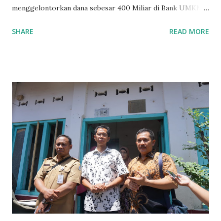
menggelontorkan dana sebesar 400 Miliar di Bank UMKM
guna memberikan bantuan kredit lunak kepada para pelaku
SHARE
READ MORE
UMKM di Jatim. Namun Chusainuddin,S.Sos Anggota Komisi
B yang menangani tentang Perekonomian menilai
Pemerintah provinsi masih kurang serius memberikan
sosialisasi kepada masyarakat terutrama pelaku UMKM
yang sebenarnya ada dana pinjaman lunak untuk mereka. "
Ketika saya menjalankan Reses di Blitar,Kediri dan
Tulungagung , banyak masyarakat sana tak mengetahui ada
dana pinjaman lunak di Bank UMKM untuk para pelaku
UMKM, karena sebenarnya jika Pemprov serius
memberikan sosialisasi sampai ke tingkat desa,maka saya
yakin masyarakat sangat senang sekali," ucap pria yang
akrab dipanggil Gus Udin tersebut. Apalagi menyambut
MEA, seharusnya pelaku UMKM sudah mengerti kalau ada
dana pinjaman unt...