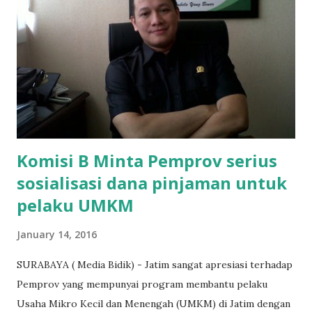
"Kasihan dia sudah tidak punya ayah, ibunya saudara saya,
kerja sebagai pembantu rumah tangga. Tolong dibantu mas,
agar uang bisa kembali,"ungkapnya. Perihal adanya
penarikan uang iuran untuk pembangunan gedung sekolah,
dibenarkan oleh Atika Fadhilah siswa kelas XI saat
diwawancarai. "Benar, bilangnya wajib Rp 1,5 juta dan waktu
terakh...
Komisi B Minta Pemprov serius
sosialisasi dana pinjaman untuk
pelaku UMKM
January 14, 2016
SURABAYA ( Media Bidik) - Jatim sangat apresiasi terhadap
Pemprov yang mempunyai program membantu pelaku
Usaha Mikro Kecil dan Menengah (UMKM) di Jatim dengan