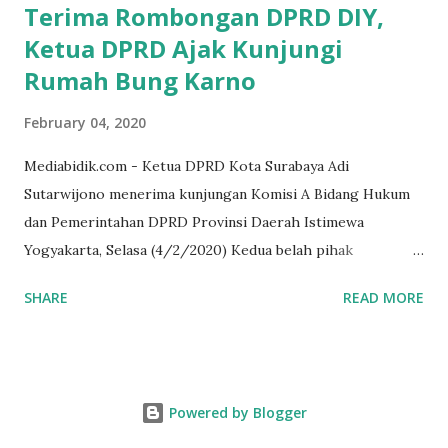
Terima Rombongan DPRD DIY,
Ketua DPRD Ajak Kunjungi
Rumah Bung Karno
February 04, 2020
Mediabidik.com - Ketua DPRD Kota Surabaya Adi
Sutarwijono menerima kunjungan Komisi A Bidang Hukum
dan Pemerintahan DPRD Provinsi Daerah Istimewa
Yogyakarta, Selasa (4/2/2020) Kedua belah pihak
mendiskusikan sinergi DPRD dengan media massa dalam
SHARE
READ MORE
memperkuat Demokrasi Pancasila. Turut dalam rombongan
DPRD DIY adalah puluhan wartawan dari berbagai media
massa. Dalam kunjungan itu, tamu dari Kota Gudeg juga
singgah dan melihat rumah kelahiran Bung Karno di
Powered by Blogger
Peneleh. Juga, rumah peninggalan HOS Tjokroaminoto,
tempat indekos Soekarno muda bersama tokoh-tokoh