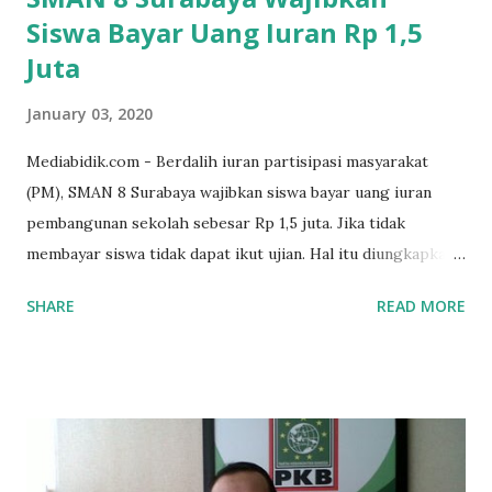
Siswa Bayar Uang Iuran Rp 1,5
Juta
January 03, 2020
Mediabidik.com - Berdalih iuran partisipasi masyarakat
(PM), SMAN 8 Surabaya wajibkan siswa bayar uang iuran
pembangunan sekolah sebesar Rp 1,5 juta. Jika tidak
membayar siswa tidak dapat ikut ujian. Hal itu diungkapkan
Mujib paman dari Farida Diah Anggraeni siswa kelas X IPS 3
SHARE
READ MORE
SMAN 8 Jalan Iskandar Muda Surabaya mengatakan, ada
ponakan sekolah di SMAN 8 Surabaya diminta bayar uang
perbaikan sekolah Rp.1,5 juta. "Kalau gak bayar, tidak dapat
ikut ulangan," ujar Mujib, kepada BIDIK. Jumat (3/1/2020).
Mujib menambahkan, akhirnya terpaksa ortu nya pinjam
uang tetangga 500 ribu, agar anaknya bisa ikut ujian.