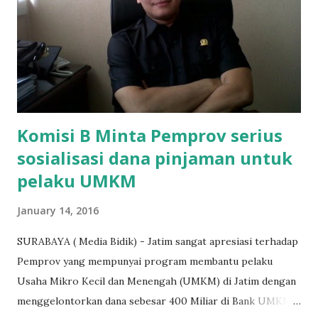
agar uang bisa kembali,"ungkapnya. Perihal adanya
penarikan uang iuran untuk pembangunan gedung sekolah,
dibenarkan oleh Atika Fadhilah siswa kelas XI saat
diwawancarai. "Benar, bilangnya wajib Rp 1,5 juta dan waktu
terakh...
Komisi B Minta Pemprov serius
sosialisasi dana pinjaman untuk
pelaku UMKM
January 14, 2016
SURABAYA ( Media Bidik) - Jatim sangat apresiasi terhadap
Pemprov yang mempunyai program membantu pelaku
Usaha Mikro Kecil dan Menengah (UMKM) di Jatim dengan
menggelontorkan dana sebesar 400 Miliar di Bank UMKM