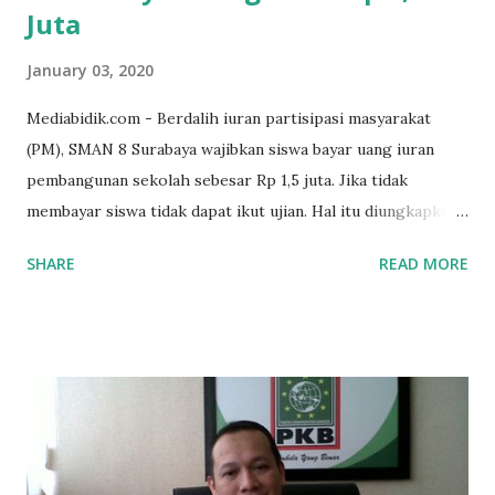
Juta
January 03, 2020
Mediabidik.com - Berdalih iuran partisipasi masyarakat
(PM), SMAN 8 Surabaya wajibkan siswa bayar uang iuran
pembangunan sekolah sebesar Rp 1,5 juta. Jika tidak
membayar siswa tidak dapat ikut ujian. Hal itu diungkapkan
Mujib paman dari Farida Diah Anggraeni siswa kelas X IPS 3
SHARE
READ MORE
SMAN 8 Jalan Iskandar Muda Surabaya mengatakan, ada
ponakan sekolah di SMAN 8 Surabaya diminta bayar uang
perbaikan sekolah Rp.1,5 juta. "Kalau gak bayar, tidak dapat
ikut ulangan," ujar Mujib, kepada BIDIK. Jumat (3/1/2020).
Mujib menambahkan, akhirnya terpaksa ortu nya pinjam
uang tetangga 500 ribu, agar anaknya bisa ikut ujian.
"Kasihan dia sudah tidak punya ayah, ibunya saudara saya,
kerja sebagai pembantu rumah tangga. Tolong dibantu mas,