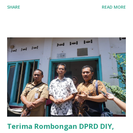
guna memberikan bantuan kredit lunak kepada para pelaku
SHARE
READ MORE
UMKM di Jatim. Namun Chusainuddin,S.Sos Anggota Komisi
B yang menangani tentang Perekonomian menilai
Pemerintah provinsi masih kurang serius memberikan
sosialisasi kepada masyarakat terutrama pelaku UMKM
yang sebenarnya ada dana pinjaman lunak untuk mereka. "
Ketika saya menjalankan Reses di Blitar,Kediri dan
Tulungagung , banyak masyarakat sana tak mengetahui ada
dana pinjaman lunak di Bank UMKM untuk para pelaku
UMKM, karena sebenarnya jika Pemprov serius
memberikan sosialisasi sampai ke tingkat desa,maka saya
yakin masyarakat sangat senang sekali," ucap pria yang
akrab dipanggil Gus Udin tersebut. Apalagi menyambut
MEA, seharusnya pelaku UMKM sudah mengerti kalau ada
dana pinjaman unt...
Terima Rombongan DPRD DIY,