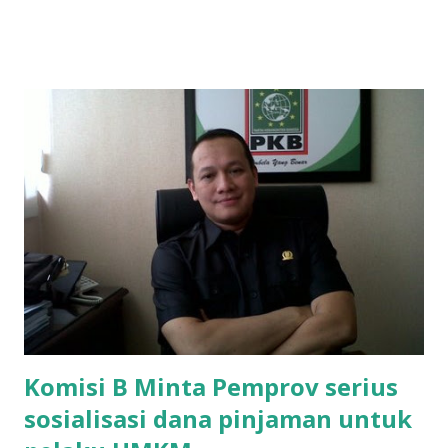
ponakan sekolah di SMAN 8 Surabaya diminta bayar uang
perbaikan sekolah Rp.1,5 juta. "Kalau gak bayar, tidak dapat
ikut ulangan," ujar Mujib, kepada BIDIK. Jumat (3/1/2020).
Mujib menambahkan, akhirnya terpaksa ortu nya pinjam
uang tetangga 500 ribu, agar anaknya bisa ikut ujian.
"Kasihan dia sudah tidak punya ayah, ibunya saudara saya,
kerja sebagai pembantu rumah tangga. Tolong dibantu mas,
agar uang bisa kembali,"ungkapnya. Perihal adanya
penarikan uang iuran untuk pembangunan gedung sekolah,
dibenarkan oleh Atika Fadhilah siswa kelas XI saat
diwawancarai. "Benar, bilangnya wajib Rp 1,5 juta dan waktu
terakh...
Komisi B Minta Pemprov serius
sosialisasi dana pinjaman untuk