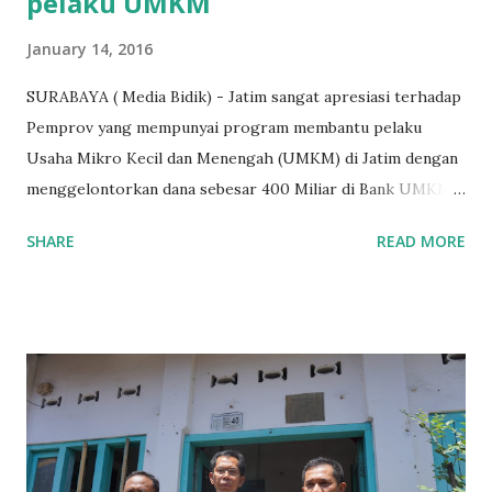
pelaku UMKM
January 14, 2016
SURABAYA ( Media Bidik) - Jatim sangat apresiasi terhadap
Pemprov yang mempunyai program membantu pelaku
Usaha Mikro Kecil dan Menengah (UMKM) di Jatim dengan
menggelontorkan dana sebesar 400 Miliar di Bank UMKM
guna memberikan bantuan kredit lunak kepada para pelaku
SHARE
READ MORE
UMKM di Jatim. Namun Chusainuddin,S.Sos Anggota Komisi
B yang menangani tentang Perekonomian menilai
Pemerintah provinsi masih kurang serius memberikan
sosialisasi kepada masyarakat terutrama pelaku UMKM
yang sebenarnya ada dana pinjaman lunak untuk mereka. "
Ketika saya menjalankan Reses di Blitar,Kediri dan
Tulungagung , banyak masyarakat sana tak mengetahui ada
dana pinjaman lunak di Bank UMKM untuk para pelaku