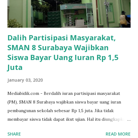
Dalih Partisipasi Masyarakat,
SMAN 8 Surabaya Wajibkan
Siswa Bayar Uang Iuran Rp 1,5
Juta
January 03, 2020
Mediabidik.com - Berdalih iuran partisipasi masyarakat
(PM), SMAN 8 Surabaya wajibkan siswa bayar uang iuran
pembangunan sekolah sebesar Rp 1,5 juta. Jika tidak
membayar siswa tidak dapat ikut ujian. Hal itu diungkapkan
Mujib paman dari Farida Diah Anggraeni siswa kelas X IPS 3
SHARE
READ MORE
SMAN 8 Jalan Iskandar Muda Surabaya mengatakan, ada