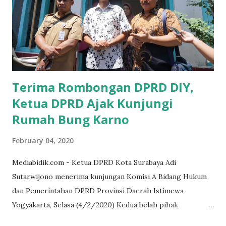
UMKM, karena sebenarnya jika Pemprov serius
memberikan sosialisasi sampai ke tingkat desa,maka saya
yakin masyarakat sangat senang sekali," ucap pria yang
akrab dipanggil Gus Udin tersebut. Apalagi menyambut
MEA, seharusnya pelaku UMKM sudah mengerti kalau ada
dana pinjaman unt...
Terima Rombongan DPRD DIY,
Ketua DPRD Ajak Kunjungi
Rumah Bung Karno
February 04, 2020
Mediabidik.com - Ketua DPRD Kota Surabaya Adi
Sutarwijono menerima kunjungan Komisi A Bidang Hukum
dan Pemerintahan DPRD Provinsi Daerah Istimewa
Yogyakarta, Selasa (4/2/2020) Kedua belah pihak
mendiskusikan sinergi DPRD dengan media massa dalam