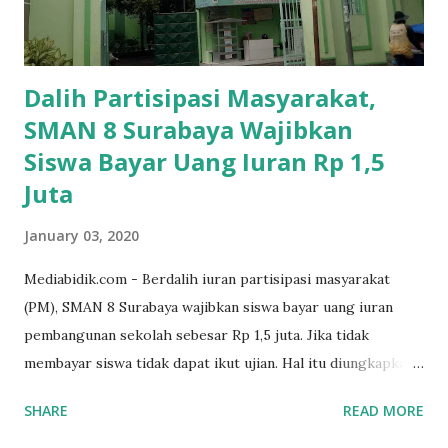
Dalih Partisipasi Masyarakat,
SMAN 8 Surabaya Wajibkan
Siswa Bayar Uang Iuran Rp 1,5
Juta
January 03, 2020
Mediabidik.com - Berdalih iuran partisipasi masyarakat
(PM), SMAN 8 Surabaya wajibkan siswa bayar uang iuran
pembangunan sekolah sebesar Rp 1,5 juta. Jika tidak
membayar siswa tidak dapat ikut ujian. Hal itu diungkapkan
Mujib paman dari Farida Diah Anggraeni siswa kelas X IPS 3
SHARE
READ MORE
SMAN 8 Jalan Iskandar Muda Surabaya mengatakan, ada
ponakan sekolah di SMAN 8 Surabaya diminta bayar uang