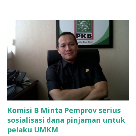
perbaikan sekolah Rp.1,5 juta. "Kalau gak bayar, tidak dapat
ikut ulangan," ujar Mujib, kepada BIDIK. Jumat (3/1/2020).
Mujib menambahkan, akhirnya terpaksa ortu nya pinjam
uang tetangga 500 ribu, agar anaknya bisa ikut ujian.
"Kasihan dia sudah tidak punya ayah, ibunya saudara saya,
kerja sebagai pembantu rumah tangga. Tolong dibantu mas,
agar uang bisa kembali,"ungkapnya. Perihal adanya
penarikan uang iuran untuk pembangunan gedung sekolah,
dibenarkan oleh Atika Fadhilah siswa kelas XI saat
diwawancarai. "Benar, bilangnya wajib Rp 1,5 juta dan waktu
terakh...
Komisi B Minta Pemprov serius
sosialisasi dana pinjaman untuk
pelaku UMKM