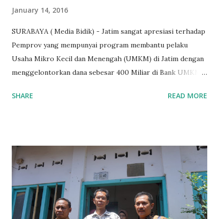
January 14, 2016
SURABAYA ( Media Bidik) - Jatim sangat apresiasi terhadap
Pemprov yang mempunyai program membantu pelaku
Usaha Mikro Kecil dan Menengah (UMKM) di Jatim dengan
menggelontorkan dana sebesar 400 Miliar di Bank UMKM
guna memberikan bantuan kredit lunak kepada para pelaku
SHARE
READ MORE
UMKM di Jatim. Namun Chusainuddin,S.Sos Anggota Komisi
B yang menangani tentang Perekonomian menilai
Pemerintah provinsi masih kurang serius memberikan
sosialisasi kepada masyarakat terutrama pelaku UMKM
yang sebenarnya ada dana pinjaman lunak untuk mereka. "
Ketika saya menjalankan Reses di Blitar,Kediri dan
Tulungagung , banyak masyarakat sana tak mengetahui ada
dana pinjaman lunak di Bank UMKM untuk para pelaku
UMKM, karena sebenarnya jika Pemprov serius