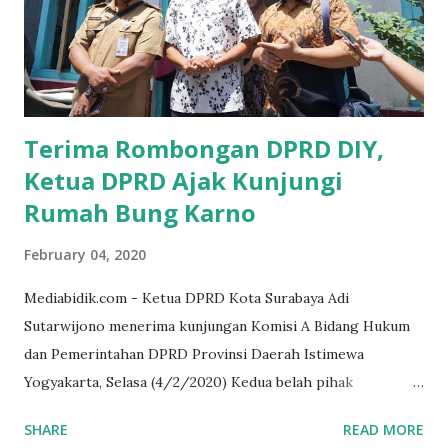
memberikan sosialisasi sampai ke tingkat desa,maka saya
yakin masyarakat sangat senang sekali," ucap pria yang
akrab dipanggil Gus Udin tersebut. Apalagi menyambut
MEA, seharusnya pelaku UMKM sudah mengerti kalau ada
dana pinjaman unt...
Terima Rombongan DPRD DIY,
Ketua DPRD Ajak Kunjungi
Rumah Bung Karno
February 04, 2020
Mediabidik.com - Ketua DPRD Kota Surabaya Adi
Sutarwijono menerima kunjungan Komisi A Bidang Hukum
dan Pemerintahan DPRD Provinsi Daerah Istimewa
Yogyakarta, Selasa (4/2/2020) Kedua belah pihak
mendiskusikan sinergi DPRD dengan media massa dalam
SHARE
READ MORE
memperkuat Demokrasi Pancasila. Turut dalam rombongan