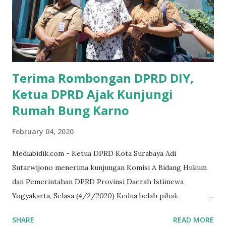
memberikan sosialisasi sampai ke tingkat desa,maka saya
yakin masyarakat sangat senang sekali," ucap pria yang
akrab dipanggil Gus Udin tersebut. Apalagi menyambut
MEA, seharusnya pelaku UMKM sudah mengerti kalau ada
dana pinjaman unt...
Terima Rombongan DPRD DIY,
Ketua DPRD Ajak Kunjungi
Rumah Bung Karno
February 04, 2020
Mediabidik.com - Ketua DPRD Kota Surabaya Adi
Sutarwijono menerima kunjungan Komisi A Bidang Hukum
dan Pemerintahan DPRD Provinsi Daerah Istimewa
Yogyakarta, Selasa (4/2/2020) Kedua belah pihak
mendiskusikan sinergi DPRD dengan media massa dalam
SHARE
READ MORE
memperkuat Demokrasi Pancasila. Turut dalam rombongan