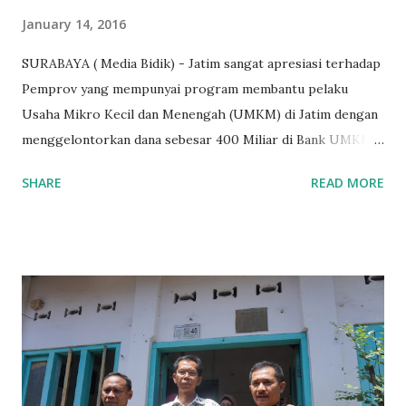
January 14, 2016
SURABAYA ( Media Bidik) - Jatim sangat apresiasi terhadap
Pemprov yang mempunyai program membantu pelaku
Usaha Mikro Kecil dan Menengah (UMKM) di Jatim dengan
menggelontorkan dana sebesar 400 Miliar di Bank UMKM
guna memberikan bantuan kredit lunak kepada para pelaku
SHARE
READ MORE
UMKM di Jatim. Namun Chusainuddin,S.Sos Anggota Komisi
B yang menangani tentang Perekonomian menilai
Pemerintah provinsi masih kurang serius memberikan
sosialisasi kepada masyarakat terutrama pelaku UMKM
yang sebenarnya ada dana pinjaman lunak untuk mereka. "
Ketika saya menjalankan Reses di Blitar,Kediri dan
Tulungagung , banyak masyarakat sana tak mengetahui ada
dana pinjaman lunak di Bank UMKM untuk para pelaku
UMKM, karena sebenarnya jika Pemprov serius