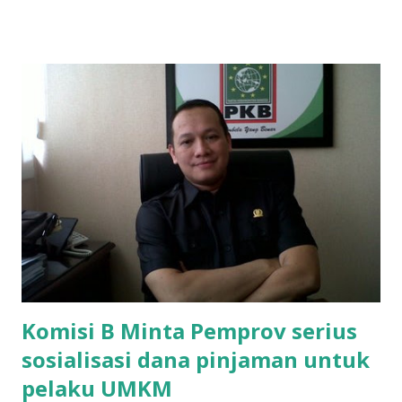
ponakan sekolah di SMAN 8 Surabaya diminta bayar uang
perbaikan sekolah Rp.1,5 juta. "Kalau gak bayar, tidak dapat
ikut ulangan," ujar Mujib, kepada BIDIK. Jumat (3/1/2020).
Mujib menambahkan, akhirnya terpaksa ortu nya pinjam
uang tetangga 500 ribu, agar anaknya bisa ikut ujian.
"Kasihan dia sudah tidak punya ayah, ibunya saudara saya,
kerja sebagai pembantu rumah tangga. Tolong dibantu mas,
agar uang bisa kembali,"ungkapnya. Perihal adanya
penarikan uang iuran untuk pembangunan gedung sekolah,
dibenarkan oleh Atika Fadhilah siswa kelas XI saat
diwawancarai. "Benar, bilangnya wajib Rp 1,5 juta dan waktu
terakh...
Komisi B Minta Pemprov serius
sosialisasi dana pinjaman untuk
pelaku UMKM