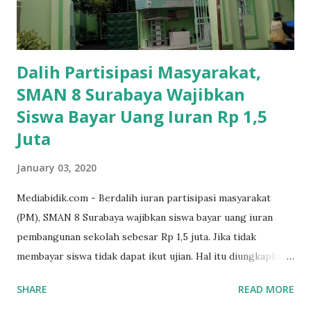
Dalih Partisipasi Masyarakat,
SMAN 8 Surabaya Wajibkan
Siswa Bayar Uang Iuran Rp 1,5
Juta
January 03, 2020
Mediabidik.com - Berdalih iuran partisipasi masyarakat
(PM), SMAN 8 Surabaya wajibkan siswa bayar uang iuran
pembangunan sekolah sebesar Rp 1,5 juta. Jika tidak
membayar siswa tidak dapat ikut ujian. Hal itu diungkapkan
Mujib paman dari Farida Diah Anggraeni siswa kelas X IPS 3
SHARE
READ MORE
SMAN 8 Jalan Iskandar Muda Surabaya mengatakan, ada