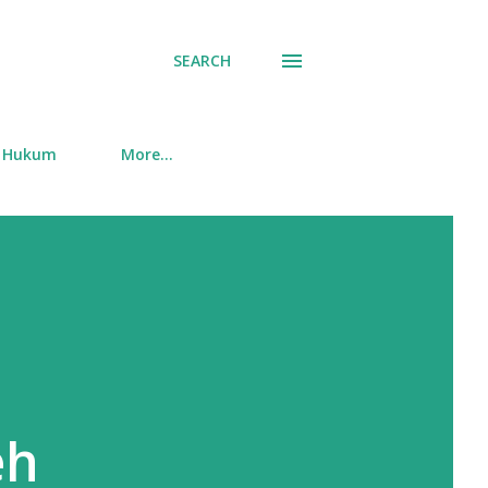
SEARCH
Hukum
More…
eh