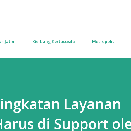
Skip to main content
ar Jatim
Gerbang Kertasusila
Metropolis
ningkatan Layanan
arus di Support ol