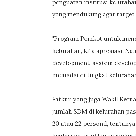
penguatan institusi keluraha
yang mendukung agar target t
"Program Pemkot untuk mend
kelurahan, kita apresiasi. N
development, system develo
memadai di tingkat kelurahan"
Fatkur, yang juga Wakil Ketu
jumlah SDM di kelurahan pas
20 atau 22 personil, tentun
leadernya yang harus makin b