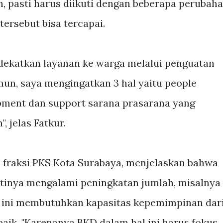
n, pasti harus diikuti dengan beberapa perubah
ersebut bisa tercapai.
ekatkan layanan ke warga melalui penguatan
amun, saya mengingatkan 3 hal yaitu people
pment dan support sarana prasarana yang
, jelas Fatkur.
a fraksi PKS Kota Surabaya, menjelaskan bahwa
tinya mengalami peningkatan jumlah, misalnya
ya ini membutuhkan kapasitas kepemimpinan dar
aik. "Karenanya BKD dalam hal ini harus fokus