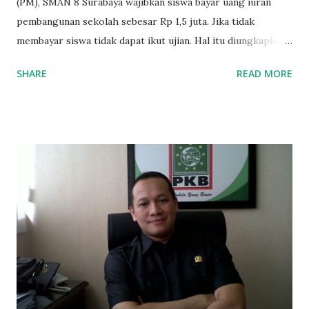
(PM), SMAN 8 Surabaya wajibkan siswa bayar uang iuran
pembangunan sekolah sebesar Rp 1,5 juta. Jika tidak
membayar siswa tidak dapat ikut ujian. Hal itu diungkapkan
Mujib paman dari Farida Diah Anggraeni siswa kelas X IPS 3
SHARE
READ MORE
SMAN 8 Jalan Iskandar Muda Surabaya mengatakan, ada
ponakan sekolah di SMAN 8 Surabaya diminta bayar uang
perbaikan sekolah Rp.1,5 juta. "Kalau gak bayar, tidak dapat
ikut ulangan," ujar Mujib, kepada BIDIK. Jumat (3/1/2020).
Mujib menambahkan, akhirnya terpaksa ortu nya pinjam
uang tetangga 500 ribu, agar anaknya bisa ikut ujian.
"Kasihan dia sudah tidak punya ayah, ibunya saudara saya,
kerja sebagai pembantu rumah tangga. Tolong dibantu mas,
agar uang bisa kembali,"ungkapnya. Perihal adanya
penarikan uang iuran untuk pembangunan gedung sekolah,
dibenarkan oleh Atika Fadhilah siswa kelas XI saat
diwawancarai. "Benar, bilangnya wajib Rp 1,5 juta dan waktu