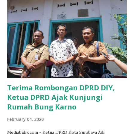
yang sebenarnya ada dana pinjaman lunak untuk mereka. "
Ketika saya menjalankan Reses di Blitar,Kediri dan
Tulungagung , banyak masyarakat sana tak mengetahui ada
dana pinjaman lunak di Bank UMKM untuk para pelaku
UMKM, karena sebenarnya jika Pemprov serius
memberikan sosialisasi sampai ke tingkat desa,maka saya
yakin masyarakat sangat senang sekali," ucap pria yang
akrab dipanggil Gus Udin tersebut. Apalagi menyambut
MEA, seharusnya pelaku UMKM sudah mengerti kalau ada
dana pinjaman unt...
Terima Rombongan DPRD DIY,
Ketua DPRD Ajak Kunjungi
Rumah Bung Karno
February 04, 2020
Mediabidik.com - Ketua DPRD Kota Surabaya Adi