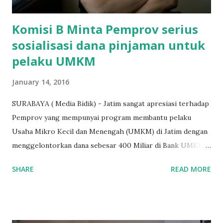
terakh...
Komisi B Minta Pemprov serius
sosialisasi dana pinjaman untuk
pelaku UMKM
January 14, 2016
SURABAYA ( Media Bidik) - Jatim sangat apresiasi terhadap
Pemprov yang mempunyai program membantu pelaku
Usaha Mikro Kecil dan Menengah (UMKM) di Jatim dengan
menggelontorkan dana sebesar 400 Miliar di Bank UMKM
guna memberikan bantuan kredit lunak kepada para pelaku
SHARE
READ MORE
UMKM di Jatim. Namun Chusainuddin,S.Sos Anggota Komisi
B yang menangani tentang Perekonomian menilai
Pemerintah provinsi masih kurang serius memberikan
sosialisasi kepada masyarakat terutrama pelaku UMKM