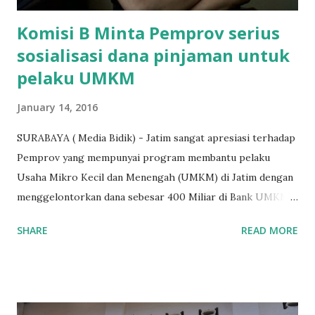
Komisi B Minta Pemprov serius
sosialisasi dana pinjaman untuk
pelaku UMKM
January 14, 2016
SURABAYA ( Media Bidik) - Jatim sangat apresiasi terhadap
Pemprov yang mempunyai program membantu pelaku
Usaha Mikro Kecil dan Menengah (UMKM) di Jatim dengan
menggelontorkan dana sebesar 400 Miliar di Bank UMKM
guna memberikan bantuan kredit lunak kepada para pelaku
SHARE
READ MORE
UMKM di Jatim. Namun Chusainuddin,S.Sos Anggota Komisi
B yang menangani tentang Perekonomian menilai
Pemerintah provinsi masih kurang serius memberikan
sosialisasi kepada masyarakat terutrama pelaku UMKM