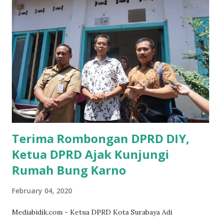
yang sebenarnya ada dana pinjaman lunak untuk mereka. "
Ketika saya menjalankan Reses di Blitar,Kediri dan
Tulungagung , banyak masyarakat sana tak mengetahui ada
dana pinjaman lunak di Bank UMKM untuk para pelaku
UMKM, karena sebenarnya jika Pemprov serius
memberikan sosialisasi sampai ke tingkat desa,maka saya
yakin masyarakat sangat senang sekali," ucap pria yang
akrab dipanggil Gus Udin tersebut. Apalagi menyambut
MEA, seharusnya pelaku UMKM sudah mengerti kalau ada
dana pinjaman unt...
Terima Rombongan DPRD DIY,
Ketua DPRD Ajak Kunjungi
Rumah Bung Karno
February 04, 2020
Mediabidik.com - Ketua DPRD Kota Surabaya Adi