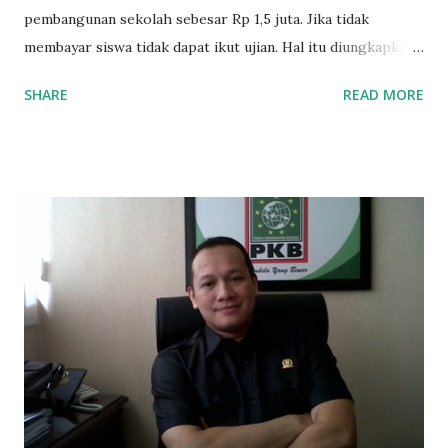
pembangunan sekolah sebesar Rp 1,5 juta. Jika tidak
membayar siswa tidak dapat ikut ujian. Hal itu diungkapkan
Mujib paman dari Farida Diah Anggraeni siswa kelas X IPS 3
SHARE
READ MORE
SMAN 8 Jalan Iskandar Muda Surabaya mengatakan, ada
ponakan sekolah di SMAN 8 Surabaya diminta bayar uang
perbaikan sekolah Rp.1,5 juta. "Kalau gak bayar, tidak dapat
ikut ulangan," ujar Mujib, kepada BIDIK. Jumat (3/1/2020).
Mujib menambahkan, akhirnya terpaksa ortu nya pinjam
uang tetangga 500 ribu, agar anaknya bisa ikut ujian.
"Kasihan dia sudah tidak punya ayah, ibunya saudara saya,
kerja sebagai pembantu rumah tangga. Tolong dibantu mas,
agar uang bisa kembali,"ungkapnya. Perihal adanya
penarikan uang iuran untuk pembangunan gedung sekolah,
dibenarkan oleh Atika Fadhilah siswa kelas XI saat
diwawancarai. "Benar, bilangnya wajib Rp 1,5 juta dan waktu
terakh...