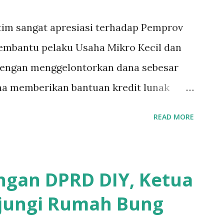
 dibenarkan oleh Atika Fadhilah siswa
atim sangat apresiasi terhadap Pemprov
Benar, bilangnya wajib Rp 1,5 juta dan
mbantu pelaku Usaha Mikro Kecil dan
engan menggelontorkan dana sebesar
na memberikan bantuan kredit lunak
 Jatim. Namun Chusainuddin,S.Sos
READ MORE
ngani tentang Perekonomian menilai
urang serius memberikan sosialisasi
a pelaku UMKM yang sebenarnya ada
gan DPRD DIY, Ketua
ereka. " Ketika saya menjalankan Reses
jungi Rumah Bung
gung , banyak masyarakat sana tak