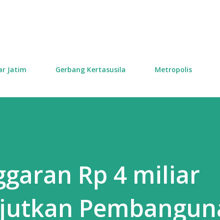
Skip to main content
ar Jatim
Gerbang Kertasusila
Metropolis
garan Rp 4 miliar
njutkan Pembangun