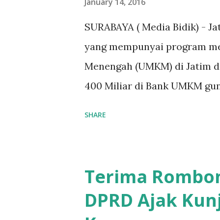
January 14, 2016
pembangunan gedung sekolah,
SURABAYA ( Media Bidik) - J
kelas XI saat diwawancarai. "
yang mempunyai program me
waktu terakh...
Menengah (UMKM) di Jatim d
400 Miliar di Bank UMKM gu
kepada para pelaku UMKM di
SHARE
Anggota Komisi B yang mena
Pemerintah provinsi masih k
kepada masyarakat terutram
Terima Rombon
dana pinjaman lunak untuk m
DPRD Ajak Kun
di Blitar,Kediri dan Tulunga