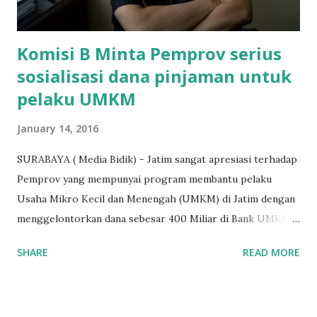
terakh...
Komisi B Minta Pemprov serius
sosialisasi dana pinjaman untuk
pelaku UMKM
January 14, 2016
SURABAYA ( Media Bidik) - Jatim sangat apresiasi terhadap
Pemprov yang mempunyai program membantu pelaku
Usaha Mikro Kecil dan Menengah (UMKM) di Jatim dengan
menggelontorkan dana sebesar 400 Miliar di Bank UMKM
guna memberikan bantuan kredit lunak kepada para pelaku
SHARE
READ MORE
UMKM di Jatim. Namun Chusainuddin,S.Sos Anggota Komisi
B yang menangani tentang Perekonomian menilai
Pemerintah provinsi masih kurang serius memberikan