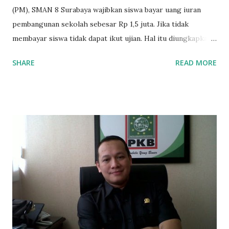
(PM), SMAN 8 Surabaya wajibkan siswa bayar uang iuran
pembangunan sekolah sebesar Rp 1,5 juta. Jika tidak
membayar siswa tidak dapat ikut ujian. Hal itu diungkapkan
Mujib paman dari Farida Diah Anggraeni siswa kelas X IPS 3
SHARE
READ MORE
SMAN 8 Jalan Iskandar Muda Surabaya mengatakan, ada
ponakan sekolah di SMAN 8 Surabaya diminta bayar uang
perbaikan sekolah Rp.1,5 juta. "Kalau gak bayar, tidak dapat
ikut ulangan," ujar Mujib, kepada BIDIK. Jumat (3/1/2020).
Mujib menambahkan, akhirnya terpaksa ortu nya pinjam
uang tetangga 500 ribu, agar anaknya bisa ikut ujian.
"Kasihan dia sudah tidak punya ayah, ibunya saudara saya,
kerja sebagai pembantu rumah tangga. Tolong dibantu mas,
agar uang bisa kembali,"ungkapnya. Perihal adanya
penarikan uang iuran untuk pembangunan gedung sekolah,
dibenarkan oleh Atika Fadhilah siswa kelas XI saat
diwawancarai. "Benar, bilangnya wajib Rp 1,5 juta dan waktu