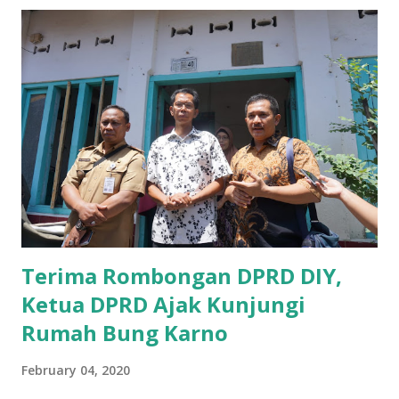
sosialisasi kepada masyarakat terutrama pelaku UMKM
yang sebenarnya ada dana pinjaman lunak untuk mereka. "
Ketika saya menjalankan Reses di Blitar,Kediri dan
Tulungagung , banyak masyarakat sana tak mengetahui ada
dana pinjaman lunak di Bank UMKM untuk para pelaku
UMKM, karena sebenarnya jika Pemprov serius
memberikan sosialisasi sampai ke tingkat desa,maka saya
yakin masyarakat sangat senang sekali," ucap pria yang
akrab dipanggil Gus Udin tersebut. Apalagi menyambut
MEA, seharusnya pelaku UMKM sudah mengerti kalau ada
dana pinjaman unt...
Terima Rombongan DPRD DIY,
Ketua DPRD Ajak Kunjungi
Rumah Bung Karno
February 04, 2020