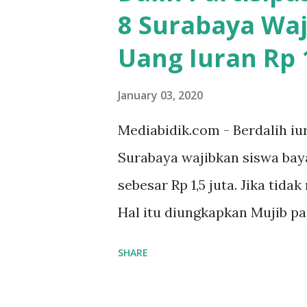
8 Surabaya Waj
Uang Iuran Rp 1
January 03, 2020
Mediabidik.com - Berdalih iu
Surabaya wajibkan siswa ba
sebesar Rp 1,5 juta. Jika tida
Hal itu diungkapkan Mujib p
kelas X IPS 3 SMAN 8 Jalan 
SHARE
ponakan sekolah di SMAN 8 S
sekolah Rp.1,5 juta. "Kalau gak