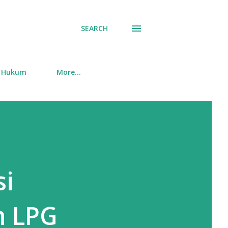
SEARCH
Hukum
More…
si
n LPG