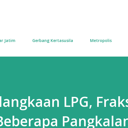
Skip to main content
ar Jatim
Gerbang Kertasusila
Metropolis
elangkaan LPG, Frak
 Beberapa Pangkala