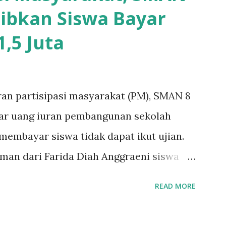
ibkan Siswa Bayar
,5 Juta
ran partisipasi masyarakat (PM), SMAN 8
yar uang iuran pembangunan sekolah
k membayar siswa tidak dapat ikut ujian.
aman dari Farida Diah Anggraeni siswa
Iskandar Muda Surabaya mengatakan, ada
READ MORE
urabaya diminta bayar uang perbaikan
 bayar, tidak dapat ikut ulangan," ujar