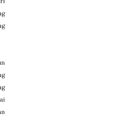
ri
ng
ng
un
ng
ng
ai
an