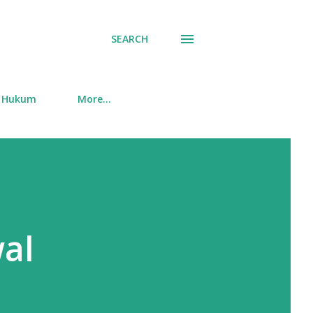
SEARCH
Hukum
More…
wal