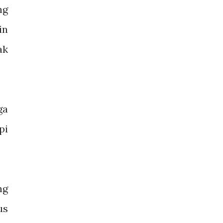
ng
in
ak
ga
pi
ng
us