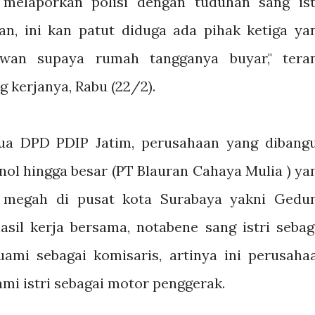
i melaporkan polisi dengan tuduhan sang ist
, ini kan patut diduga ada pihak ketiga ya
wan supaya rumah tangganya buyar," tera
g kerjanya, Rabu (22/2).
tua DPD PDIP Jatim, perusahaan yang dibang
nol hingga besar (PT Blauran Cahaya Mulia ) ya
g megah di pusat kota Surabaya yakni Gedu
sil kerja bersama, notabene sang istri sebag
ami sebagai komisaris, artinya ini perusaha
mi istri sebagai motor penggerak.