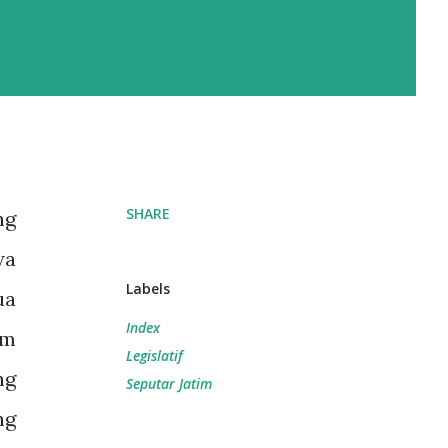
SHARE
ng
wa
Labels
ua
Index
im
Legislatif
ng
Seputar Jatim
ng