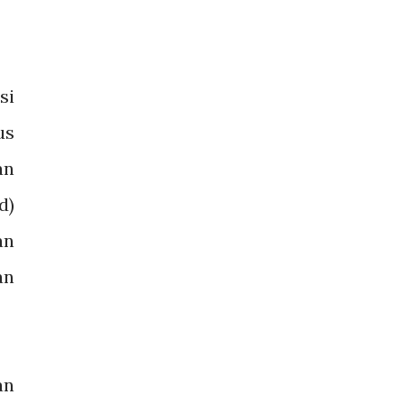
si
us
an
d)
an
an
an