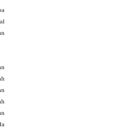
ba
al
an
an
ah
an
ah
an
da