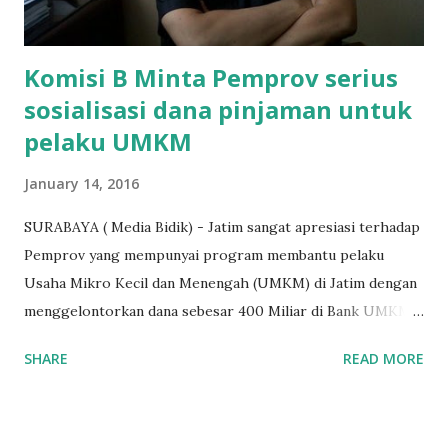
terakh...
Komisi B Minta Pemprov serius
sosialisasi dana pinjaman untuk
pelaku UMKM
January 14, 2016
SURABAYA ( Media Bidik) - Jatim sangat apresiasi terhadap
Pemprov yang mempunyai program membantu pelaku
Usaha Mikro Kecil dan Menengah (UMKM) di Jatim dengan
menggelontorkan dana sebesar 400 Miliar di Bank UMKM
guna memberikan bantuan kredit lunak kepada para pelaku
SHARE
READ MORE
UMKM di Jatim. Namun Chusainuddin,S.Sos Anggota Komisi
B yang menangani tentang Perekonomian menilai
Pemerintah provinsi masih kurang serius memberikan