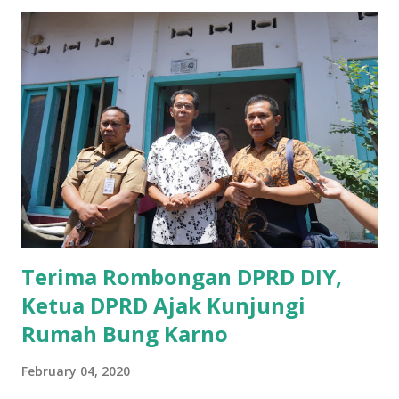
sosialisasi kepada masyarakat terutrama pelaku UMKM
yang sebenarnya ada dana pinjaman lunak untuk mereka. "
Ketika saya menjalankan Reses di Blitar,Kediri dan
Tulungagung , banyak masyarakat sana tak mengetahui ada
dana pinjaman lunak di Bank UMKM untuk para pelaku
UMKM, karena sebenarnya jika Pemprov serius
memberikan sosialisasi sampai ke tingkat desa,maka saya
yakin masyarakat sangat senang sekali," ucap pria yang
akrab dipanggil Gus Udin tersebut. Apalagi menyambut
MEA, seharusnya pelaku UMKM sudah mengerti kalau ada
dana pinjaman unt...
Terima Rombongan DPRD DIY,
Ketua DPRD Ajak Kunjungi
Rumah Bung Karno
February 04, 2020