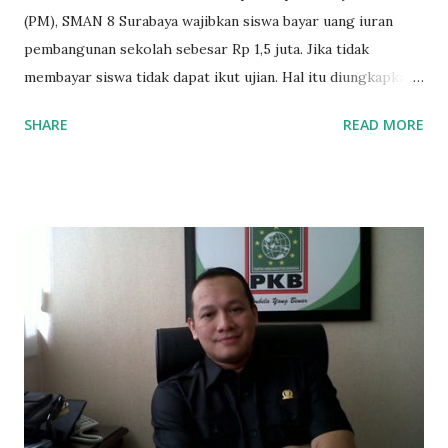
(PM), SMAN 8 Surabaya wajibkan siswa bayar uang iuran
pembangunan sekolah sebesar Rp 1,5 juta. Jika tidak
membayar siswa tidak dapat ikut ujian. Hal itu diungkapkan
Mujib paman dari Farida Diah Anggraeni siswa kelas X IPS 3
SHARE
READ MORE
SMAN 8 Jalan Iskandar Muda Surabaya mengatakan, ada
ponakan sekolah di SMAN 8 Surabaya diminta bayar uang
perbaikan sekolah Rp.1,5 juta. "Kalau gak bayar, tidak dapat
ikut ulangan," ujar Mujib, kepada BIDIK. Jumat (3/1/2020).
Mujib menambahkan, akhirnya terpaksa ortu nya pinjam
uang tetangga 500 ribu, agar anaknya bisa ikut ujian.
"Kasihan dia sudah tidak punya ayah, ibunya saudara saya,
kerja sebagai pembantu rumah tangga. Tolong dibantu mas,
agar uang bisa kembali,"ungkapnya. Perihal adanya
penarikan uang iuran untuk pembangunan gedung sekolah,
dibenarkan oleh Atika Fadhilah siswa kelas XI saat
diwawancarai. "Benar, bilangnya wajib Rp 1,5 juta dan waktu