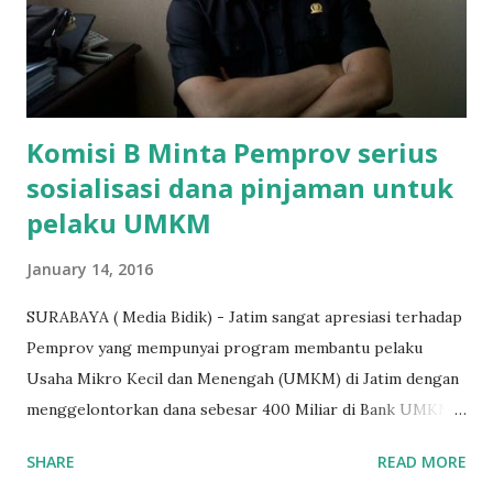
dibenarkan oleh Atika Fadhilah siswa kelas XI saat
diwawancarai. "Benar, bilangnya wajib Rp 1,5 juta dan waktu
terakh...
Komisi B Minta Pemprov serius
sosialisasi dana pinjaman untuk
pelaku UMKM
January 14, 2016
SURABAYA ( Media Bidik) - Jatim sangat apresiasi terhadap
Pemprov yang mempunyai program membantu pelaku
Usaha Mikro Kecil dan Menengah (UMKM) di Jatim dengan
menggelontorkan dana sebesar 400 Miliar di Bank UMKM
guna memberikan bantuan kredit lunak kepada para pelaku
SHARE
READ MORE
UMKM di Jatim. Namun Chusainuddin,S.Sos Anggota Komisi