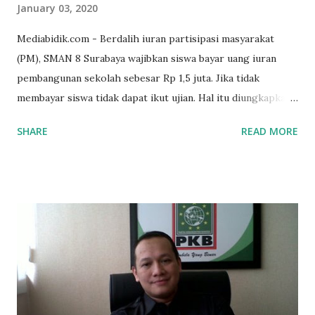
January 03, 2020
Mediabidik.com - Berdalih iuran partisipasi masyarakat
(PM), SMAN 8 Surabaya wajibkan siswa bayar uang iuran
pembangunan sekolah sebesar Rp 1,5 juta. Jika tidak
membayar siswa tidak dapat ikut ujian. Hal itu diungkapkan
Mujib paman dari Farida Diah Anggraeni siswa kelas X IPS 3
SHARE
READ MORE
SMAN 8 Jalan Iskandar Muda Surabaya mengatakan, ada
ponakan sekolah di SMAN 8 Surabaya diminta bayar uang
perbaikan sekolah Rp.1,5 juta. "Kalau gak bayar, tidak dapat
ikut ulangan," ujar Mujib, kepada BIDIK. Jumat (3/1/2020).
Mujib menambahkan, akhirnya terpaksa ortu nya pinjam
uang tetangga 500 ribu, agar anaknya bisa ikut ujian.
"Kasihan dia sudah tidak punya ayah, ibunya saudara saya,
kerja sebagai pembantu rumah tangga. Tolong dibantu mas,
agar uang bisa kembali,"ungkapnya. Perihal adanya
penarikan uang iuran untuk pembangunan gedung sekolah,