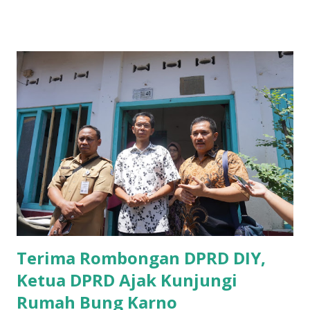
B yang menangani tentang Perekonomian menilai
Pemerintah provinsi masih kurang serius memberikan
sosialisasi kepada masyarakat terutrama pelaku UMKM
yang sebenarnya ada dana pinjaman lunak untuk mereka. "
Ketika saya menjalankan Reses di Blitar,Kediri dan
Tulungagung , banyak masyarakat sana tak mengetahui ada
dana pinjaman lunak di Bank UMKM untuk para pelaku
UMKM, karena sebenarnya jika Pemprov serius
memberikan sosialisasi sampai ke tingkat desa,maka saya
yakin masyarakat sangat senang sekali," ucap pria yang
akrab dipanggil Gus Udin tersebut. Apalagi menyambut
MEA, seharusnya pelaku UMKM sudah mengerti kalau ada
dana pinjaman unt...
Terima Rombongan DPRD DIY,
Ketua DPRD Ajak Kunjungi
Rumah Bung Karno