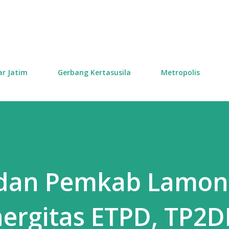
Skip to main content
ar Jatim
Gerbang Kertasusila
Metropolis
 dan Pemkab Lamo
ergitas ETPD, TP2