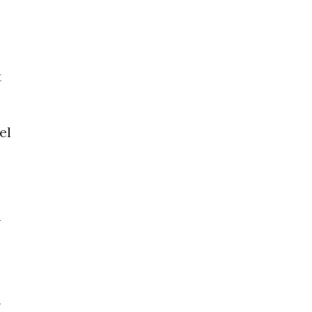
t
el
n
n