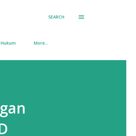
SEARCH
Hukum
More…
ngan
DD