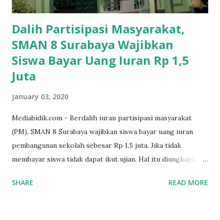
Dalih Partisipasi Masyarakat,
SMAN 8 Surabaya Wajibkan
Siswa Bayar Uang Iuran Rp 1,5
Juta
January 03, 2020
Mediabidik.com - Berdalih iuran partisipasi masyarakat
(PM), SMAN 8 Surabaya wajibkan siswa bayar uang iuran
pembangunan sekolah sebesar Rp 1,5 juta. Jika tidak
membayar siswa tidak dapat ikut ujian. Hal itu diungkapkan
Mujib paman dari Farida Diah Anggraeni siswa kelas X IPS 3
SHARE
READ MORE
SMAN 8 Jalan Iskandar Muda Surabaya mengatakan, ada
ponakan sekolah di SMAN 8 Surabaya diminta bayar uang
perbaikan sekolah Rp.1,5 juta. "Kalau gak bayar, tidak dapat