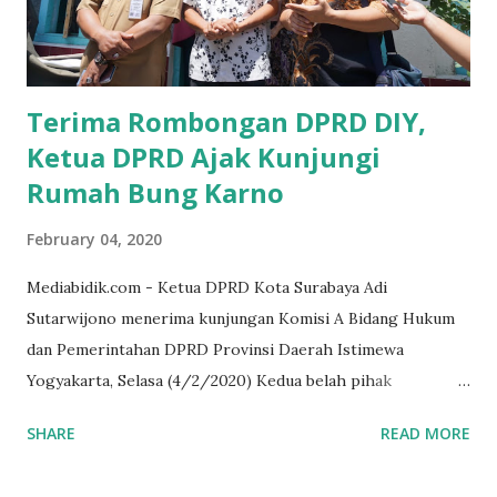
akrab dipanggil Gus Udin tersebut. Apalagi menyambut
MEA, seharusnya pelaku UMKM sudah mengerti kalau ada
dana pinjaman unt...
Terima Rombongan DPRD DIY,
Ketua DPRD Ajak Kunjungi
Rumah Bung Karno
February 04, 2020
Mediabidik.com - Ketua DPRD Kota Surabaya Adi
Sutarwijono menerima kunjungan Komisi A Bidang Hukum
dan Pemerintahan DPRD Provinsi Daerah Istimewa
Yogyakarta, Selasa (4/2/2020) Kedua belah pihak
mendiskusikan sinergi DPRD dengan media massa dalam
SHARE
READ MORE
memperkuat Demokrasi Pancasila. Turut dalam rombongan
DPRD DIY adalah puluhan wartawan dari berbagai media