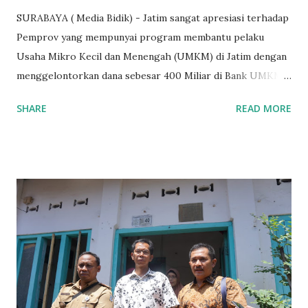
SURABAYA ( Media Bidik) - Jatim sangat apresiasi terhadap
Pemprov yang mempunyai program membantu pelaku
Usaha Mikro Kecil dan Menengah (UMKM) di Jatim dengan
menggelontorkan dana sebesar 400 Miliar di Bank UMKM
guna memberikan bantuan kredit lunak kepada para pelaku
SHARE
READ MORE
UMKM di Jatim. Namun Chusainuddin,S.Sos Anggota Komisi
B yang menangani tentang Perekonomian menilai
Pemerintah provinsi masih kurang serius memberikan
sosialisasi kepada masyarakat terutrama pelaku UMKM
yang sebenarnya ada dana pinjaman lunak untuk mereka. "
Ketika saya menjalankan Reses di Blitar,Kediri dan
Tulungagung , banyak masyarakat sana tak mengetahui ada
dana pinjaman lunak di Bank UMKM untuk para pelaku
UMKM, karena sebenarnya jika Pemprov serius
memberikan sosialisasi sampai ke tingkat desa,maka saya
yakin masyarakat sangat senang sekali," ucap pria yang