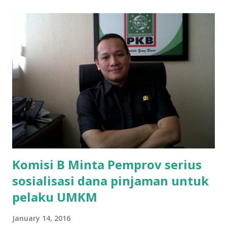
ikut ulangan," ujar Mujib, kepada BIDIK. Jumat (3/1/2020).
Mujib menambahkan, akhirnya terpaksa ortu nya pinjam
uang tetangga 500 ribu, agar anaknya bisa ikut ujian.
"Kasihan dia sudah tidak punya ayah, ibunya saudara saya,
kerja sebagai pembantu rumah tangga. Tolong dibantu mas,
agar uang bisa kembali,"ungkapnya. Perihal adanya
penarikan uang iuran untuk pembangunan gedung sekolah,
dibenarkan oleh Atika Fadhilah siswa kelas XI saat
diwawancarai. "Benar, bilangnya wajib Rp 1,5 juta dan waktu
terakh...
Komisi B Minta Pemprov serius
sosialisasi dana pinjaman untuk
pelaku UMKM
January 14, 2016