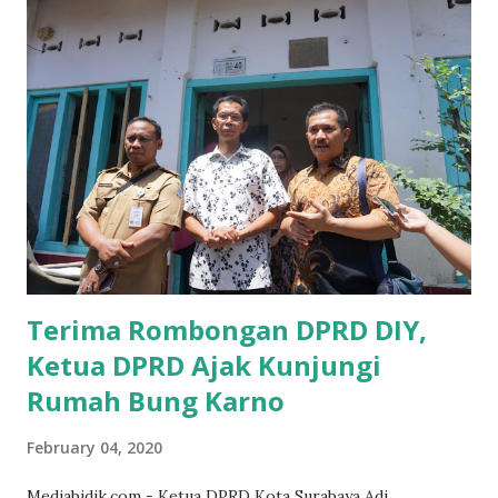
yang sebenarnya ada dana pinjaman lunak untuk mereka. "
Ketika saya menjalankan Reses di Blitar,Kediri dan
Tulungagung , banyak masyarakat sana tak mengetahui ada
dana pinjaman lunak di Bank UMKM untuk para pelaku
UMKM, karena sebenarnya jika Pemprov serius
memberikan sosialisasi sampai ke tingkat desa,maka saya
yakin masyarakat sangat senang sekali," ucap pria yang
akrab dipanggil Gus Udin tersebut. Apalagi menyambut
MEA, seharusnya pelaku UMKM sudah mengerti kalau ada
dana pinjaman unt...
Terima Rombongan DPRD DIY,
Ketua DPRD Ajak Kunjungi
Rumah Bung Karno
February 04, 2020
Mediabidik.com - Ketua DPRD Kota Surabaya Adi