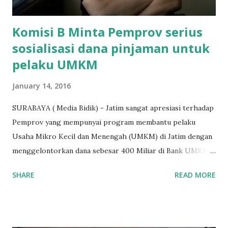
terakh...
Komisi B Minta Pemprov serius
sosialisasi dana pinjaman untuk
pelaku UMKM
January 14, 2016
SURABAYA ( Media Bidik) - Jatim sangat apresiasi terhadap
Pemprov yang mempunyai program membantu pelaku
Usaha Mikro Kecil dan Menengah (UMKM) di Jatim dengan
menggelontorkan dana sebesar 400 Miliar di Bank UMKM
guna memberikan bantuan kredit lunak kepada para pelaku
SHARE
READ MORE
UMKM di Jatim. Namun Chusainuddin,S.Sos Anggota Komisi
B yang menangani tentang Perekonomian menilai
Pemerintah provinsi masih kurang serius memberikan
sosialisasi kepada masyarakat terutrama pelaku UMKM