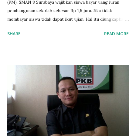
(PM), SMAN 8 Surabaya wajibkan siswa bayar uang iuran
pembangunan sekolah sebesar Rp 1,5 juta. Jika tidak
membayar siswa tidak dapat ikut ujian. Hal itu diungkapkan
Mujib paman dari Farida Diah Anggraeni siswa kelas X IPS 3
SHARE
READ MORE
SMAN 8 Jalan Iskandar Muda Surabaya mengatakan, ada
ponakan sekolah di SMAN 8 Surabaya diminta bayar uang
perbaikan sekolah Rp.1,5 juta. "Kalau gak bayar, tidak dapat
ikut ulangan," ujar Mujib, kepada BIDIK. Jumat (3/1/2020).
Mujib menambahkan, akhirnya terpaksa ortu nya pinjam
uang tetangga 500 ribu, agar anaknya bisa ikut ujian.
"Kasihan dia sudah tidak punya ayah, ibunya saudara saya,
kerja sebagai pembantu rumah tangga. Tolong dibantu mas,
agar uang bisa kembali,"ungkapnya. Perihal adanya
penarikan uang iuran untuk pembangunan gedung sekolah,
dibenarkan oleh Atika Fadhilah siswa kelas XI saat
diwawancarai. "Benar, bilangnya wajib Rp 1,5 juta dan waktu