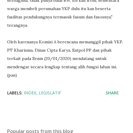
serbaguna, tidak punya balai RW, itu kan ironi, sementara
warga membeli perumahan YKP dulu itu kan beserta
fasilitas pendukungnya termasuk fasum dan fasosnya,"
terangnya.
Oleh karenanya Komisi A berencana memanggil pihak YKP,
PT Kharisma, Dinas Cipta Karya, Satpol PP dan pihak
terkait pada Senin (20/01/2020) mendatang untuk
mendengar secara lengkap tentang alih fungsi lahan ini.
(pan)
LABELS:
INDEX
LEGISLATIF
SHARE
Popular posts from this blog