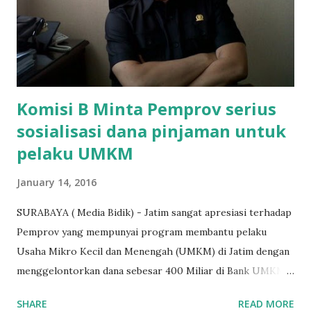
penarikan uang iuran untuk pembangunan gedung sekolah,
dibenarkan oleh Atika Fadhilah siswa kelas XI saat
diwawancarai. "Benar, bilangnya wajib Rp 1,5 juta dan waktu
terakh...
Komisi B Minta Pemprov serius
sosialisasi dana pinjaman untuk
pelaku UMKM
January 14, 2016
SURABAYA ( Media Bidik) - Jatim sangat apresiasi terhadap
Pemprov yang mempunyai program membantu pelaku
Usaha Mikro Kecil dan Menengah (UMKM) di Jatim dengan
menggelontorkan dana sebesar 400 Miliar di Bank UMKM
guna memberikan bantuan kredit lunak kepada para pelaku
SHARE
READ MORE
UMKM di Jatim. Namun Chusainuddin,S.Sos Anggota Komisi