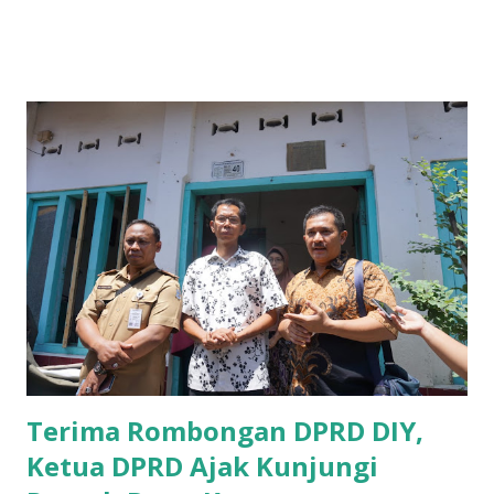
B yang menangani tentang Perekonomian menilai
Pemerintah provinsi masih kurang serius memberikan
sosialisasi kepada masyarakat terutrama pelaku UMKM
yang sebenarnya ada dana pinjaman lunak untuk mereka. "
Ketika saya menjalankan Reses di Blitar,Kediri dan
Tulungagung , banyak masyarakat sana tak mengetahui ada
dana pinjaman lunak di Bank UMKM untuk para pelaku
UMKM, karena sebenarnya jika Pemprov serius
memberikan sosialisasi sampai ke tingkat desa,maka saya
yakin masyarakat sangat senang sekali," ucap pria yang
akrab dipanggil Gus Udin tersebut. Apalagi menyambut
MEA, seharusnya pelaku UMKM sudah mengerti kalau ada
dana pinjaman unt...
Terima Rombongan DPRD DIY,
Ketua DPRD Ajak Kunjungi