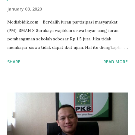
January 03, 2020
Mediabidik.com - Berdalih iuran partisipasi masyarakat
(PM), SMAN 8 Surabaya wajibkan siswa bayar uang iuran
pembangunan sekolah sebesar Rp 1,5 juta. Jika tidak
membayar siswa tidak dapat ikut ujian. Hal itu diungkapkan
Mujib paman dari Farida Diah Anggraeni siswa kelas X IPS 3
SHARE
READ MORE
SMAN 8 Jalan Iskandar Muda Surabaya mengatakan, ada
ponakan sekolah di SMAN 8 Surabaya diminta bayar uang
perbaikan sekolah Rp.1,5 juta. "Kalau gak bayar, tidak dapat
ikut ulangan," ujar Mujib, kepada BIDIK. Jumat (3/1/2020).
Mujib menambahkan, akhirnya terpaksa ortu nya pinjam
uang tetangga 500 ribu, agar anaknya bisa ikut ujian.
"Kasihan dia sudah tidak punya ayah, ibunya saudara saya,
kerja sebagai pembantu rumah tangga. Tolong dibantu mas,
agar uang bisa kembali,"ungkapnya. Perihal adanya