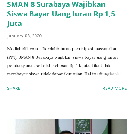
SMAN 8 Surabaya Wajibkan
Siswa Bayar Uang Iuran Rp 1,5
Juta
January 03, 2020
Mediabidik.com - Berdalih iuran partisipasi masyarakat
(PM), SMAN 8 Surabaya wajibkan siswa bayar uang iuran
pembangunan sekolah sebesar Rp 1,5 juta. Jika tidak
membayar siswa tidak dapat ikut ujian. Hal itu diungkapkan
Mujib paman dari Farida Diah Anggraeni siswa kelas X IPS 3
SHARE
READ MORE
SMAN 8 Jalan Iskandar Muda Surabaya mengatakan, ada
ponakan sekolah di SMAN 8 Surabaya diminta bayar uang
perbaikan sekolah Rp.1,5 juta. "Kalau gak bayar, tidak dapat
ikut ulangan," ujar Mujib, kepada BIDIK. Jumat (3/1/2020).
Mujib menambahkan, akhirnya terpaksa ortu nya pinjam
uang tetangga 500 ribu, agar anaknya bisa ikut ujian.