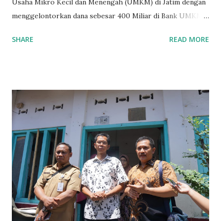
Usaha Mikro Kecil dan Menengah (UMKM) di Jatim dengan
menggelontorkan dana sebesar 400 Miliar di Bank UMKM
guna memberikan bantuan kredit lunak kepada para pelaku
SHARE
READ MORE
UMKM di Jatim. Namun Chusainuddin,S.Sos Anggota Komisi
B yang menangani tentang Perekonomian menilai
Pemerintah provinsi masih kurang serius memberikan
sosialisasi kepada masyarakat terutrama pelaku UMKM
yang sebenarnya ada dana pinjaman lunak untuk mereka. "
Ketika saya menjalankan Reses di Blitar,Kediri dan
Tulungagung , banyak masyarakat sana tak mengetahui ada
dana pinjaman lunak di Bank UMKM untuk para pelaku
UMKM, karena sebenarnya jika Pemprov serius
memberikan sosialisasi sampai ke tingkat desa,maka saya
yakin masyarakat sangat senang sekali," ucap pria yang
akrab dipanggil Gus Udin tersebut. Apalagi menyambut
MEA, seharusnya pelaku UMKM sudah mengerti kalau ada