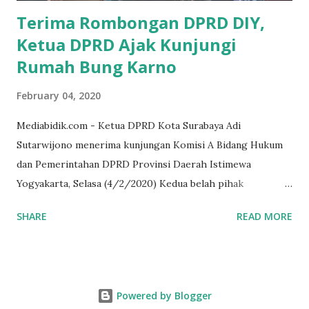
dana pinjaman unt...
Terima Rombongan DPRD DIY,
Ketua DPRD Ajak Kunjungi
Rumah Bung Karno
February 04, 2020
Mediabidik.com - Ketua DPRD Kota Surabaya Adi
Sutarwijono menerima kunjungan Komisi A Bidang Hukum
dan Pemerintahan DPRD Provinsi Daerah Istimewa
Yogyakarta, Selasa (4/2/2020) Kedua belah pihak
mendiskusikan sinergi DPRD dengan media massa dalam
SHARE
READ MORE
memperkuat Demokrasi Pancasila. Turut dalam rombongan
DPRD DIY adalah puluhan wartawan dari berbagai media
massa. Dalam kunjungan itu, tamu dari Kota Gudeg juga
singgah dan melihat rumah kelahiran Bung Karno di
Powered by Blogger
Peneleh. Juga, rumah peninggalan HOS Tjokroaminoto,