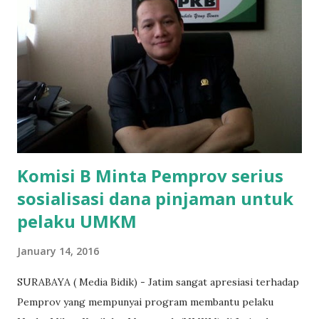
"Kasihan dia sudah tidak punya ayah, ibunya saudara saya,
kerja sebagai pembantu rumah tangga. Tolong dibantu mas,
agar uang bisa kembali,"ungkapnya. Perihal adanya
penarikan uang iuran untuk pembangunan gedung sekolah,
dibenarkan oleh Atika Fadhilah siswa kelas XI saat
diwawancarai. "Benar, bilangnya wajib Rp 1,5 juta dan waktu
terakh...
Komisi B Minta Pemprov serius
sosialisasi dana pinjaman untuk
pelaku UMKM
January 14, 2016
SURABAYA ( Media Bidik) - Jatim sangat apresiasi terhadap
Pemprov yang mempunyai program membantu pelaku