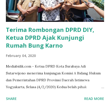
yakin masyarakat sangat senang sekali," ucap pria yang
akrab dipanggil Gus Udin tersebut. Apalagi menyambut
MEA, seharusnya pelaku UMKM sudah mengerti kalau ada
dana pinjaman unt...
Terima Rombongan DPRD DIY,
Ketua DPRD Ajak Kunjungi
Rumah Bung Karno
February 04, 2020
Mediabidik.com - Ketua DPRD Kota Surabaya Adi
Sutarwijono menerima kunjungan Komisi A Bidang Hukum
dan Pemerintahan DPRD Provinsi Daerah Istimewa
Yogyakarta, Selasa (4/2/2020) Kedua belah pihak
mendiskusikan sinergi DPRD dengan media massa dalam
SHARE
READ MORE
memperkuat Demokrasi Pancasila. Turut dalam rombongan
DPRD DIY adalah puluhan wartawan dari berbagai media