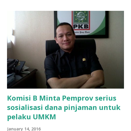
ikut ulangan," ujar Mujib, kepada BIDIK. Jumat (3/1/2020).
Mujib menambahkan, akhirnya terpaksa ortu nya pinjam
uang tetangga 500 ribu, agar anaknya bisa ikut ujian.
"Kasihan dia sudah tidak punya ayah, ibunya saudara saya,
kerja sebagai pembantu rumah tangga. Tolong dibantu mas,
agar uang bisa kembali,"ungkapnya. Perihal adanya
penarikan uang iuran untuk pembangunan gedung sekolah,
dibenarkan oleh Atika Fadhilah siswa kelas XI saat
diwawancarai. "Benar, bilangnya wajib Rp 1,5 juta dan waktu
terakh...
Komisi B Minta Pemprov serius
sosialisasi dana pinjaman untuk
pelaku UMKM
January 14, 2016