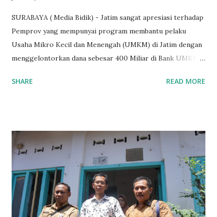
SURABAYA ( Media Bidik) - Jatim sangat apresiasi terhadap
Pemprov yang mempunyai program membantu pelaku
Usaha Mikro Kecil dan Menengah (UMKM) di Jatim dengan
menggelontorkan dana sebesar 400 Miliar di Bank UMKM
guna memberikan bantuan kredit lunak kepada para pelaku
SHARE
READ MORE
UMKM di Jatim. Namun Chusainuddin,S.Sos Anggota Komisi
B yang menangani tentang Perekonomian menilai
Pemerintah provinsi masih kurang serius memberikan
sosialisasi kepada masyarakat terutrama pelaku UMKM
yang sebenarnya ada dana pinjaman lunak untuk mereka. "
Ketika saya menjalankan Reses di Blitar,Kediri dan
Tulungagung , banyak masyarakat sana tak mengetahui ada
dana pinjaman lunak di Bank UMKM untuk para pelaku
UMKM, karena sebenarnya jika Pemprov serius
memberikan sosialisasi sampai ke tingkat desa,maka saya