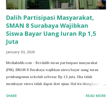
Dalih Partisipasi Masyarakat,
SMAN 8 Surabaya Wajibkan
Siswa Bayar Uang Iuran Rp 1,5
Juta
January 03, 2020
Mediabidik.com - Berdalih iuran partisipasi masyarakat
(PM), SMAN 8 Surabaya wajibkan siswa bayar uang iuran
pembangunan sekolah sebesar Rp 1,5 juta. Jika tidak
membayar siswa tidak dapat ikut ujian. Hal itu diungkapkan
Mujib paman dari Farida Diah Anggraeni siswa kelas X IPS 3
SHARE
READ MORE
SMAN 8 Jalan Iskandar Muda Surabaya mengatakan, ada
ponakan sekolah di SMAN 8 Surabaya diminta bayar uang
perbaikan sekolah Rp.1,5 juta. "Kalau gak bayar, tidak dapat