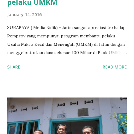
pelaku UMKM
January 14, 2016
SURABAYA ( Media Bidik) - Jatim sangat apresiasi terhadap
Pemprov yang mempunyai program membantu pelaku
Usaha Mikro Kecil dan Menengah (UMKM) di Jatim dengan
menggelontorkan dana sebesar 400 Miliar di Bank UMKM
guna memberikan bantuan kredit lunak kepada para pelaku
SHARE
READ MORE
UMKM di Jatim. Namun Chusainuddin,S.Sos Anggota Komisi
B yang menangani tentang Perekonomian menilai
Pemerintah provinsi masih kurang serius memberikan
sosialisasi kepada masyarakat terutrama pelaku UMKM
yang sebenarnya ada dana pinjaman lunak untuk mereka. "
Ketika saya menjalankan Reses di Blitar,Kediri dan
Tulungagung , banyak masyarakat sana tak mengetahui ada
dana pinjaman lunak di Bank UMKM untuk para pelaku