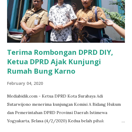
UMKM, karena sebenarnya jika Pemprov serius
memberikan sosialisasi sampai ke tingkat desa,maka saya
yakin masyarakat sangat senang sekali," ucap pria yang
akrab dipanggil Gus Udin tersebut. Apalagi menyambut
MEA, seharusnya pelaku UMKM sudah mengerti kalau ada
dana pinjaman unt...
Terima Rombongan DPRD DIY,
Ketua DPRD Ajak Kunjungi
Rumah Bung Karno
February 04, 2020
Mediabidik.com - Ketua DPRD Kota Surabaya Adi
Sutarwijono menerima kunjungan Komisi A Bidang Hukum
dan Pemerintahan DPRD Provinsi Daerah Istimewa
Yogyakarta, Selasa (4/2/2020) Kedua belah pihak
mendiskusikan sinergi DPRD dengan media massa dalam