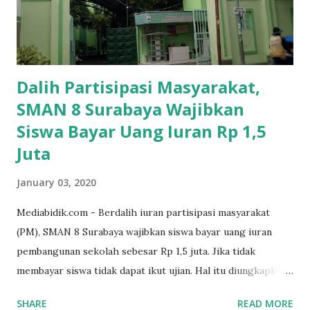
Dalih Partisipasi Masyarakat,
SMAN 8 Surabaya Wajibkan
Siswa Bayar Uang Iuran Rp 1,5
Juta
January 03, 2020
Mediabidik.com - Berdalih iuran partisipasi masyarakat
(PM), SMAN 8 Surabaya wajibkan siswa bayar uang iuran
pembangunan sekolah sebesar Rp 1,5 juta. Jika tidak
membayar siswa tidak dapat ikut ujian. Hal itu diungkapkan
Mujib paman dari Farida Diah Anggraeni siswa kelas X IPS 3
SHARE
READ MORE
SMAN 8 Jalan Iskandar Muda Surabaya mengatakan, ada