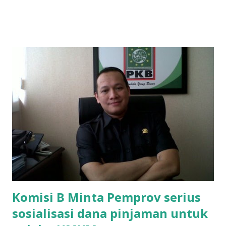
ponakan sekolah di SMAN 8 Surabaya diminta bayar uang
perbaikan sekolah Rp.1,5 juta. "Kalau gak bayar, tidak dapat
ikut ulangan," ujar Mujib, kepada BIDIK. Jumat (3/1/2020).
Mujib menambahkan, akhirnya terpaksa ortu nya pinjam
uang tetangga 500 ribu, agar anaknya bisa ikut ujian.
"Kasihan dia sudah tidak punya ayah, ibunya saudara saya,
kerja sebagai pembantu rumah tangga. Tolong dibantu mas,
agar uang bisa kembali,"ungkapnya. Perihal adanya
penarikan uang iuran untuk pembangunan gedung sekolah,
dibenarkan oleh Atika Fadhilah siswa kelas XI saat
diwawancarai. "Benar, bilangnya wajib Rp 1,5 juta dan waktu
terakh...
Komisi B Minta Pemprov serius
sosialisasi dana pinjaman untuk