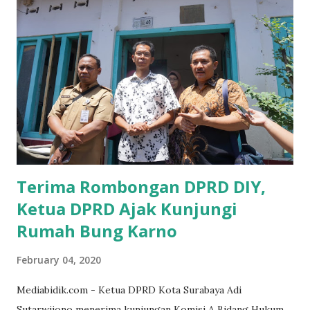
Ketika saya menjalankan Reses di Blitar,Kediri dan
Tulungagung , banyak masyarakat sana tak mengetahui ada
dana pinjaman lunak di Bank UMKM untuk para pelaku
UMKM, karena sebenarnya jika Pemprov serius
memberikan sosialisasi sampai ke tingkat desa,maka saya
yakin masyarakat sangat senang sekali," ucap pria yang
akrab dipanggil Gus Udin tersebut. Apalagi menyambut
MEA, seharusnya pelaku UMKM sudah mengerti kalau ada
dana pinjaman unt...
Terima Rombongan DPRD DIY,
Ketua DPRD Ajak Kunjungi
Rumah Bung Karno
February 04, 2020
Mediabidik.com - Ketua DPRD Kota Surabaya Adi
Sutarwijono menerima kunjungan Komisi A Bidang Hukum