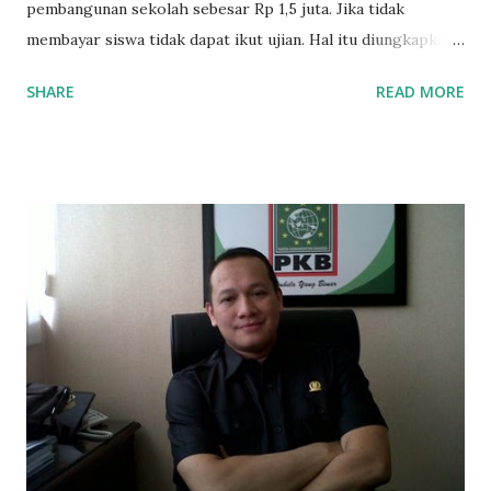
pembangunan sekolah sebesar Rp 1,5 juta. Jika tidak
membayar siswa tidak dapat ikut ujian. Hal itu diungkapkan
Mujib paman dari Farida Diah Anggraeni siswa kelas X IPS 3
SHARE
READ MORE
SMAN 8 Jalan Iskandar Muda Surabaya mengatakan, ada
ponakan sekolah di SMAN 8 Surabaya diminta bayar uang
perbaikan sekolah Rp.1,5 juta. "Kalau gak bayar, tidak dapat
ikut ulangan," ujar Mujib, kepada BIDIK. Jumat (3/1/2020).
Mujib menambahkan, akhirnya terpaksa ortu nya pinjam
uang tetangga 500 ribu, agar anaknya bisa ikut ujian.
"Kasihan dia sudah tidak punya ayah, ibunya saudara saya,
kerja sebagai pembantu rumah tangga. Tolong dibantu mas,
agar uang bisa kembali,"ungkapnya. Perihal adanya
penarikan uang iuran untuk pembangunan gedung sekolah,
dibenarkan oleh Atika Fadhilah siswa kelas XI saat
diwawancarai. "Benar, bilangnya wajib Rp 1,5 juta dan waktu
terakh...