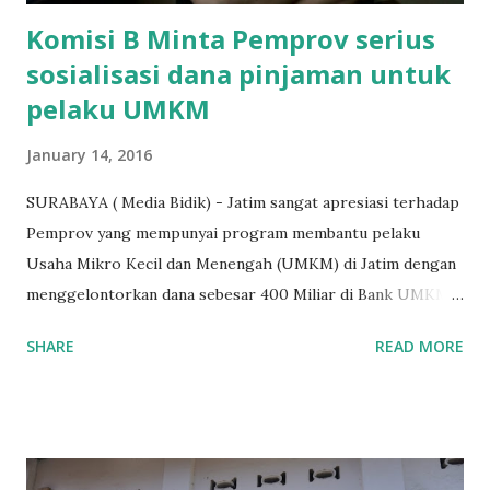
Komisi B Minta Pemprov serius
sosialisasi dana pinjaman untuk
pelaku UMKM
January 14, 2016
SURABAYA ( Media Bidik) - Jatim sangat apresiasi terhadap
Pemprov yang mempunyai program membantu pelaku
Usaha Mikro Kecil dan Menengah (UMKM) di Jatim dengan
menggelontorkan dana sebesar 400 Miliar di Bank UMKM
guna memberikan bantuan kredit lunak kepada para pelaku
SHARE
READ MORE
UMKM di Jatim. Namun Chusainuddin,S.Sos Anggota Komisi
B yang menangani tentang Perekonomian menilai
Pemerintah provinsi masih kurang serius memberikan
sosialisasi kepada masyarakat terutrama pelaku UMKM
yang sebenarnya ada dana pinjaman lunak untuk mereka. "