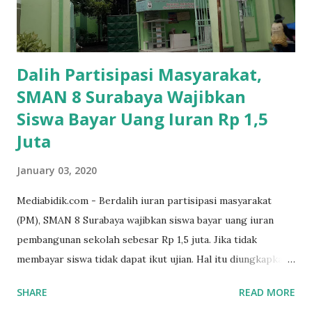
Dalih Partisipasi Masyarakat,
SMAN 8 Surabaya Wajibkan
Siswa Bayar Uang Iuran Rp 1,5
Juta
January 03, 2020
Mediabidik.com - Berdalih iuran partisipasi masyarakat
(PM), SMAN 8 Surabaya wajibkan siswa bayar uang iuran
pembangunan sekolah sebesar Rp 1,5 juta. Jika tidak
membayar siswa tidak dapat ikut ujian. Hal itu diungkapkan
Mujib paman dari Farida Diah Anggraeni siswa kelas X IPS 3
SHARE
READ MORE
SMAN 8 Jalan Iskandar Muda Surabaya mengatakan, ada