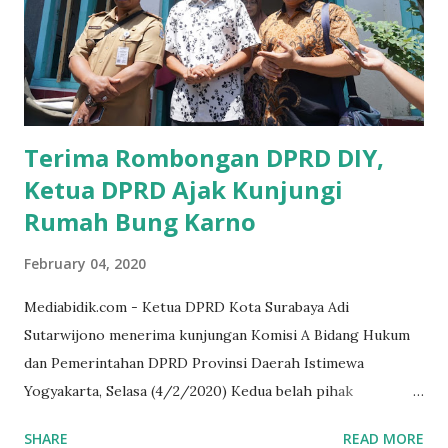
memberikan sosialisasi sampai ke tingkat desa,maka saya
yakin masyarakat sangat senang sekali," ucap pria yang
akrab dipanggil Gus Udin tersebut. Apalagi menyambut
MEA, seharusnya pelaku UMKM sudah mengerti kalau ada
dana pinjaman unt...
Terima Rombongan DPRD DIY,
Ketua DPRD Ajak Kunjungi
Rumah Bung Karno
February 04, 2020
Mediabidik.com - Ketua DPRD Kota Surabaya Adi
Sutarwijono menerima kunjungan Komisi A Bidang Hukum
dan Pemerintahan DPRD Provinsi Daerah Istimewa
Yogyakarta, Selasa (4/2/2020) Kedua belah pihak
mendiskusikan sinergi DPRD dengan media massa dalam
SHARE
READ MORE
memperkuat Demokrasi Pancasila. Turut dalam rombongan