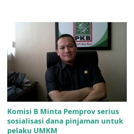
ponakan sekolah di SMAN 8 Surabaya diminta bayar uang
perbaikan sekolah Rp.1,5 juta. "Kalau gak bayar, tidak dapat
ikut ulangan," ujar Mujib, kepada BIDIK. Jumat (3/1/2020).
Mujib menambahkan, akhirnya terpaksa ortu nya pinjam
uang tetangga 500 ribu, agar anaknya bisa ikut ujian.
"Kasihan dia sudah tidak punya ayah, ibunya saudara saya,
kerja sebagai pembantu rumah tangga. Tolong dibantu mas,
agar uang bisa kembali,"ungkapnya. Perihal adanya
penarikan uang iuran untuk pembangunan gedung sekolah,
dibenarkan oleh Atika Fadhilah siswa kelas XI saat
diwawancarai. "Benar, bilangnya wajib Rp 1,5 juta dan waktu
terakh...
Komisi B Minta Pemprov serius
sosialisasi dana pinjaman untuk
pelaku UMKM