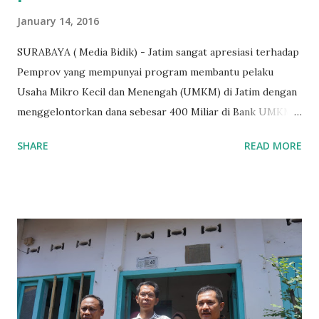
January 14, 2016
SURABAYA ( Media Bidik) - Jatim sangat apresiasi terhadap
Pemprov yang mempunyai program membantu pelaku
Usaha Mikro Kecil dan Menengah (UMKM) di Jatim dengan
menggelontorkan dana sebesar 400 Miliar di Bank UMKM
guna memberikan bantuan kredit lunak kepada para pelaku
SHARE
READ MORE
UMKM di Jatim. Namun Chusainuddin,S.Sos Anggota Komisi
B yang menangani tentang Perekonomian menilai
Pemerintah provinsi masih kurang serius memberikan
sosialisasi kepada masyarakat terutrama pelaku UMKM
yang sebenarnya ada dana pinjaman lunak untuk mereka. "
Ketika saya menjalankan Reses di Blitar,Kediri dan
Tulungagung , banyak masyarakat sana tak mengetahui ada
dana pinjaman lunak di Bank UMKM untuk para pelaku
UMKM, karena sebenarnya jika Pemprov serius