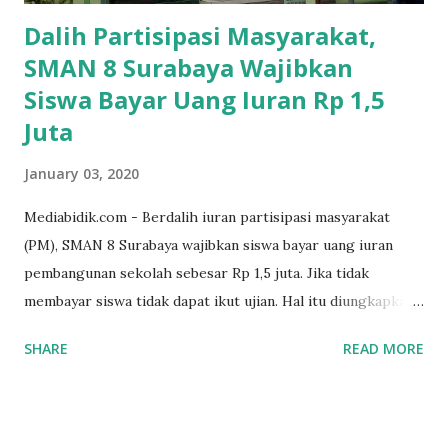
Dalih Partisipasi Masyarakat,
SMAN 8 Surabaya Wajibkan
Siswa Bayar Uang Iuran Rp 1,5
Juta
January 03, 2020
Mediabidik.com - Berdalih iuran partisipasi masyarakat
(PM), SMAN 8 Surabaya wajibkan siswa bayar uang iuran
pembangunan sekolah sebesar Rp 1,5 juta. Jika tidak
membayar siswa tidak dapat ikut ujian. Hal itu diungkapkan
Mujib paman dari Farida Diah Anggraeni siswa kelas X IPS 3
SHARE
READ MORE
SMAN 8 Jalan Iskandar Muda Surabaya mengatakan, ada
ponakan sekolah di SMAN 8 Surabaya diminta bayar uang
perbaikan sekolah Rp.1,5 juta. "Kalau gak bayar, tidak dapat
ikut ulangan," ujar Mujib, kepada BIDIK. Jumat (3/1/2020).