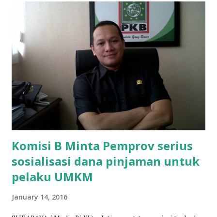
Mujib menambahkan, akhirnya terpaksa ortu nya pinjam
uang tetangga 500 ribu, agar anaknya bisa ikut ujian.
"Kasihan dia sudah tidak punya ayah, ibunya saudara saya,
kerja sebagai pembantu rumah tangga. Tolong dibantu mas,
agar uang bisa kembali,"ungkapnya. Perihal adanya
penarikan uang iuran untuk pembangunan gedung sekolah,
dibenarkan oleh Atika Fadhilah siswa kelas XI saat
diwawancarai. "Benar, bilangnya wajib Rp 1,5 juta dan waktu
terakh...
Komisi B Minta Pemprov serius
sosialisasi dana pinjaman untuk
pelaku UMKM
January 14, 2016