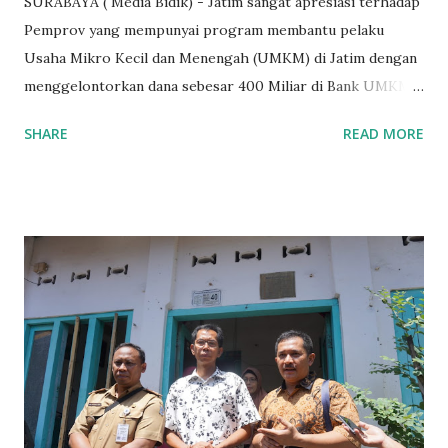
SURABAYA ( Media Bidik) - Jatim sangat apresiasi terhadap
Pemprov yang mempunyai program membantu pelaku
Usaha Mikro Kecil dan Menengah (UMKM) di Jatim dengan
menggelontorkan dana sebesar 400 Miliar di Bank UMKM
guna memberikan bantuan kredit lunak kepada para pelaku
SHARE
READ MORE
UMKM di Jatim. Namun Chusainuddin,S.Sos Anggota Komisi
B yang menangani tentang Perekonomian menilai
Pemerintah provinsi masih kurang serius memberikan
sosialisasi kepada masyarakat terutrama pelaku UMKM
yang sebenarnya ada dana pinjaman lunak untuk mereka. "
Ketika saya menjalankan Reses di Blitar,Kediri dan
Tulungagung , banyak masyarakat sana tak mengetahui ada
dana pinjaman lunak di Bank UMKM untuk para pelaku
UMKM, karena sebenarnya jika Pemprov serius
memberikan sosialisasi sampai ke tingkat desa,maka saya
yakin masyarakat sangat senang sekali," ucap pria yang