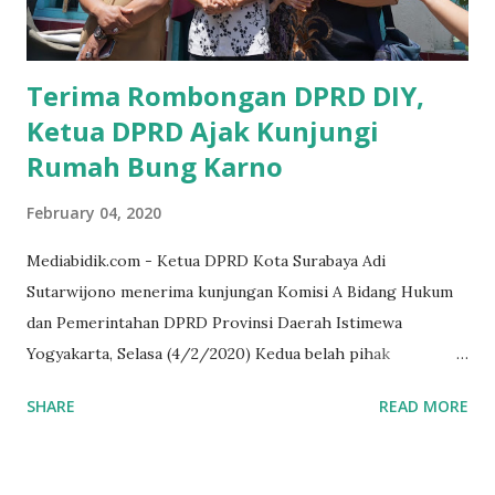
akrab dipanggil Gus Udin tersebut. Apalagi menyambut
MEA, seharusnya pelaku UMKM sudah mengerti kalau ada
dana pinjaman unt...
Terima Rombongan DPRD DIY,
Ketua DPRD Ajak Kunjungi
Rumah Bung Karno
February 04, 2020
Mediabidik.com - Ketua DPRD Kota Surabaya Adi
Sutarwijono menerima kunjungan Komisi A Bidang Hukum
dan Pemerintahan DPRD Provinsi Daerah Istimewa
Yogyakarta, Selasa (4/2/2020) Kedua belah pihak
mendiskusikan sinergi DPRD dengan media massa dalam
SHARE
READ MORE
memperkuat Demokrasi Pancasila. Turut dalam rombongan
DPRD DIY adalah puluhan wartawan dari berbagai media
massa. Dalam kunjungan itu, tamu dari Kota Gudeg juga