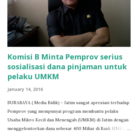
agar uang bisa kembali,"ungkapnya. Perihal adanya
penarikan uang iuran untuk pembangunan gedung sekolah,
dibenarkan oleh Atika Fadhilah siswa kelas XI saat
diwawancarai. "Benar, bilangnya wajib Rp 1,5 juta dan waktu
terakh...
Komisi B Minta Pemprov serius
sosialisasi dana pinjaman untuk
pelaku UMKM
January 14, 2016
SURABAYA ( Media Bidik) - Jatim sangat apresiasi terhadap
Pemprov yang mempunyai program membantu pelaku
Usaha Mikro Kecil dan Menengah (UMKM) di Jatim dengan
menggelontorkan dana sebesar 400 Miliar di Bank UMKM
guna memberikan bantuan kredit lunak kepada para pelaku