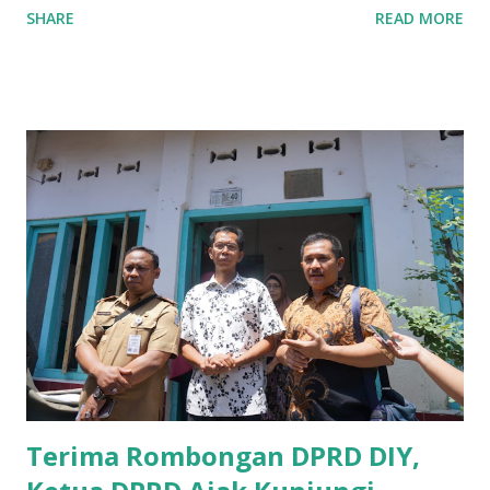
SHARE
READ MORE
UMKM di Jatim. Namun Chusainuddin,S.Sos Anggota Komisi
B yang menangani tentang Perekonomian menilai
Pemerintah provinsi masih kurang serius memberikan
sosialisasi kepada masyarakat terutrama pelaku UMKM
yang sebenarnya ada dana pinjaman lunak untuk mereka. "
Ketika saya menjalankan Reses di Blitar,Kediri dan
Tulungagung , banyak masyarakat sana tak mengetahui ada
dana pinjaman lunak di Bank UMKM untuk para pelaku
UMKM, karena sebenarnya jika Pemprov serius
memberikan sosialisasi sampai ke tingkat desa,maka saya
yakin masyarakat sangat senang sekali," ucap pria yang
akrab dipanggil Gus Udin tersebut. Apalagi menyambut
MEA, seharusnya pelaku UMKM sudah mengerti kalau ada
dana pinjaman unt...
Terima Rombongan DPRD DIY,