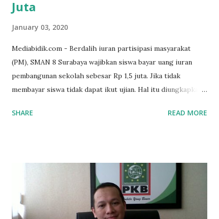
Juta
January 03, 2020
Mediabidik.com - Berdalih iuran partisipasi masyarakat
(PM), SMAN 8 Surabaya wajibkan siswa bayar uang iuran
pembangunan sekolah sebesar Rp 1,5 juta. Jika tidak
membayar siswa tidak dapat ikut ujian. Hal itu diungkapkan
Mujib paman dari Farida Diah Anggraeni siswa kelas X IPS 3
SHARE
READ MORE
SMAN 8 Jalan Iskandar Muda Surabaya mengatakan, ada
ponakan sekolah di SMAN 8 Surabaya diminta bayar uang
perbaikan sekolah Rp.1,5 juta. "Kalau gak bayar, tidak dapat
ikut ulangan," ujar Mujib, kepada BIDIK. Jumat (3/1/2020).
Mujib menambahkan, akhirnya terpaksa ortu nya pinjam
uang tetangga 500 ribu, agar anaknya bisa ikut ujian.
"Kasihan dia sudah tidak punya ayah, ibunya saudara saya,
kerja sebagai pembantu rumah tangga. Tolong dibantu mas,