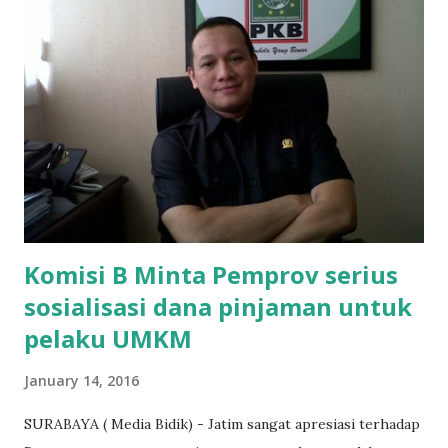
uang tetangga 500 ribu, agar anaknya bisa ikut ujian.
"Kasihan dia sudah tidak punya ayah, ibunya saudara saya,
kerja sebagai pembantu rumah tangga. Tolong dibantu mas,
agar uang bisa kembali,"ungkapnya. Perihal adanya
penarikan uang iuran untuk pembangunan gedung sekolah,
dibenarkan oleh Atika Fadhilah siswa kelas XI saat
diwawancarai. "Benar, bilangnya wajib Rp 1,5 juta dan waktu
terakh...
Komisi B Minta Pemprov serius
sosialisasi dana pinjaman untuk
pelaku UMKM
January 14, 2016
SURABAYA ( Media Bidik) - Jatim sangat apresiasi terhadap