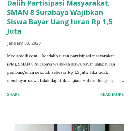
Dalih Partisipasi Masyarakat,
SMAN 8 Surabaya Wajibkan
Siswa Bayar Uang Iuran Rp 1,5
Juta
January 03, 2020
Mediabidik.com - Berdalih iuran partisipasi masyarakat
(PM), SMAN 8 Surabaya wajibkan siswa bayar uang iuran
pembangunan sekolah sebesar Rp 1,5 juta. Jika tidak
membayar siswa tidak dapat ikut ujian. Hal itu diungkapkan
Mujib paman dari Farida Diah Anggraeni siswa kelas X IPS 3
SHARE
READ MORE
SMAN 8 Jalan Iskandar Muda Surabaya mengatakan, ada
ponakan sekolah di SMAN 8 Surabaya diminta bayar uang
perbaikan sekolah Rp.1,5 juta. "Kalau gak bayar, tidak dapat
ikut ulangan," ujar Mujib, kepada BIDIK. Jumat (3/1/2020).
Mujib menambahkan, akhirnya terpaksa ortu nya pinjam