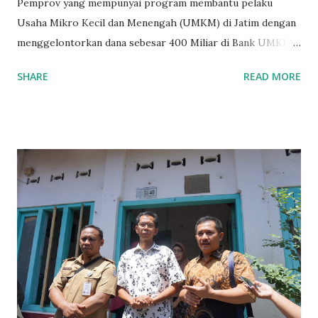
Pemprov yang mempunyai program membantu pelaku
Usaha Mikro Kecil dan Menengah (UMKM) di Jatim dengan
menggelontorkan dana sebesar 400 Miliar di Bank UMKM
guna memberikan bantuan kredit lunak kepada para pelaku
SHARE
READ MORE
UMKM di Jatim. Namun Chusainuddin,S.Sos Anggota Komisi
B yang menangani tentang Perekonomian menilai
Pemerintah provinsi masih kurang serius memberikan
sosialisasi kepada masyarakat terutrama pelaku UMKM
yang sebenarnya ada dana pinjaman lunak untuk mereka. "
Ketika saya menjalankan Reses di Blitar,Kediri dan
Tulungagung , banyak masyarakat sana tak mengetahui ada
dana pinjaman lunak di Bank UMKM untuk para pelaku
UMKM, karena sebenarnya jika Pemprov serius
memberikan sosialisasi sampai ke tingkat desa,maka saya
yakin masyarakat sangat senang sekali," ucap pria yang
akrab dipanggil Gus Udin tersebut. Apalagi menyambut