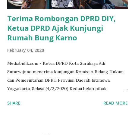
MEA, seharusnya pelaku UMKM sudah mengerti kalau ada
dana pinjaman unt...
Terima Rombongan DPRD DIY,
Ketua DPRD Ajak Kunjungi
Rumah Bung Karno
February 04, 2020
Mediabidik.com - Ketua DPRD Kota Surabaya Adi
Sutarwijono menerima kunjungan Komisi A Bidang Hukum
dan Pemerintahan DPRD Provinsi Daerah Istimewa
Yogyakarta, Selasa (4/2/2020) Kedua belah pihak
mendiskusikan sinergi DPRD dengan media massa dalam
SHARE
READ MORE
memperkuat Demokrasi Pancasila. Turut dalam rombongan
DPRD DIY adalah puluhan wartawan dari berbagai media
massa. Dalam kunjungan itu, tamu dari Kota Gudeg juga
singgah dan melihat rumah kelahiran Bung Karno di