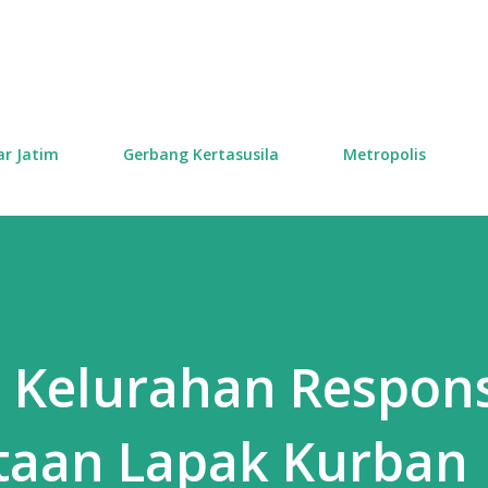
Skip to main content
ar Jatim
Gerbang Kertasusila
Metropolis
 Kelurahan Respons
taan Lapak Kurban