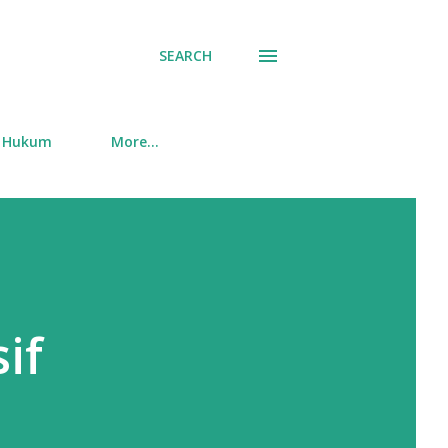
SEARCH
Hukum
More…
if