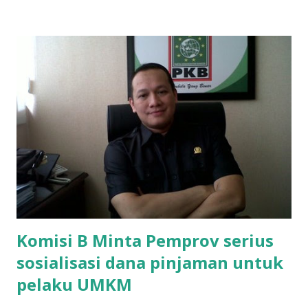
perbaikan sekolah Rp.1,5 juta. "Kalau gak bayar, tidak dapat
ikut ulangan," ujar Mujib, kepada BIDIK. Jumat (3/1/2020).
Mujib menambahkan, akhirnya terpaksa ortu nya pinjam
uang tetangga 500 ribu, agar anaknya bisa ikut ujian.
"Kasihan dia sudah tidak punya ayah, ibunya saudara saya,
kerja sebagai pembantu rumah tangga. Tolong dibantu mas,
agar uang bisa kembali,"ungkapnya. Perihal adanya
penarikan uang iuran untuk pembangunan gedung sekolah,
dibenarkan oleh Atika Fadhilah siswa kelas XI saat
diwawancarai. "Benar, bilangnya wajib Rp 1,5 juta dan waktu
terakh...
Komisi B Minta Pemprov serius
sosialisasi dana pinjaman untuk
pelaku UMKM