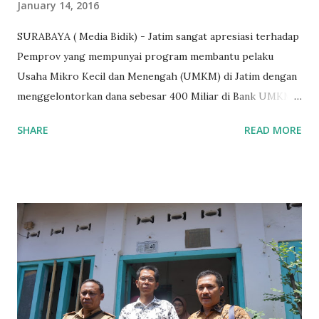
January 14, 2016
SURABAYA ( Media Bidik) - Jatim sangat apresiasi terhadap
Pemprov yang mempunyai program membantu pelaku
Usaha Mikro Kecil dan Menengah (UMKM) di Jatim dengan
menggelontorkan dana sebesar 400 Miliar di Bank UMKM
guna memberikan bantuan kredit lunak kepada para pelaku
SHARE
READ MORE
UMKM di Jatim. Namun Chusainuddin,S.Sos Anggota Komisi
B yang menangani tentang Perekonomian menilai
Pemerintah provinsi masih kurang serius memberikan
sosialisasi kepada masyarakat terutrama pelaku UMKM
yang sebenarnya ada dana pinjaman lunak untuk mereka. "
Ketika saya menjalankan Reses di Blitar,Kediri dan
Tulungagung , banyak masyarakat sana tak mengetahui ada
dana pinjaman lunak di Bank UMKM untuk para pelaku
UMKM, karena sebenarnya jika Pemprov serius
memberikan sosialisasi sampai ke tingkat desa,maka saya