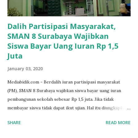
Dalih Partisipasi Masyarakat,
SMAN 8 Surabaya Wajibkan
Siswa Bayar Uang Iuran Rp 1,5
Juta
January 03, 2020
Mediabidik.com - Berdalih iuran partisipasi masyarakat
(PM), SMAN 8 Surabaya wajibkan siswa bayar uang iuran
pembangunan sekolah sebesar Rp 1,5 juta. Jika tidak
membayar siswa tidak dapat ikut ujian. Hal itu diungkapkan
Mujib paman dari Farida Diah Anggraeni siswa kelas X IPS 3
SHARE
READ MORE
SMAN 8 Jalan Iskandar Muda Surabaya mengatakan, ada
ponakan sekolah di SMAN 8 Surabaya diminta bayar uang