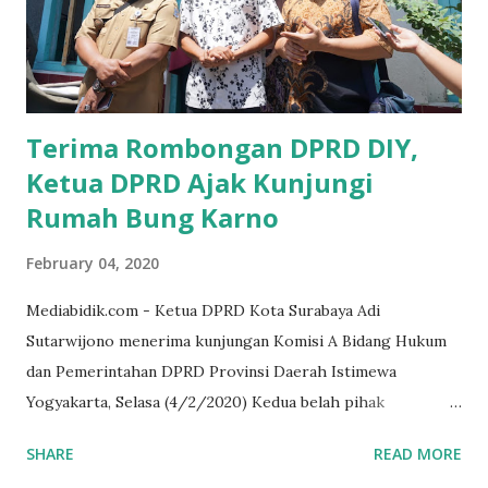
yakin masyarakat sangat senang sekali," ucap pria yang
akrab dipanggil Gus Udin tersebut. Apalagi menyambut
MEA, seharusnya pelaku UMKM sudah mengerti kalau ada
dana pinjaman unt...
Terima Rombongan DPRD DIY,
Ketua DPRD Ajak Kunjungi
Rumah Bung Karno
February 04, 2020
Mediabidik.com - Ketua DPRD Kota Surabaya Adi
Sutarwijono menerima kunjungan Komisi A Bidang Hukum
dan Pemerintahan DPRD Provinsi Daerah Istimewa
Yogyakarta, Selasa (4/2/2020) Kedua belah pihak
mendiskusikan sinergi DPRD dengan media massa dalam
SHARE
READ MORE
memperkuat Demokrasi Pancasila. Turut dalam rombongan