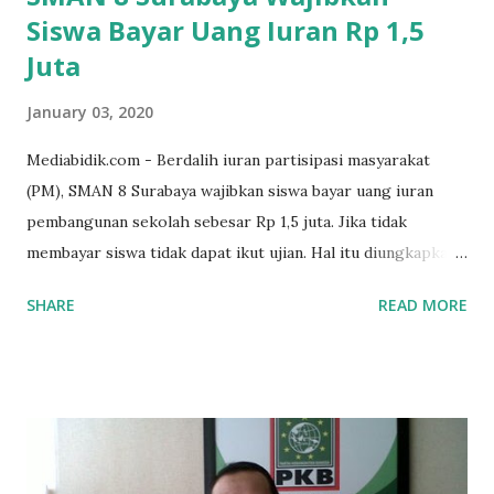
Siswa Bayar Uang Iuran Rp 1,5
Juta
January 03, 2020
Mediabidik.com - Berdalih iuran partisipasi masyarakat
(PM), SMAN 8 Surabaya wajibkan siswa bayar uang iuran
pembangunan sekolah sebesar Rp 1,5 juta. Jika tidak
membayar siswa tidak dapat ikut ujian. Hal itu diungkapkan
Mujib paman dari Farida Diah Anggraeni siswa kelas X IPS 3
SHARE
READ MORE
SMAN 8 Jalan Iskandar Muda Surabaya mengatakan, ada
ponakan sekolah di SMAN 8 Surabaya diminta bayar uang
perbaikan sekolah Rp.1,5 juta. "Kalau gak bayar, tidak dapat
ikut ulangan," ujar Mujib, kepada BIDIK. Jumat (3/1/2020).
Mujib menambahkan, akhirnya terpaksa ortu nya pinjam
uang tetangga 500 ribu, agar anaknya bisa ikut ujian.