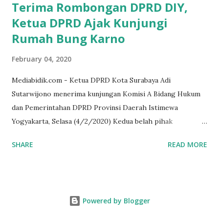
Terima Rombongan DPRD DIY,
Ketua DPRD Ajak Kunjungi
Rumah Bung Karno
February 04, 2020
Mediabidik.com - Ketua DPRD Kota Surabaya Adi
Sutarwijono menerima kunjungan Komisi A Bidang Hukum
dan Pemerintahan DPRD Provinsi Daerah Istimewa
Yogyakarta, Selasa (4/2/2020) Kedua belah pihak
mendiskusikan sinergi DPRD dengan media massa dalam
SHARE
READ MORE
memperkuat Demokrasi Pancasila. Turut dalam rombongan
DPRD DIY adalah puluhan wartawan dari berbagai media
massa. Dalam kunjungan itu, tamu dari Kota Gudeg juga
singgah dan melihat rumah kelahiran Bung Karno di
Powered by Blogger
Peneleh. Juga, rumah peninggalan HOS Tjokroaminoto,
tempat indekos Soekarno muda bersama tokoh-tokoh