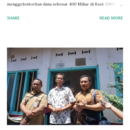
menggelontorkan dana sebesar 400 Miliar di Bank UMKM
guna memberikan bantuan kredit lunak kepada para pelaku
SHARE
READ MORE
UMKM di Jatim. Namun Chusainuddin,S.Sos Anggota Komisi
B yang menangani tentang Perekonomian menilai
Pemerintah provinsi masih kurang serius memberikan
sosialisasi kepada masyarakat terutrama pelaku UMKM
yang sebenarnya ada dana pinjaman lunak untuk mereka. "
Ketika saya menjalankan Reses di Blitar,Kediri dan
Tulungagung , banyak masyarakat sana tak mengetahui ada
dana pinjaman lunak di Bank UMKM untuk para pelaku
UMKM, karena sebenarnya jika Pemprov serius
memberikan sosialisasi sampai ke tingkat desa,maka saya
yakin masyarakat sangat senang sekali," ucap pria yang
akrab dipanggil Gus Udin tersebut. Apalagi menyambut
MEA, seharusnya pelaku UMKM sudah mengerti kalau ada
dana pinjaman unt...