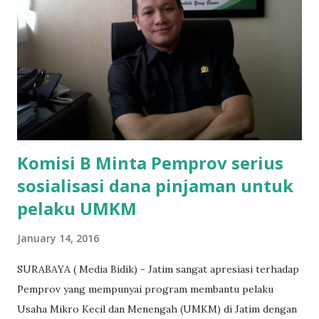
"Kasihan dia sudah tidak punya ayah, ibunya saudara saya,
kerja sebagai pembantu rumah tangga. Tolong dibantu mas,
agar uang bisa kembali,"ungkapnya. Perihal adanya
penarikan uang iuran untuk pembangunan gedung sekolah,
dibenarkan oleh Atika Fadhilah siswa kelas XI saat
diwawancarai. "Benar, bilangnya wajib Rp 1,5 juta dan waktu
terakh...
Komisi B Minta Pemprov serius
sosialisasi dana pinjaman untuk
pelaku UMKM
January 14, 2016
SURABAYA ( Media Bidik) - Jatim sangat apresiasi terhadap
Pemprov yang mempunyai program membantu pelaku
Usaha Mikro Kecil dan Menengah (UMKM) di Jatim dengan