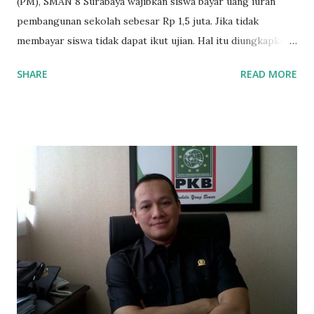
(PM), SMAN 8 Surabaya wajibkan siswa bayar uang iuran
pembangunan sekolah sebesar Rp 1,5 juta. Jika tidak
membayar siswa tidak dapat ikut ujian. Hal itu diungkapkan
Mujib paman dari Farida Diah Anggraeni siswa kelas X IPS 3
SHARE
READ MORE
SMAN 8 Jalan Iskandar Muda Surabaya mengatakan, ada
ponakan sekolah di SMAN 8 Surabaya diminta bayar uang
perbaikan sekolah Rp.1,5 juta. "Kalau gak bayar, tidak dapat
ikut ulangan," ujar Mujib, kepada BIDIK. Jumat (3/1/2020).
Mujib menambahkan, akhirnya terpaksa ortu nya pinjam
uang tetangga 500 ribu, agar anaknya bisa ikut ujian.
"Kasihan dia sudah tidak punya ayah, ibunya saudara saya,
kerja sebagai pembantu rumah tangga. Tolong dibantu mas,
agar uang bisa kembali,"ungkapnya. Perihal adanya
penarikan uang iuran untuk pembangunan gedung sekolah,
dibenarkan oleh Atika Fadhilah siswa kelas XI saat
diwawancarai. "Benar, bilangnya wajib Rp 1,5 juta dan waktu