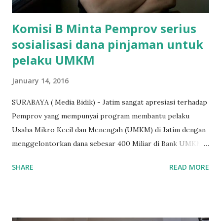
terakh...
Komisi B Minta Pemprov serius
sosialisasi dana pinjaman untuk
pelaku UMKM
January 14, 2016
SURABAYA ( Media Bidik) - Jatim sangat apresiasi terhadap
Pemprov yang mempunyai program membantu pelaku
Usaha Mikro Kecil dan Menengah (UMKM) di Jatim dengan
menggelontorkan dana sebesar 400 Miliar di Bank UMKM
guna memberikan bantuan kredit lunak kepada para pelaku
SHARE
READ MORE
UMKM di Jatim. Namun Chusainuddin,S.Sos Anggota Komisi
B yang menangani tentang Perekonomian menilai
Pemerintah provinsi masih kurang serius memberikan
sosialisasi kepada masyarakat terutrama pelaku UMKM