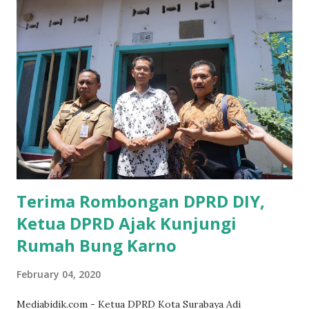
yang sebenarnya ada dana pinjaman lunak untuk mereka. "
Ketika saya menjalankan Reses di Blitar,Kediri dan
Tulungagung , banyak masyarakat sana tak mengetahui ada
dana pinjaman lunak di Bank UMKM untuk para pelaku
UMKM, karena sebenarnya jika Pemprov serius
memberikan sosialisasi sampai ke tingkat desa,maka saya
yakin masyarakat sangat senang sekali," ucap pria yang
akrab dipanggil Gus Udin tersebut. Apalagi menyambut
MEA, seharusnya pelaku UMKM sudah mengerti kalau ada
dana pinjaman unt...
Terima Rombongan DPRD DIY,
Ketua DPRD Ajak Kunjungi
Rumah Bung Karno
February 04, 2020
Mediabidik.com - Ketua DPRD Kota Surabaya Adi