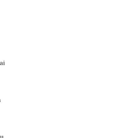
ai
a
au