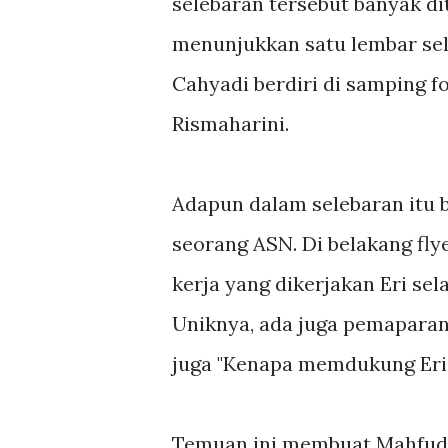
selebaran tersebut banyak d
menunjukkan satu lembar sel
Cahyadi berdiri di samping f
Rismaharini.
Adapun dalam selebaran itu be
seorang ASN. Di belakang fly
kerja yang dikerjakan Eri se
Uniknya, ada juga pemapara
juga "Kenapa memdukung Eri 
Temuan ini membuat Mahfudz 