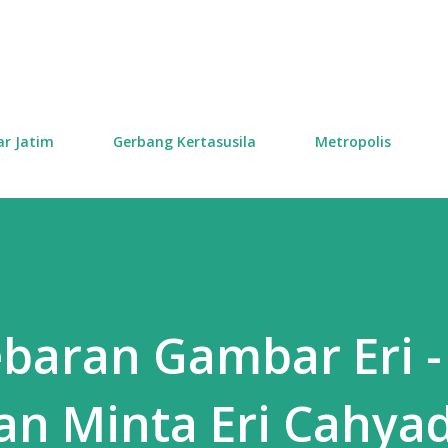
Skip to main content
ar Jatim
Gerbang Kertasusila
Metropolis
baran Gambar Eri -
n Minta Eri Cahyad