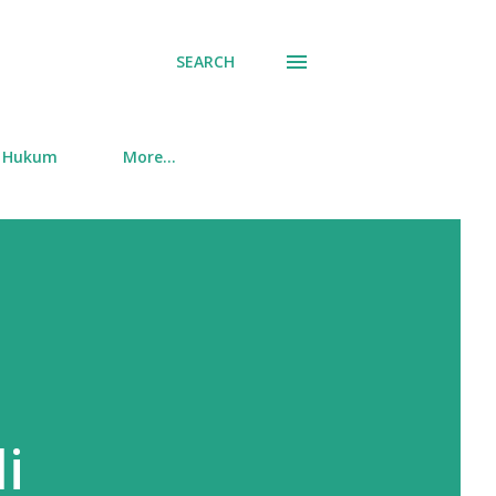
SEARCH
Hukum
More…
i