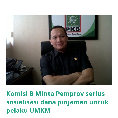
perbaikan sekolah Rp.1,5 juta. "Kalau gak bayar, tidak dapat
ikut ulangan," ujar Mujib, kepada BIDIK. Jumat (3/1/2020).
Mujib menambahkan, akhirnya terpaksa ortu nya pinjam
uang tetangga 500 ribu, agar anaknya bisa ikut ujian.
"Kasihan dia sudah tidak punya ayah, ibunya saudara saya,
kerja sebagai pembantu rumah tangga. Tolong dibantu mas,
agar uang bisa kembali,"ungkapnya. Perihal adanya
penarikan uang iuran untuk pembangunan gedung sekolah,
dibenarkan oleh Atika Fadhilah siswa kelas XI saat
diwawancarai. "Benar, bilangnya wajib Rp 1,5 juta dan waktu
terakh...
Komisi B Minta Pemprov serius
sosialisasi dana pinjaman untuk
pelaku UMKM