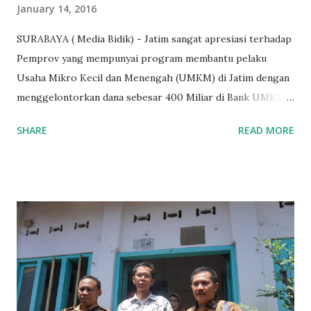
January 14, 2016
SURABAYA ( Media Bidik) - Jatim sangat apresiasi terhadap
Pemprov yang mempunyai program membantu pelaku
Usaha Mikro Kecil dan Menengah (UMKM) di Jatim dengan
menggelontorkan dana sebesar 400 Miliar di Bank UMKM
guna memberikan bantuan kredit lunak kepada para pelaku
SHARE
READ MORE
UMKM di Jatim. Namun Chusainuddin,S.Sos Anggota Komisi
B yang menangani tentang Perekonomian menilai
Pemerintah provinsi masih kurang serius memberikan
sosialisasi kepada masyarakat terutrama pelaku UMKM
yang sebenarnya ada dana pinjaman lunak untuk mereka. "
Ketika saya menjalankan Reses di Blitar,Kediri dan
Tulungagung , banyak masyarakat sana tak mengetahui ada
dana pinjaman lunak di Bank UMKM untuk para pelaku
UMKM, karena sebenarnya jika Pemprov serius