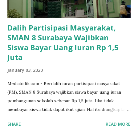
Dalih Partisipasi Masyarakat,
SMAN 8 Surabaya Wajibkan
Siswa Bayar Uang Iuran Rp 1,5
Juta
January 03, 2020
Mediabidik.com - Berdalih iuran partisipasi masyarakat
(PM), SMAN 8 Surabaya wajibkan siswa bayar uang iuran
pembangunan sekolah sebesar Rp 1,5 juta. Jika tidak
membayar siswa tidak dapat ikut ujian. Hal itu diungkapkan
Mujib paman dari Farida Diah Anggraeni siswa kelas X IPS 3
SHARE
READ MORE
SMAN 8 Jalan Iskandar Muda Surabaya mengatakan, ada
ponakan sekolah di SMAN 8 Surabaya diminta bayar uang