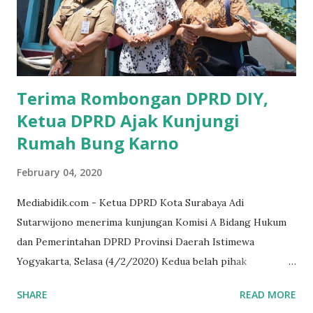
memberikan sosialisasi sampai ke tingkat desa,maka saya
yakin masyarakat sangat senang sekali," ucap pria yang
akrab dipanggil Gus Udin tersebut. Apalagi menyambut
MEA, seharusnya pelaku UMKM sudah mengerti kalau ada
dana pinjaman unt...
Terima Rombongan DPRD DIY,
Ketua DPRD Ajak Kunjungi
Rumah Bung Karno
February 04, 2020
Mediabidik.com - Ketua DPRD Kota Surabaya Adi
Sutarwijono menerima kunjungan Komisi A Bidang Hukum
dan Pemerintahan DPRD Provinsi Daerah Istimewa
Yogyakarta, Selasa (4/2/2020) Kedua belah pihak
mendiskusikan sinergi DPRD dengan media massa dalam
SHARE
READ MORE
memperkuat Demokrasi Pancasila. Turut dalam rombongan