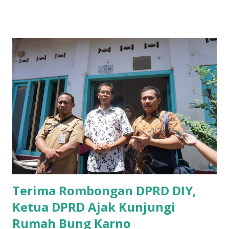
B yang menangani tentang Perekonomian menilai
Pemerintah provinsi masih kurang serius memberikan
sosialisasi kepada masyarakat terutrama pelaku UMKM
yang sebenarnya ada dana pinjaman lunak untuk mereka. "
Ketika saya menjalankan Reses di Blitar,Kediri dan
Tulungagung , banyak masyarakat sana tak mengetahui ada
dana pinjaman lunak di Bank UMKM untuk para pelaku
UMKM, karena sebenarnya jika Pemprov serius
memberikan sosialisasi sampai ke tingkat desa,maka saya
yakin masyarakat sangat senang sekali," ucap pria yang
akrab dipanggil Gus Udin tersebut. Apalagi menyambut
MEA, seharusnya pelaku UMKM sudah mengerti kalau ada
dana pinjaman unt...
Terima Rombongan DPRD DIY,
Ketua DPRD Ajak Kunjungi
Rumah Bung Karno