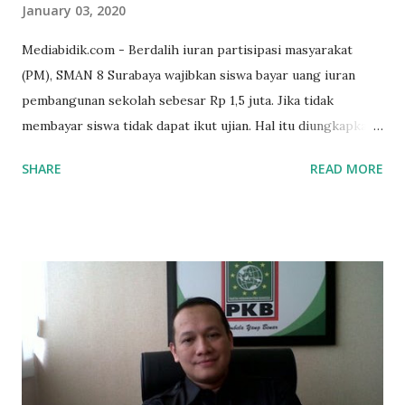
January 03, 2020
Mediabidik.com - Berdalih iuran partisipasi masyarakat
(PM), SMAN 8 Surabaya wajibkan siswa bayar uang iuran
pembangunan sekolah sebesar Rp 1,5 juta. Jika tidak
membayar siswa tidak dapat ikut ujian. Hal itu diungkapkan
Mujib paman dari Farida Diah Anggraeni siswa kelas X IPS 3
SHARE
READ MORE
SMAN 8 Jalan Iskandar Muda Surabaya mengatakan, ada
ponakan sekolah di SMAN 8 Surabaya diminta bayar uang
perbaikan sekolah Rp.1,5 juta. "Kalau gak bayar, tidak dapat
ikut ulangan," ujar Mujib, kepada BIDIK. Jumat (3/1/2020).
Mujib menambahkan, akhirnya terpaksa ortu nya pinjam
uang tetangga 500 ribu, agar anaknya bisa ikut ujian.
"Kasihan dia sudah tidak punya ayah, ibunya saudara saya,
kerja sebagai pembantu rumah tangga. Tolong dibantu mas,
agar uang bisa kembali,"ungkapnya. Perihal adanya
penarikan uang iuran untuk pembangunan gedung sekolah,