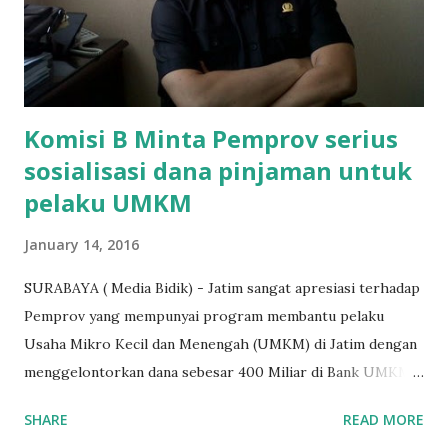
dibenarkan oleh Atika Fadhilah siswa kelas XI saat
diwawancarai. "Benar, bilangnya wajib Rp 1,5 juta dan waktu
terakh...
Komisi B Minta Pemprov serius
sosialisasi dana pinjaman untuk
pelaku UMKM
January 14, 2016
SURABAYA ( Media Bidik) - Jatim sangat apresiasi terhadap
Pemprov yang mempunyai program membantu pelaku
Usaha Mikro Kecil dan Menengah (UMKM) di Jatim dengan
menggelontorkan dana sebesar 400 Miliar di Bank UMKM
guna memberikan bantuan kredit lunak kepada para pelaku
SHARE
READ MORE
UMKM di Jatim. Namun Chusainuddin,S.Sos Anggota Komisi