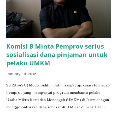
agar uang bisa kembali,"ungkapnya. Perihal adanya
penarikan uang iuran untuk pembangunan gedung sekolah,
dibenarkan oleh Atika Fadhilah siswa kelas XI saat
diwawancarai. "Benar, bilangnya wajib Rp 1,5 juta dan waktu
terakh...
Komisi B Minta Pemprov serius
sosialisasi dana pinjaman untuk
pelaku UMKM
January 14, 2016
SURABAYA ( Media Bidik) - Jatim sangat apresiasi terhadap
Pemprov yang mempunyai program membantu pelaku
Usaha Mikro Kecil dan Menengah (UMKM) di Jatim dengan
menggelontorkan dana sebesar 400 Miliar di Bank UMKM
guna memberikan bantuan kredit lunak kepada para pelaku