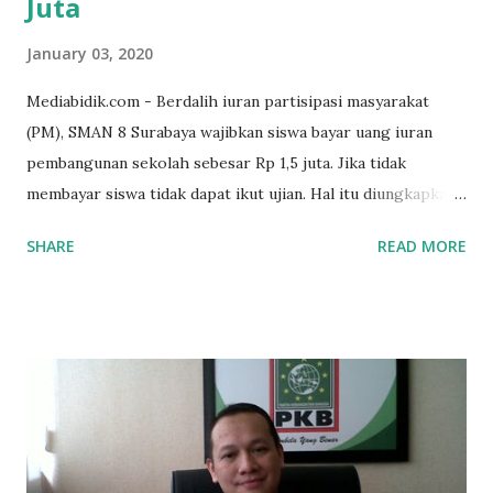
Juta
January 03, 2020
Mediabidik.com - Berdalih iuran partisipasi masyarakat
(PM), SMAN 8 Surabaya wajibkan siswa bayar uang iuran
pembangunan sekolah sebesar Rp 1,5 juta. Jika tidak
membayar siswa tidak dapat ikut ujian. Hal itu diungkapkan
Mujib paman dari Farida Diah Anggraeni siswa kelas X IPS 3
SHARE
READ MORE
SMAN 8 Jalan Iskandar Muda Surabaya mengatakan, ada
ponakan sekolah di SMAN 8 Surabaya diminta bayar uang
perbaikan sekolah Rp.1,5 juta. "Kalau gak bayar, tidak dapat
ikut ulangan," ujar Mujib, kepada BIDIK. Jumat (3/1/2020).
Mujib menambahkan, akhirnya terpaksa ortu nya pinjam
uang tetangga 500 ribu, agar anaknya bisa ikut ujian.
"Kasihan dia sudah tidak punya ayah, ibunya saudara saya,
kerja sebagai pembantu rumah tangga. Tolong dibantu mas,