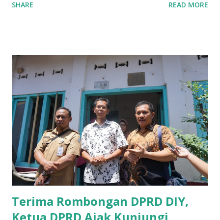
SHARE
READ MORE
UMKM di Jatim. Namun Chusainuddin,S.Sos Anggota Komisi
B yang menangani tentang Perekonomian menilai
Pemerintah provinsi masih kurang serius memberikan
sosialisasi kepada masyarakat terutrama pelaku UMKM
yang sebenarnya ada dana pinjaman lunak untuk mereka. "
Ketika saya menjalankan Reses di Blitar,Kediri dan
Tulungagung , banyak masyarakat sana tak mengetahui ada
dana pinjaman lunak di Bank UMKM untuk para pelaku
UMKM, karena sebenarnya jika Pemprov serius
memberikan sosialisasi sampai ke tingkat desa,maka saya
yakin masyarakat sangat senang sekali," ucap pria yang
akrab dipanggil Gus Udin tersebut. Apalagi menyambut
MEA, seharusnya pelaku UMKM sudah mengerti kalau ada
dana pinjaman unt...
Terima Rombongan DPRD DIY,
Ketua DPRD Ajak Kunjungi