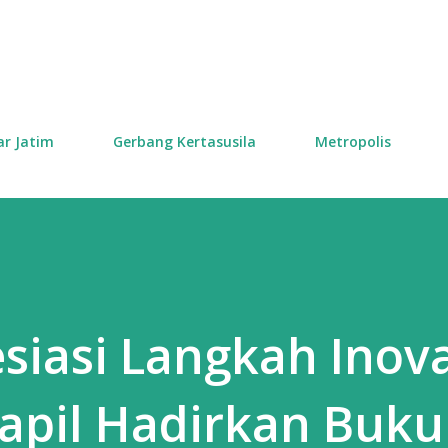
Skip to main content
ar Jatim
Gerbang Kertasusila
Metropolis
iasi Langkah Inova
apil Hadirkan Buku