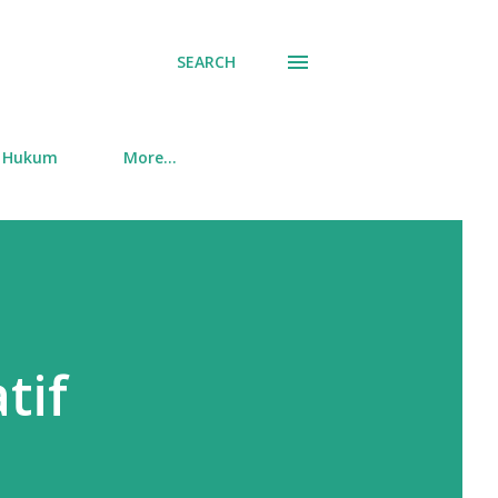
SEARCH
Hukum
More…
tif