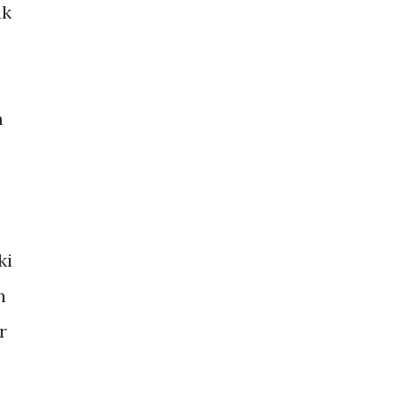
uk
m
ki
n
r