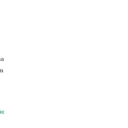
sa
am
RE