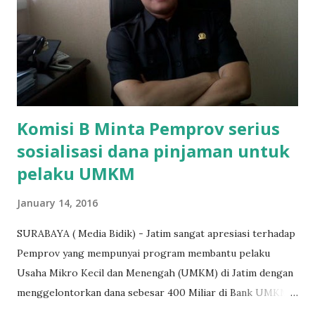
agar uang bisa kembali,"ungkapnya. Perihal adanya
penarikan uang iuran untuk pembangunan gedung sekolah,
dibenarkan oleh Atika Fadhilah siswa kelas XI saat
diwawancarai. "Benar, bilangnya wajib Rp 1,5 juta dan waktu
terakh...
Komisi B Minta Pemprov serius
sosialisasi dana pinjaman untuk
pelaku UMKM
January 14, 2016
SURABAYA ( Media Bidik) - Jatim sangat apresiasi terhadap
Pemprov yang mempunyai program membantu pelaku
Usaha Mikro Kecil dan Menengah (UMKM) di Jatim dengan
menggelontorkan dana sebesar 400 Miliar di Bank UMKM
guna memberikan bantuan kredit lunak kepada para pelaku