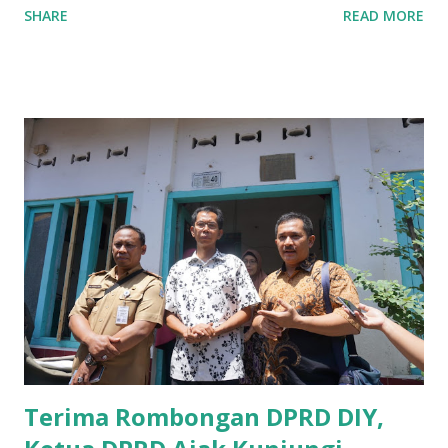
SHARE
READ MORE
UMKM di Jatim. Namun Chusainuddin,S.Sos Anggota Komisi
B yang menangani tentang Perekonomian menilai
Pemerintah provinsi masih kurang serius memberikan
sosialisasi kepada masyarakat terutrama pelaku UMKM
yang sebenarnya ada dana pinjaman lunak untuk mereka. "
Ketika saya menjalankan Reses di Blitar,Kediri dan
Tulungagung , banyak masyarakat sana tak mengetahui ada
dana pinjaman lunak di Bank UMKM untuk para pelaku
UMKM, karena sebenarnya jika Pemprov serius
memberikan sosialisasi sampai ke tingkat desa,maka saya
yakin masyarakat sangat senang sekali," ucap pria yang
akrab dipanggil Gus Udin tersebut. Apalagi menyambut
MEA, seharusnya pelaku UMKM sudah mengerti kalau ada
dana pinjaman unt...
Terima Rombongan DPRD DIY,