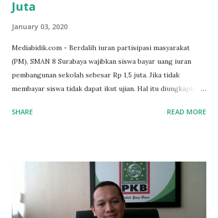
Juta
January 03, 2020
Mediabidik.com - Berdalih iuran partisipasi masyarakat
(PM), SMAN 8 Surabaya wajibkan siswa bayar uang iuran
pembangunan sekolah sebesar Rp 1,5 juta. Jika tidak
membayar siswa tidak dapat ikut ujian. Hal itu diungkapkan
Mujib paman dari Farida Diah Anggraeni siswa kelas X IPS 3
SHARE
READ MORE
SMAN 8 Jalan Iskandar Muda Surabaya mengatakan, ada
ponakan sekolah di SMAN 8 Surabaya diminta bayar uang
perbaikan sekolah Rp.1,5 juta. "Kalau gak bayar, tidak dapat
ikut ulangan," ujar Mujib, kepada BIDIK. Jumat (3/1/2020).
Mujib menambahkan, akhirnya terpaksa ortu nya pinjam
uang tetangga 500 ribu, agar anaknya bisa ikut ujian.
"Kasihan dia sudah tidak punya ayah, ibunya saudara saya,
kerja sebagai pembantu rumah tangga. Tolong dibantu mas,